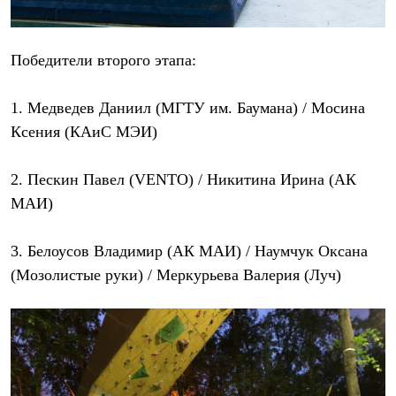
Где купить
Победители второго этапа:
1. Медведев Даниил (МГТУ им. Баумана) / Мосина
Ксения (КАиС МЭИ)
2. Пескин Павел (VENTO) / Никитина Ирина (АК
МАИ)
3. Белоусов Владимир (АК МАИ) / Наумчук Оксана
(Мозолистые руки) / Меркурьева Валерия (Луч)