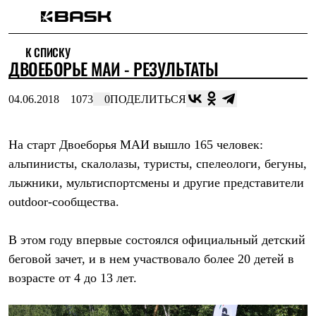
Каталог
К СПИСКУ
Интернет-магазин
ДВОЕБОРЬЕ МАИ - РЕЗУЛЬТАТЫ
Мужская одежда
Утепленная пухом
Куртки
04.06.2018
1073
0
ПОДЕЛИТЬСЯ
Брюки
Жилеты
Комбинезоны
На старт Двоеборья МАИ вышло 165 человек:
Утепленная синтетикой
Куртки
альпинисты, скалолазы, туристы, спелеологи, бегуны,
Брюки
лыжники, мультиспортсмены и другие представители
Штормовая одежда
Куртки
outdoor-сообщества.
Брюки
Софтшелл одежда
В этом году впервые состоялся официальный детский
Куртки
Брюки
беговой зачет, и в нем участвовало более 20 детей в
Флисовая одежда
возрасте от 4 до 13 лет.
Куртки
Брюки
Жилеты