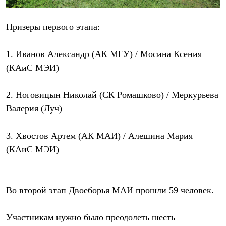
С синтетическим утеплителем
Аксессуары для спальников
Сумки и баулы
Призеры первого этапа:
Баулы
Кошельки
1. Иванов Александр (АК МГУ) / Мосина Ксения
Сумки
Гермомешки
(КАиС МЭИ)
Полезные аксессуары
Книги
Еда
2. Ноговицын Николай (СК Ромашково) / Меркурьева
Коврики
Валерия (Луч)
Обувь
Женская обувь
Сапоги
3. Хвостов Артем (АК МАИ) / Алешина Мария
Ботинки
(КАиС МЭИ)
Мужская обувь
Ботинки
Кроссовки
Сапоги
Гамаши и бахилы
Во второй этап Двоеборья МАИ прошли 59 человек.
Гамаши
Бахилы
Участникам нужно было преодолеть шесть
Тапочки и чуни