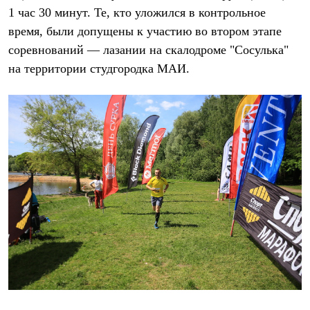
Рубашки
1 час 30 минут. Те, кто уложился в контрольное
Футболки
время, были допущены к участию во втором этапе
Толстовки
соревнований — лазании на скалодроме "Сосулька"
Брюки
Термобелье
на территории студгородка МАИ.
Теплое термобелье
Среднее термобелье
Легкое термобелье
Флисовая одежда
Куртки
Брюки
Детская одежда
Утепленная пухом
Комбинезоны
Куртки
Брюки
Утепленная синтетикой
Комбинезоны
Куртки
Брюки
Лёгкая одежда
Футболки
Толстовки