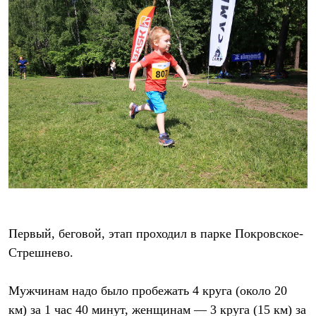
Термобелье
Теплое термобелье
Среднее термобелье
Легкое термобелье
Лёгкая одежда
Футболки
Рубашки
Толстовки
Брюки
Шорты
Женская одежда
Утепленная пухом
Куртки
Брюки
Жилеты
Утепленная синтетикой
Куртки
Первый, беговой, этап проходил в парке Покровское-
Брюки
Штормовая одежда
Стрешнево.
Куртки
Софтшелл одежда
Куртки
Мужчинам надо было пробежать 4 круга (около 20
Брюки
км) за 1 час 40 минут, женщинам — 3 круга (15 км) за
Лёгкая одежда