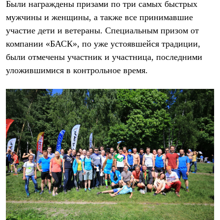
Брюки
Были награждены призами по три самых быстрых
Софтшелл одежда
мужчины и женщины, а также все принимавшие
Куртки
участие дети и ветераны.
Специальным призом от
Флисовая одежда
Куртки
компании «БАСК»
, по уже устоявшейся традиции,
Брюки
были отмечены участник и участница, последними
Жилеты
Комбинезоны
уложившимися в контрольное время.
Термобелье
Комплект термобелья
Снаряжение
Палатки и тенты
Палатки
Тенты
Аксессуары для палаток
Рюкзаки
Экспедиционные
Легкоходные
Альпинистские
Городские
Аксессуары для рюкзаков
Спальные мешки
Пуховые
Комбинированные