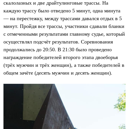
Тапочки
скалолазных и две драйтулинговые трассы. На
Чуни
каждую трассу было отведено 5 минут, одна минута
Уход за обувью
Аксессуары
— на перестежку, между трассами давался отдых в 5
Головные уборы
минут. Пройдя все трассы, участники сдавали бланки
Шапки
Балаклавы и маски
с отмеченными результатами главному судье, который
Кепки и бейсболки
осуществлял подсчёт результатов. Соревнования
Повязки
продолжались до 20:50. В 21:30 было проведено
Шарфы
Панамы
награждение победителей второго этапа двоеборья
Перчатки и рукавицы
(трёх мужчин и трёх женщин), а также победителей в
Перчатки
Рукавицы
общем зачёте (десять мужчин и десять женщин).
Носки
Полезные аксессуары
Брелки
Ремни
Шевроны
Опушки
Термоковрики
Уход за одеждой
В Арктику
Коллекции