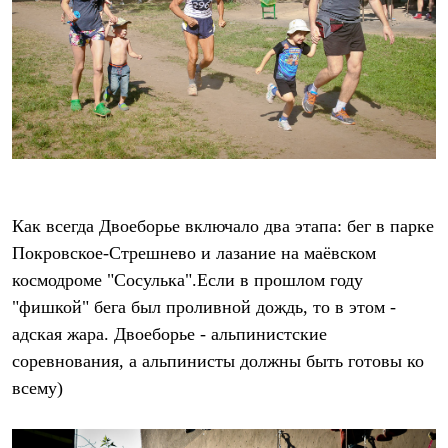
Рубашки
Футболки
Толстовки
Брюки
Термобелье
Теплое термобелье
Среднее термобелье
Легкое термобелье
Флисовая одежда
Куртки
Брюки
Как всегда Двоеборье включало два этапа: бег в парке
Детская одежда
Утепленная пухом
Покровское-Стрешнево и лазание на маёвском
Комбинезоны
космодроме "Сосулька".Если в прошлом году
Куртки
Брюки
"фишкой" бега был проливной дождь, то в этом -
Утепленная синтетикой
адская жара. Двоеборье - альпинистские
Комбинезоны
Куртки
соревнования, а альпинисты должны быть готовы ко
Брюки
всему)
Лёгкая одежда
Футболки
Толстовки