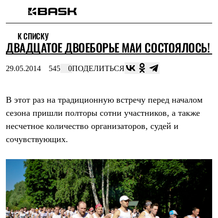
Каталог
К СПИСКУ
Интернет-магазин
ДВАДЦАТОЕ ДВОЕБОРЬЕ МАИ СОСТОЯЛОСЬ!
Мужская одежда
Утепленная пухом
Куртки
29.05.2014
545
0
ПОДЕЛИТЬСЯ
Брюки
Жилеты
Комбинезоны
В этот раз на традиционную встречу перед началом
Утепленная синтетикой
Куртки
сезона пришли полторы сотни участников, а также
Брюки
несчетное количество организаторов, судей и
Штормовая одежда
Куртки
сочувствующих.
Брюки
Софтшелл одежда
Куртки
Брюки
Флисовая одежда
Куртки
Брюки
Жилеты