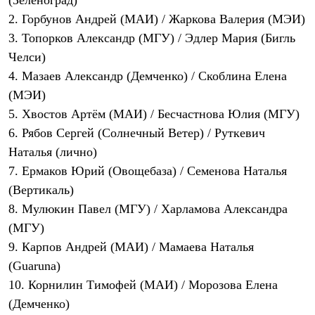
(Зеленоград)
PEAK
2. Горбунов Андрей (МАИ) / Жаркова Валерия (МЭИ)
ЗА ПОЛЯРНЫМ КРУГОМ
TREK
3. Топорков Александр (МГУ) / Эдлер Мария (Бигль
BASK kids
Челси)
CITY
BASK juno
4. Мазаев Александр (Демченко) / Скоблина Елена
ИДЁМ В ПОХОД
(МЭИ)
Дневник капитана
5. Хвостов Артём (МАИ) / Бесчастнова Юлия (МГУ)
Каталог дилеров
Компания
6. Рябов Сергей (Солнечный Ветер) / Руткевич
Баск сегодня
Наталья (лично)
История
Отцы основатели
7. Ермаков Юрий (Овощебаза) / Семенова Наталья
Производство
(Вертикаль)
Баск в вашем городе
Контроль качества
8. Мулюкин Павел (МГУ) / Харламова Александра
Технологии
(МГУ)
Команда Баск
9. Карпов Андрей (МАИ) / Мамаева Наталья
Сотрудничество
Дилерам
(Guaruna)
Стать дилером
10. Корнилин Тимофей (МАИ) / Морозова Елена
Корпоративным клиентам
Услуги
(Демченко)
Медиа