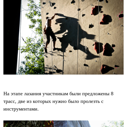
Брюки
Софтшелл одежда
Куртки
Флисовая одежда
Куртки
Брюки
Жилеты
Комбинезоны
Термобелье
Комплект термобелья
Снаряжение
Палатки и тенты
Палатки
Тенты
Аксессуары для палаток
Рюкзаки
Экспедиционные
Легкоходные
На этапе лазания участникам были предложены 8
Альпинистские
трасс, две из которых нужно было пролезть с
Городские
инструментами.
Аксессуары для рюкзаков
Спальные мешки
Пуховые
Комбинированные