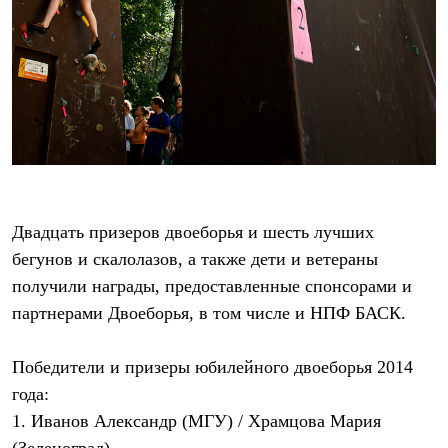
Тапочки
Чуни
Уход за обувью
Аксессуары
Головные уборы
Шапки
Балаклавы и маски
Кепки и бейсболки
Повязки
Шарфы
Панамы
Перчатки и рукавицы
Перчатки
Двадцать призеров двоеборья и шесть лучших
Рукавицы
бегунов и скалолазов, а также дети и ветераны
Носки
получили награды, предоставленные спонсорами и
Полезные аксессуары
Брелки
партнерами Двоеборья, в том числе и НПФ БАСК.
Ремни
Шевроны
Опушки
Победители и призеры юбилейного двоеборья 2014
Термоковрики
года:
Уход за одеждой
В Арктику
1. Иванов Александр (МГУ) / Храмцова Мария
Коллекции