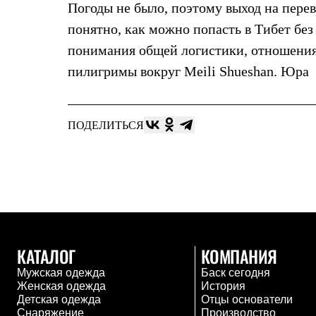
Погоды не было, поэтому выход на перева
Жилеты
Термобелье
понятно, как можно попасть в Тибет бе
Теплое термобелье
понимания общей логистики, отношения 
Среднее термобелье
Легкое термобелье
пилигримы вокруг Meili Shueshan. Юра
Лёгкая одежда
Футболки
Рубашки
Толстовки
ПОДЕЛИТЬСЯ
Брюки
Шорты
Женская одежда
Утепленная пухом
Куртки
Брюки
Жилеты
Утепленная синтетикой
Куртки
КАТАЛОГ
КОМПАНИЯ
Брюки
Штормовая одежда
Мужская одежда
Баск сегодня
Куртки
Женская одежда
История
Софтшелл одежда
Детская одежда
Отцы основатели
Куртки
Снаряжение
Производство