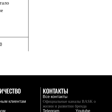
стало
не
0
ИЧЕСТВО
КОНТАКТЫ
Все контакты
ным клиентам
Официальные каналы BASK о
жизни и развитии бренда
ром
Telegram
Youtube