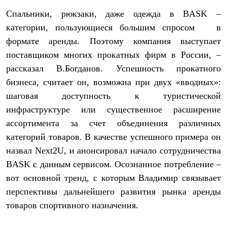
Брюки
Софтшелл одежда
Спальники, рюкзаки, даже одежда в BASK –
Куртки
категории, пользующиеся большим спросом в
Флисовая одежда
формате аренды. Поэтому компания выступает
Куртки
Брюки
поставщиком многих прокатных фирм в России, –
Жилеты
рассказал В.Богданов. Успешность прокатного
Комбинезоны
Термобелье
бизнеса, считает он, возможна при двух «вводных»:
Комплект термобелья
шаговая доступность к туристической
Снаряжение
Палатки и тенты
инфраструктуре или существенное расширение
Палатки
ассортимента за счет объединения различных
Тенты
категорий товаров. В качестве успешного примера он
Аксессуары для палаток
Рюкзаки
назвал Next2U, и анонсировал начало сотрудничества
Экспедиционные
BASK с данным сервисом. Осознанное потребление –
Легкоходные
Альпинистские
вот основной тренд, с которым Владимир связывает
Городские
перспективы дальнейшего развития рынка аренды
Аксессуары для рюкзаков
Спальные мешки
товаров спортивного назначения.
Пуховые
Комбинированные