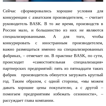
Рубашки
Футболки
Сейчас сформировались хорошие условия для
Толстовки
конкуренции с азиатским производителем, – считает
Брюки
Термобелье
руководитель BASK. В то же время, производств в
Теплое термобелье
России мало, и большинство из них не являются
Среднее термобелье
Легкое термобелье
специализированными. А для того, чтобы
Флисовая одежда
конкурировать с иностранным производителем,
Куртки
Брюки
важно размещаться именно на специализированных
Детская одежда
фабриках, – отмечает он. В практике BASK, по сути,
Утепленная пухом
происходит «самостоятельная специализация»
Комбинезоны
Куртки
партнерских предприятий: пять из пятнадцати таких
Брюки
фабрик производитель обязуется загружать круглый
Утепленная синтетикой
Комбинезоны
год. Таким образом, с одной стороны, «мы можем
Куртки
давать хорошие цены покупателю, а с другой –
Брюки
Лёгкая одежда
помогаем предприятиям избежать сезонности», –
Футболки
рассуждает глава компании.
Толстовки