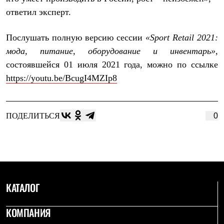
PEAK
ответил эксперт.
ЗА ПОЛЯРНЫМ КРУГОМ
TREK
BASK kids
Послушать полную версию сессии
«Sport Retail 2021:
CITY
мода, питание, оборудование и инвентарь»
,
BASK juno
ИДЁМ В ПОХОД
состоявшейся 01 июля 2021 года, можно по ссылке
Дневник капитана
https://youtu.be/BcugI4MZIp8
Каталог дилеров
Компания
Баск сегодня
История
ПОДЕЛИТЬСЯ
0
Отцы основатели
Производство
Баск в вашем городе
Контроль качества
Технологии
Команда Баск
Сотрудничество
КАТАЛОГ
Дилерам
Стать дилером
Корпоративным клиентам
КОМПАНИЯ
Услуги
Медиа