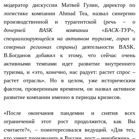
Тапочки
модератор дискуссии Матвей Гулин, директор по
Чуни
Уход за обувью
логистике компании Ahmad Tea, назвал синергию
Аксессуары
производственной и турагентской (
речь – о
Головные уборы
дочерней
BASK компании «БАСК-ТУР»,
Шапки
Балаклавы и маски
специализирующейся на активном туризме, горах и
Кепки и бейсболки
северных регионах страны
) деятельности BASK.
Повязки
Шарфы
В.Богданов добавил к этому, что сейчас очень
Панамы
активными темпами идет развитие внутреннего
Перчатки и рукавицы
Перчатки
туризма, и «это, конечно, нас радует: растет спрос –
Рукавицы
растет отрасль». Но в целом, уже историческим
Носки
фактом, проверенным временем, он назвал активное
Полезные аксессуары
Брелки
развитие компании именно в периоды кризисов.
Ремни
Шевроны
Опушки
«После окончания пандемии и снятия всех
Термоковрики
ограничений этот рост продолжится, как Вы
Уход за одеждой
считаете?», – поинтересовался ведущий. «Для тех,
В Арктику
Коллекции
кто умеет производить в России, рост – неизбежен», –