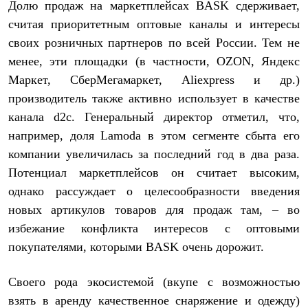
Долю продаж на маркетплейсах BASK сдерживает,
С синтетическим утеплителем
Аксессуары для спальников
считая приоритетным оптовые каналы и интересы
Сумки и баулы
своих розничных партнеров по всей России. Тем не
Баулы
менее, эти площадки (в частности, OZON, Яндекс
Кошельки
Сумки
Маркет, СберМегамаркет, Aliexpress и др.)
Гермомешки
производитель также активно использует в качестве
Полезные аксессуары
Книги
канала d2c. Генеральный директор отметил, что,
Еда
например, доля Lamoda в этом сегменте сбыта его
Коврики
Обувь
компании увеличилась за последний год в два раза.
Женская обувь
Потенциал маркетплейсов он считает высоким,
Сапоги
однако рассуждает о целесообразности введения
Ботинки
Мужская обувь
новых артикулов товаров для продаж там, – во
Ботинки
избежание конфликта интересов с оптовыми
Кроссовки
Сапоги
покупателями, которыми BASK очень дорожит.
Гамаши и бахилы
Гамаши
Своего рода экосистемой (вкупе с возможностью
Бахилы
Тапочки и чуни
взять в аренду качественное снаряжение и одежду)