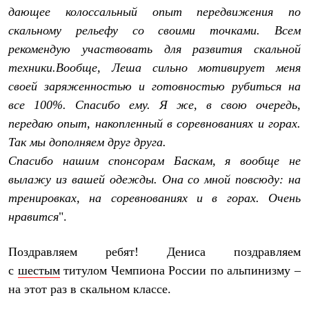
С синтетическим утеплителем
дающее колоссальный опыт передвижения по
Аксессуары для спальников
скальному рельефу со своими точками. Всем
Сумки и баулы
Баулы
рекомендую участвовать для развития скальной
Кошельки
техники.Вообще, Леша сильно мотивирует меня
Сумки
своей заряженностью и готовностью рубиться на
Гермомешки
Полезные аксессуары
все 100%. Спасибо ему. Я же, в свою очередь,
Книги
передаю опыт, накопленный в соревнованиях и горах.
Еда
Коврики
Так мы дополняем друг друга.
Обувь
Спасибо нашим спонсорам Баскам, я вообще не
Женская обувь
вылажу из вашей одежды. Она со мной повсюду: на
Сапоги
Ботинки
тренировках, на соревнованиях и в горах. Очень
Мужская обувь
нравится
".
Ботинки
Кроссовки
Сапоги
Поздравляем ребят! Дениса поздравляем
Гамаши и бахилы
с
шестым
титулом Чемпиона России по альпинизму –
Гамаши
Бахилы
на этот раз в скальном классе.
Тапочки и чуни