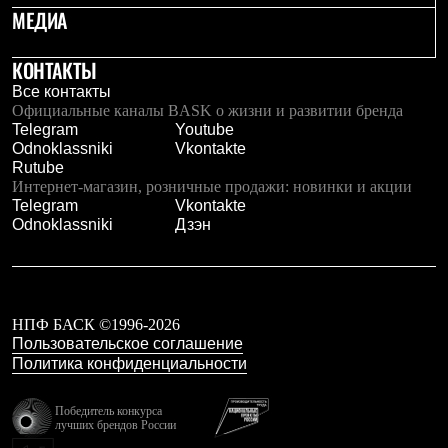
PEAK
МЕДИА
ЗА ПОЛЯРНЫМ КРУГОМ
TREK
КОНТАКТЫ
BASK kids
CITY
Все контакты
BASK juno
Официальные каналы BASK о жизни и развитии бренда
ИДЁМ В ПОХОД
Telegram
Youtube
Дневник капитана
Odnoklassniki
Vkontakte
Каталог дилеров
Rutube
Компания
Интернет-магазин, розничные продажи: новинки и акции
Баск сегодня
Telegram
Vkontakte
История
Odnoklassniki
Дзэн
Отцы основатели
Производство
Баск в вашем городе
Контроль качества
Технологии
НПФ БАСК ©1996-2026
Команда Баск
Пользовательское соглашение
Сотрудничество
Политика конфиденциальности
Дилерам
Стать дилером
Корпоративным клиентам
Победитель конкурса
лучших брендов России
Услуги
Медиа