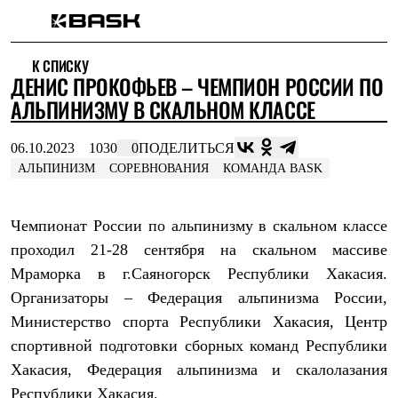
Каталог
К СПИСКУ
Интернет-магазин
ДЕНИС ПРОКОФЬЕВ – ЧЕМПИОН РОССИИ ПО
Мужская одежда
Утепленная пухом
АЛЬПИНИЗМУ В СКАЛЬНОМ КЛАССЕ
Куртки
Брюки
06.10.2023
1030
0
ПОДЕЛИТЬСЯ
Жилеты
Комбинезоны
АЛЬПИНИЗМ
СОРЕВНОВАНИЯ
КОМАНДА BASK
Утепленная синтетикой
Куртки
Брюки
Чемпионат России по альпинизму в скальном классе
Штормовая одежда
проходил 21-28 сентября на скальном массиве
Куртки
Брюки
Мраморка в г.Саяногорск Республики Хакасия.
Софтшелл одежда
Организаторы – Федерация альпинизма России,
Куртки
Брюки
Министерство спорта Республики Хакасия, Центр
Флисовая одежда
спортивной подготовки сборных команд Республики
Куртки
Хакасия, Федерация альпинизма и скалолазания
Брюки
Жилеты
Республики Хакасия.