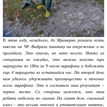
Брюки
Софтшелл одежда
Куртки
Флисовая одежда
Куртки
Брюки
Жилеты
Комбинезоны
Термобелье
В этом году, незадолго, до Мраморки решаем лезть
Комплект термобелья
вместе на ЧР. Выбрали тактику на опережение и не
Снаряжение
Палатки и тенты
прогадали. Это опасно, но зато весело. Никто из
Палатки
соперников не ожидал, что можно залезть три
Тенты
Аксессуары для палаток
маршрута по 180м за 9 часов марафона и добежать
Рюкзаки
еще 4 маршрута за оставшийся час. На второй день
Экспедиционные
Легкоходные
нам удалось удерживать преимущество в течение
Альпинистские
всего марафона. Это и составило наш результат –
Городские
первое место. Со стороны кажется, что там
Аксессуары для рюкзаков
Спальные мешки
ребята побегали по скалам. На самом деле, скальный
Пуховые
класс - это весьма опасное и утомительное занятие,
Комбинированные