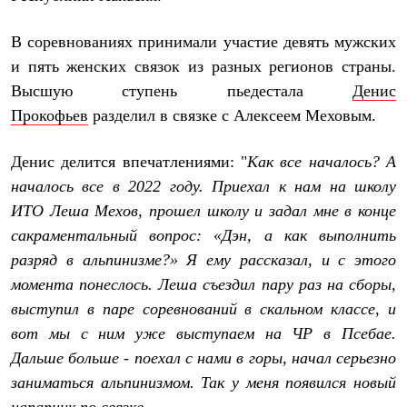
Термобелье
Теплое термобелье
В соревнованиях принимали участие девять мужских
Среднее термобелье
Легкое термобелье
и пять женских связок из разных регионов страны.
Лёгкая одежда
Высшую ступень пьедестала
Денис
Футболки
Рубашки
Прокофьев
разделил в связке с Алексеем Меховым.
Толстовки
Брюки
Денис делится впечатлениями: "
Как все началось? А
Шорты
Женская одежда
началось все в 2022 году. Приехал к нам на школу
Утепленная пухом
ИТО Леша Мехов, прошел школу и задал мне в конце
Куртки
Брюки
сакраментальный вопрос: «Дэн, а как выполнить
Жилеты
разряд в альпинизме?» Я ему рассказал, и с этого
Утепленная синтетикой
Куртки
момента понеслось. Леша съездил пару раз на сборы,
Брюки
выступил в паре соревнований в скальном классе, и
Штормовая одежда
вот мы с ним уже выступаем на ЧР в Псебае.
Куртки
Софтшелл одежда
Дальше больше - поехал с нами в горы, начал серьезно
Куртки
заниматься альпинизмом. Так у меня появился новый
Брюки
Лёгкая одежда