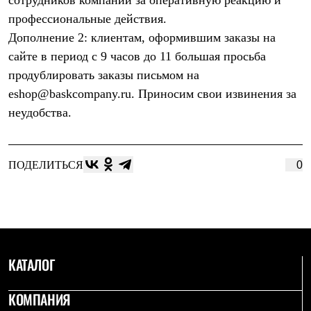
сотрудников компании за оперативную реакцию и
Термобелье
профессиональные действия.
Теплое термобелье
Среднее термобелье
Дополнение 2: клиентам, оформившим заказы на
Легкое термобелье
сайте в период с 9 часов до 11 большая просьба
Лёгкая одежда
Футболки
продублировать заказы письмом на
Рубашки
eshop@baskcompany.ru. Приносим свои извинения за
Толстовки
Брюки
неудобства.
Шорты
Женская одежда
Утепленная пухом
Куртки
ПОДЕЛИТЬСЯ
0
Брюки
Жилеты
Утепленная синтетикой
Куртки
Брюки
Штормовая одежда
Куртки
КАТАЛОГ
Софтшелл одежда
Куртки
КОМПАНИЯ
Брюки
Лёгкая одежда