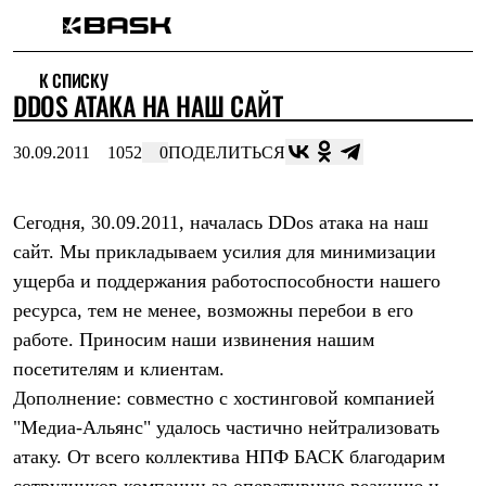
Каталог
К СПИСКУ
Интернет-магазин
DDOS АТАКА НА НАШ САЙТ
Мужская одежда
Утепленная пухом
Куртки
30.09.2011
1052
0
ПОДЕЛИТЬСЯ
Брюки
Жилеты
Комбинезоны
Сегодня, 30.09.2011, началась DDos атака на наш
Утепленная синтетикой
Куртки
сайт. Мы прикладываем усилия для минимизации
Брюки
ущерба и поддержания работоспособности нашего
Штормовая одежда
Куртки
ресурса, тем не менее, возможны перебои в его
Брюки
работе. Приносим наши извинения нашим
Софтшелл одежда
посетителям и клиентам.
Куртки
Брюки
Дополнение: совместно с хостинговой компанией
Флисовая одежда
"Медиа-Альянс" удалось частично нейтрализовать
Куртки
Брюки
атаку. От всего коллектива НПФ БАСК благодарим
Жилеты