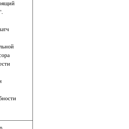
тоящий
".
матч
альной
сора
ести
и
бности
0