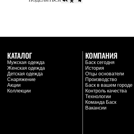
Брюки
Лёгкая одежда
Рубашки
Футболки
Толстовки
Брюки
Термобелье
Теплое термобелье
Среднее термобелье
Легкое термобелье
КАТАЛОГ
КОМПАНИЯ
Флисовая одежда
Мужская одежда
Баск сегодня
Куртки
Женская одежда
История
Брюки
Детская одежда
Отцы основатели
Детская одежда
Снаряжение
Производство
Утепленная пухом
Акции
Баск в вашем городе
Комбинезоны
Коллекции
Контроль качества
Куртки
Технологии
Брюки
Команда Баск
Утепленная синтетикой
Вакансии
Комбинезоны
Куртки
Брюки
Лёгкая одежда
Футболки