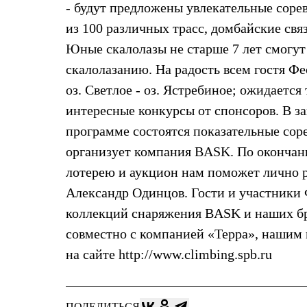
- будут предложены увлекательные сор
Жилеты
Термобелье
из 100 различных трасс, домбайские свя
Теплое термобелье
Юные скалолазы не старше 7 лет смогут
Среднее термобелье
Легкое термобелье
скалолазанию. На радость всем гостя Ф
Лёгкая одежда
Футболки
оз. Светлое - оз. Ястребиное; ожидаетс
Рубашки
интересные конкурсы от спонсоров. В за
Толстовки
Брюки
программе состоятся показательные соре
Шорты
организует компания BASK. По окончани
Женская одежда
Утепленная пухом
лотерею и аукцион нам поможет лично р
Куртки
Брюки
Александр Одинцов. Гости и участники 
Жилеты
коллекций снаряжения BASK и наших бр
Утепленная синтетикой
Куртки
совместно с компанией «Терра», нашим
Брюки
на сайте http://www.climbing.spb.ru
Штормовая одежда
Куртки
Софтшелл одежда
Куртки
ПОДЕЛИТЬСЯ