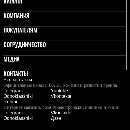
КАТАЛОГ
Термобелье
Теплое термобелье
Среднее термобелье
КОМПАНИЯ
Легкое термобелье
Лёгкая одежда
ПОКУПАТЕЛЯМ
Футболки
Рубашки
Толстовки
СОТРУДНИЧЕСТВО
Брюки
Шорты
МЕДИА
Женская одежда
Утепленная пухом
Куртки
КОНТАКТЫ
Брюки
Жилеты
Все контакты
Утепленная синтетикой
Официальные каналы BASK о жизни и развитии бренда
Куртки
Telegram
Youtube
Брюки
Odnoklassniki
Vkontakte
Штормовая одежда
Rutube
Куртки
Интернет-магазин, розничные продажи: новинки и акции
Софтшелл одежда
Telegram
Vkontakte
Куртки
Odnoklassniki
Дзэн
Брюки
Лёгкая одежда