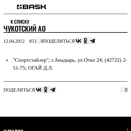
Каталог
К СПИСКУ
Интернет-магазин
ЧУКОТСКИЙ АО
Мужская одежда
Утепленная пухом
Куртки
12.04.2012
853
0
ПОДЕЛИТЬСЯ
Брюки
Жилеты
Комбинезоны
"Спортстайлер"
; г.Анадырь, ул.Отке 24; (42722) 2-
Утепленная синтетикой
Куртки
51-75; ОГАЙ Д.Л.
Брюки
Штормовая одежда
Куртки
Брюки
ПОДЕЛИТЬСЯ
0
Софтшелл одежда
Куртки
Брюки
Флисовая одежда
Куртки
Брюки
Жилеты