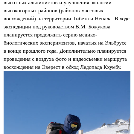
высотных альпинистов и улучшения экологии
Рубашки
высокогорных районов (районов массовых
Футболки
Толстовки
восхождений) на территории Тибета и Непала. В ходе
Брюки
экспедиции под руководством В.М. Божукова
Термобелье
Теплое термобелье
планируется продолжить серию медико-
Среднее термобелье
биологических экспериментов, начатых на Эльбрусе
Легкое термобелье
Флисовая одежда
в конце прошлого года. Дополнительно планируется
Куртки
проведения с воздуха фото и видеосъемки маршрута
Брюки
восхождения на Эверест в обход Ледопада Кхумбу.
Детская одежда
Утепленная пухом
Комбинезоны
Куртки
Брюки
Утепленная синтетикой
Комбинезоны
Куртки
Брюки
Лёгкая одежда
Футболки
Толстовки