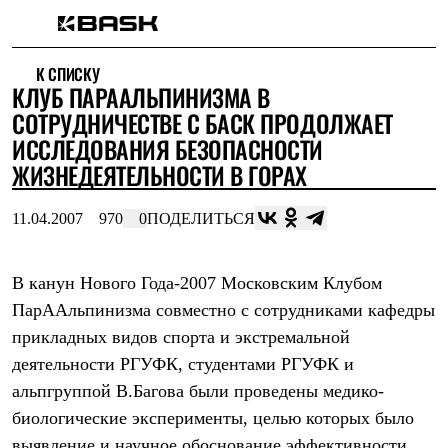
Каталог
К СПИСКУ
Интернет-магазин
КЛУБ ПАРААЛЬПИНИЗМА В
Мужская одежда
Утепленная пухом
СОТРУДНИЧЕСТВЕ С БАСК ПРОДОЛЖАЕТ
Куртки
ИССЛЕДОВАНИЯ БЕЗОПАСНОСТИ
Брюки
ЖИЗНЕДЕЯТЕЛЬНОСТИ В ГОРАХ
Жилеты
Комбинезоны
Утепленная синтетикой
11.04.2007
970
0
ПОДЕЛИТЬСЯ
Куртки
Брюки
Штормовая одежда
В канун Нового Года-2007 Московским Клубом
Куртки
Брюки
ПарААльпинизма совместно с сотрудниками кафедры
Софтшелл одежда
прикладных видов спорта и экстремальной
Куртки
Брюки
деятельности РГУФК, студентами РГУФК и
Флисовая одежда
альпгруппой В.Багова были проведены медико-
Куртки
биологические эксперименты, целью которых было
Брюки
Жилеты
выявление и научное обоснование эффективности