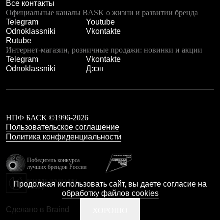
Тапочки
Все контакты
Чуни
Официальные каналы BASK о жизни и развитии бренда
Уход за обувью
Telegram
Youtube
Аксессуары
Odnoklassniki
Vkontakte
Головные уборы
Rutube
Шапки
Интернет-магазин, розничные продажи: новинки и акции
Балаклавы и маски
Telegram
Vkontakte
Кепки и бейсболки
Odnoklassniki
Дзэн
Повязки
Шарфы
Панамы
Перчатки и рукавицы
Перчатки
НПФ БАСК ©1996-2026
Рукавицы
Пользовательское соглашение
Носки
Политика конфиденциальности
Полезные аксессуары
Брелки
Ремни
Победитель конкурса
лучших брендов России
Шевроны
Опушки
резидент технопарка
Продолжая использовать сайт, вы даете согласие на
Термоковрики
Калибр
обработку файлов cookies
Уход за одеждой
В Арктику
Сделано в Braind
ХОРОШО
Коллекции