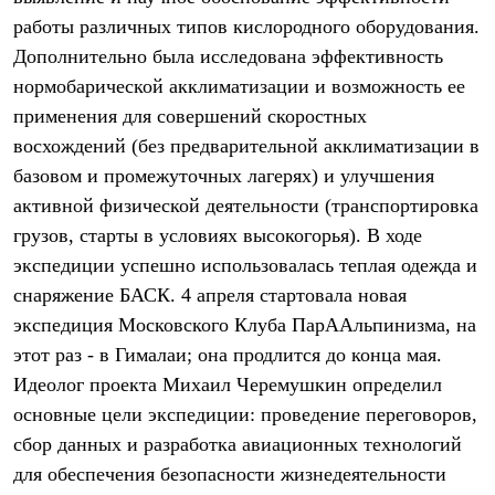
Термобелье
работы различных типов кислородного оборудования.
Теплое термобелье
Среднее термобелье
Дополнительно была исследована эффективность
Легкое термобелье
нормобарической акклиматизации и возможность ее
Лёгкая одежда
Футболки
применения для совершений скоростных
Рубашки
восхождений (без предварительной акклиматизации в
Толстовки
базовом и промежуточных лагерях) и улучшения
Брюки
Шорты
активной физической деятельности (транспортировка
Женская одежда
грузов, старты в условиях высокогорья). В ходе
Утепленная пухом
Куртки
экспедиции успешно использовалась теплая одежда и
Брюки
снаряжение БАСК. 4 апреля стартовала новая
Жилеты
Утепленная синтетикой
экспедиция Московского Клуба ПарААльпинизма, на
Куртки
этот раз - в Гималаи; она продлится до конца мая.
Брюки
Идеолог проекта Михаил Черемушкин определил
Штормовая одежда
Куртки
основные цели экспедиции: проведение переговоров,
Софтшелл одежда
сбор данных и разработка авиационных технологий
Куртки
Брюки
для обеспечения безопасности жизнедеятельности
Лёгкая одежда