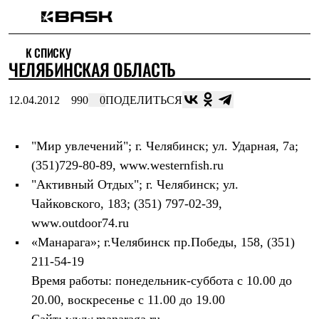
Каталог
К СПИСКУ
Интернет-магазин
ЧЕЛЯБИНСКАЯ ОБЛАСТЬ
Мужская одежда
Утепленная пухом
Куртки
12.04.2012
990
0
ПОДЕЛИТЬСЯ
Брюки
Жилеты
Комбинезоны
"Мир увлечений"
; г. Челябинск; ул. Ударная, 7а;
Утепленная синтетикой
Куртки
(351)729-80-89, www.westernfish.ru
Брюки
"Активный Отдых"
; г. Челябинск; ул.
Штормовая одежда
Куртки
Чайковского, 183; (351) 797-02-39,
Брюки
www.outdoor74.ru
Софтшелл одежда
«Манарага»
; г.Челябинск пр.Победы, 158, (351)
Куртки
Брюки
211-54-19
Флисовая одежда
Время работы: понедельник-суббота с 10.00 до
Куртки
Брюки
20.00, воскресенье с 11.00 до 19.00
Жилеты