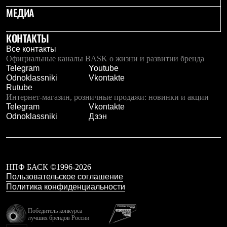
Рубашки
МЕДИА
Футболки
Толстовки
КОНТАКТЫ
Брюки
Термобелье
Все контакты
Теплое термобелье
Официальные каналы BASK о жизни и развитии бренда
Среднее термобелье
Telegram
Youtube
Легкое термобелье
Odnoklassniki
Vkontakte
Флисовая одежда
Rutube
Куртки
Интернет-магазин, розничные продажи: новинки и акции
Брюки
Telegram
Vkontakte
Детская одежда
Odnoklassniki
Дзэн
Утепленная пухом
Комбинезоны
Куртки
Брюки
Утепленная синтетикой
НПФ БАСК ©1996-2026
Комбинезоны
Пользовательское соглашение
Куртки
Политика конфиденциальности
Брюки
Лёгкая одежда
Футболки
Победитель конкурса
лучших брендов России
Толстовки