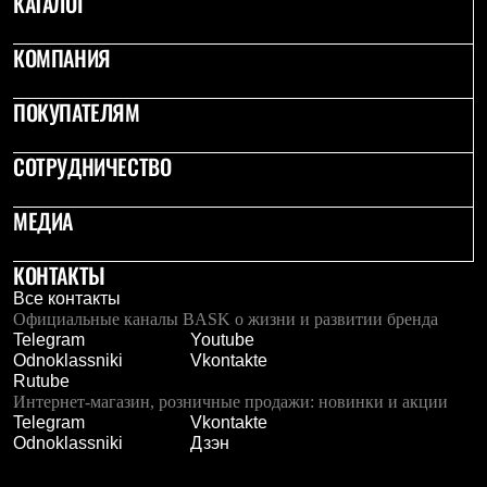
КАТАЛОГ
Термобелье
Теплое термобелье
Среднее термобелье
КОМПАНИЯ
Легкое термобелье
Лёгкая одежда
ПОКУПАТЕЛЯМ
Футболки
Рубашки
Толстовки
СОТРУДНИЧЕСТВО
Брюки
Шорты
МЕДИА
Женская одежда
Утепленная пухом
Куртки
КОНТАКТЫ
Брюки
Жилеты
Все контакты
Утепленная синтетикой
Официальные каналы BASK о жизни и развитии бренда
Куртки
Telegram
Youtube
Брюки
Odnoklassniki
Vkontakte
Штормовая одежда
Rutube
Куртки
Интернет-магазин, розничные продажи: новинки и акции
Софтшелл одежда
Telegram
Vkontakte
Куртки
Odnoklassniki
Дзэн
Брюки
Лёгкая одежда