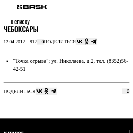
Каталог
К СПИСКУ
Интернет-магазин
ЧЕБОКСАРЫ
Мужская одежда
Утепленная пухом
Куртки
12.04.2012
812
0
ПОДЕЛИТЬСЯ
Брюки
Жилеты
Комбинезоны
"Точка отрыва"
; ул. Николаева, д.2, тел. (8352)56-
Утепленная синтетикой
Куртки
42-51
Брюки
Штормовая одежда
Куртки
Брюки
ПОДЕЛИТЬСЯ
0
Софтшелл одежда
Куртки
Брюки
Флисовая одежда
Куртки
Брюки
Жилеты