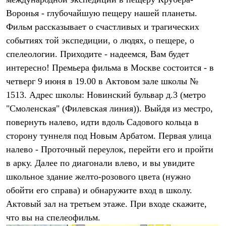
Термобелье
Воронья - глубочайшую пещеру нашей планеты.
Теплое термобелье
Среднее термобелье
Фильм рассказывает о счастливых и трагических
Легкое термобелье
событиях той экспедиции, о людях, о пещере, о
Лёгкая одежда
Футболки
спелеологии. Приходите - надеемся, Вам будет
Рубашки
интересно! Премьера фильма в Москве состоится - в
Толстовки
Брюки
четверг 9 июня в 19.00 в Актовом зале школы №
Шорты
1513. Адрес школы: Новинский бульвар д.3 (метро
Женская одежда
"Смоленская" (Филевская линия)). Выйдя из местро,
Утепленная пухом
Куртки
повернуть налево, идти вдоль Садового кольца в
Брюки
сторону туннеля под Новым Арбатом. Первая улица
Жилеты
Утепленная синтетикой
налево - Проточный переулок, перейти его и пройти
Куртки
в арку. Далее по диагонали влево, и вы увидите
Брюки
школьное здание желто-розового цвета (нужно
Штормовая одежда
Куртки
обойти его справа) и обнаружите вход в школу.
Софтшелл одежда
Актовый зал на третьем этаже. При входе скажите,
Куртки
Брюки
что вы на спелеофильм.
Лёгкая одежда