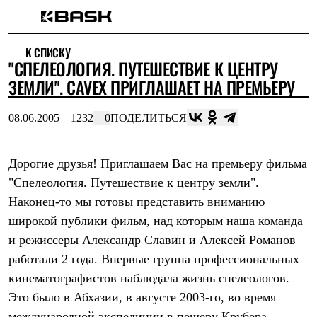
Каталог
К СПИСКУ
Интернет-магазин
"СПЕЛЕОЛОГИЯ. ПУТЕШЕСТВИЕ К ЦЕНТРУ
Мужская одежда
Утепленная пухом
ЗЕМЛИ". СAVEX ПРИГЛАШАЕТ НА ПРЕМЬЕРУ
Куртки
Брюки
08.06.2005
1232
0
ПОДЕЛИТЬСЯ
Жилеты
Комбинезоны
Утепленная синтетикой
Куртки
Дорогие друзья! Приглашаем Вас на премьеру фильма
Брюки
"Спелеология. Путешествие к центру земли".
Штормовая одежда
Наконец-то мы готовы представить вниманию
Куртки
Брюки
широкой публики фильм, над которым наша команда
Софтшелл одежда
и режиссеры Александр Славин и Алексей Романов
Куртки
Брюки
работали 2 года. Впервые группа профессиональных
Флисовая одежда
кинематографистов наблюдала жизнь спелеологов.
Куртки
Брюки
Это было в Абхазии, в августе 2003-го, во время
Жилеты
международной экспедиции в пещеру Крубера-