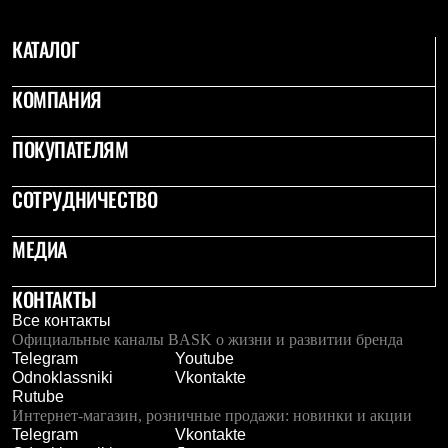
Брюки
Софтшелл одежда
Куртки
КАТАЛОГ
Флисовая одежда
Куртки
КОМПАНИЯ
Брюки
Жилеты
Комбинезоны
ПОКУПАТЕЛЯМ
Термобелье
Комплект термобелья
СОТРУДНИЧЕСТВО
Снаряжение
Палатки и тенты
Палатки
МЕДИА
Тенты
Аксессуары для палаток
Рюкзаки
КОНТАКТЫ
Экспедиционные
Все контакты
Легкоходные
Официальные каналы BASK о жизни и развитии бренда
Альпинистские
Telegram
Youtube
Городские
Odnoklassniki
Vkontakte
Аксессуары для рюкзаков
Rutube
Спальные мешки
Интернет-магазин, розничные продажи: новинки и акции
Пуховые
Telegram
Vkontakte
Комбинированные