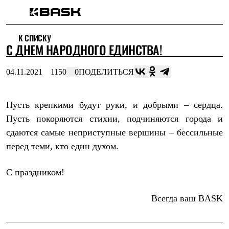
Каталог
К СПИСКУ
Интернет-магазин
C ДНЕМ НАРОДНОГО ЕДИНСТВА!
Мужская одежда
Утепленная пухом
Куртки
04.11.2021
1150
0
ПОДЕЛИТЬСЯ
Брюки
Жилеты
Комбинезоны
Пусть крепкими будут руки, и добрыми – сердца.
Утепленная синтетикой
Куртки
Пусть покоряются стихии, подчиняются города и
Брюки
сдаются самые неприступные вершины – бессильные
Штормовая одежда
Куртки
перед теми, кто един духом.
Брюки
Софтшелл одежда
С праздником!
Куртки
Брюки
Флисовая одежда
Всегда ваш
BASK
Куртки
Брюки
Жилеты