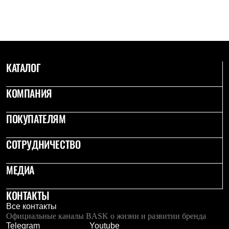
Брюки
Софтшелл одежда
Куртки
Флисовая одежда
Куртки
Брюки
Жилеты
КАТАЛОГ
Комбинезоны
Термобелье
Комплект термобелья
КОМПАНИЯ
Снаряжение
Палатки и тенты
ПОКУПАТЕЛЯМ
Палатки
Тенты
Аксессуары для палаток
СОТРУДНИЧЕСТВО
Рюкзаки
Экспедиционные
МЕДИА
Легкоходные
Альпинистские
Городские
КОНТАКТЫ
Аксессуары для рюкзаков
Спальные мешки
Все контакты
Пуховые
Официальные каналы BASK о жизни и развитии бренда
Комбинированные
Telegram
Youtube