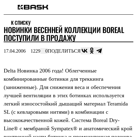
Каталог
К СПИСКУ
Интернет-магазин
НОВИНКИ ВЕСЕННЕЙ КОЛЛЕКЦИИ BOREAL
Мужская одежда
Утепленная пухом
ПОСТУПИЛИ В ПРОДАЖУ
Куртки
Брюки
17.04.2006
1229
0
ПОДЕЛИТЬСЯ
Жилеты
Комбинезоны
Утепленная синтетикой
Куртки
Delta Новинка 2006 года! Облегченные
Брюки
комбинированные ботинки для треккинга
Штормовая одежда
(заниженные). Для снижения веса и обеспечения
Куртки
Брюки
лучшей вентиляции в этих ботинках используется
Софтшелл одежда
легкий износостойкий дышащий материал Teramida
Куртки
Брюки
SL (с кевларовыми нитями) в комбинации с
Флисовая одежда
высококачественной кожей. Система Boreal Dry-
Куртки
Брюки
Line® с мембраной Sympatex® и анатомический крой
Жилеты
внутренней части ботинка и промежуточная подошва