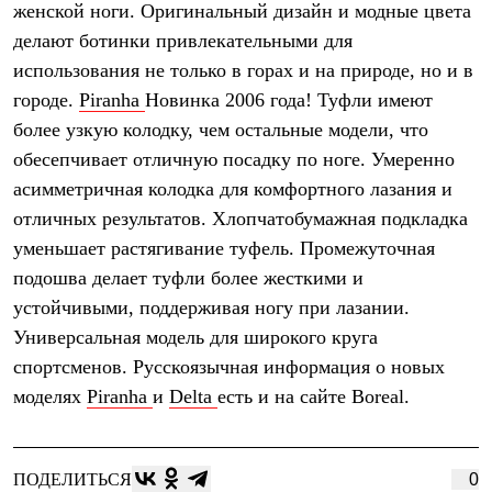
женской ноги. Оригинальный дизайн и модные цвета
Рубашки
Футболки
делают ботинки привлекательными для
Толстовки
использования не только в горах и на природе, но и в
Брюки
городе.
Piranha
Новинка 2006 года! Туфли имеют
Термобелье
Теплое термобелье
более узкую колодку, чем остальные модели, что
Среднее термобелье
обесепчивает отличную посадку по ноге. Умеренно
Легкое термобелье
Флисовая одежда
асимметричная колодка для комфортного лазания и
Куртки
отличных результатов. Хлопчатобумажная подкладка
Брюки
Детская одежда
уменьшает растягивание туфель. Промежуточная
Утепленная пухом
подошва делает туфли более жесткими и
Комбинезоны
устойчивыми, поддерживая ногу при лазании.
Куртки
Брюки
Универсальная модель для широкого круга
Утепленная синтетикой
спортсменов. Русскоязычная информация о новых
Комбинезоны
Куртки
моделях
Piranha
и
Delta
есть и на сайте Boreal.
Брюки
Лёгкая одежда
Футболки
Толстовки
ПОДЕЛИТЬСЯ
0