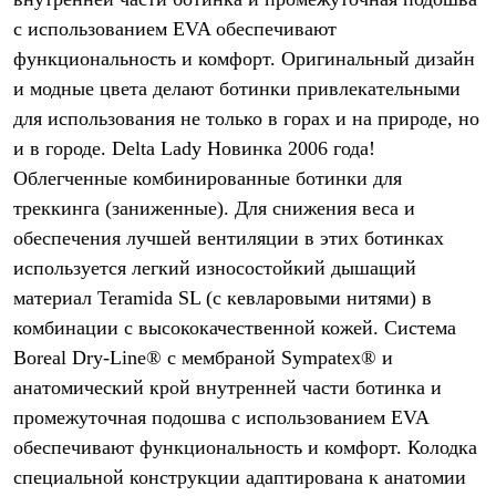
Термобелье
с использованием EVA обеспечивают
Теплое термобелье
Среднее термобелье
функциональность и комфорт. Оригинальный дизайн
Легкое термобелье
и модные цвета делают ботинки привлекательными
Лёгкая одежда
Футболки
для использования не только в горах и на природе, но
Рубашки
и в городе. Delta Lady Новинка 2006 года!
Толстовки
Брюки
Облегченные комбинированные ботинки для
Шорты
треккинга (заниженные). Для снижения веса и
Женская одежда
обеспечения лучшей вентиляции в этих ботинках
Утепленная пухом
Куртки
используется легкий износостойкий дышащий
Брюки
материал Teramida SL (с кевларовыми нитями) в
Жилеты
Утепленная синтетикой
комбинации с высококачественной кожей. Система
Куртки
Boreal Dry-Line® с мембраной Sympatex® и
Брюки
анатомический крой внутренней части ботинка и
Штормовая одежда
Куртки
промежуточная подошва с использованием EVA
Софтшелл одежда
обеспечивают функциональность и комфорт. Колодка
Куртки
Брюки
специальной конструкции адаптирована к анатомии
Лёгкая одежда