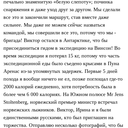
печально знаменитую «белую слепоту»; починка
Рубашки
снаряжения и даже уход друг за другом. Мы сделали
Футболки
Толстовки
все это и закончили маршрут, став вместе даже
Брюки
сильнее. Мы даже не можем сейчас назваться
Термобелье
Теплое термобелье
командой, мы совершили все это, потому что мы -
Среднее термобелье
бригада! Виктор остался в Антарктике, что бы
Легкое термобелье
присоединиться гидом в экспедицию на Винсон! Во
Флисовая одежда
Куртки
время экспедиции я потерял 15 кг, потому что часть
Брюки
экспедиционной еды было съедено крысами в Пуна
Детская одежда
Утепленная пухом
Аренас из-за упомянутых задержек. Первые 5 дней
Комбинезоны
похода я вообще ничего не ел, позже поглощал где-то
Куртки
Брюки
2000 калорий ежедневно, хотя потребность была в
Утепленная синтетикой
более чем 6 000 калориях. На Южном полюсе Mr Jens
Комбинезоны
Stoltenberg, норвежский премьер министр встречал
Куртки
Брюки
норвежских лыжников. Виктор, Ирина и я были
Лёгкая одежда
единственными русскими, кто был приглашен на
Футболки
Толстовки
торжества. Отправляю несколько фотографий, что бы