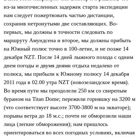
Термобелье
из-за многочисленных задержек старта экспедиции
Теплое термобелье
Среднее термобелье
нам следует пожертвовать частью дистанции,
Легкое термобелье
сохранив нетронутыми две составляющих. Во-
Лёгкая одежда
первых, мы должны в точности следовать по
Футболки
Рубашки
маршруту Амундсена и второе, мы должны прибыть
Толстовки
на Южный полюс точно в 100-летие, и не позже 14
Брюки
Шорты
декабря NZT. После 14 дней лыжного похода с одним
Женская одежда
днем погоды и двумя днями отдыха недалеко от
Утепленная пухом
Куртки
полюса, мы прибыли к Южному полюсу 14 декабря
Брюки
2011 года в 02.00 утра NZT (новозеландское время).
Жилеты
Во время пути мы преодолели 250 км со свирепым
Утепленная синтетикой
Куртки
бураном на Titan Dome; пережили горняшку на 3200 м
Брюки
(что соответствует высоте 3700-3800 м на экваторе);
Штормовая одежда
Куртки
порывы ветра до 18 м.с.; почти не обморозили наши
Софтшелл одежда
лица (легкие обморожения); нам пришлось
Куртки
Брюки
ориентироваться во всех погодных условиях, включая
Лёгкая одежда