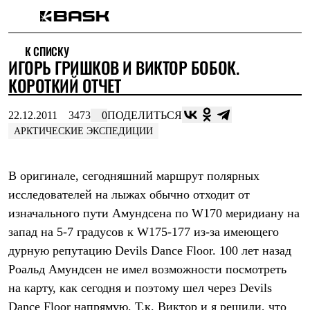
Каталог
К СПИСКУ
Интернет-магазин
ИГОРЬ ГРИШКОВ И ВИКТОР БОБОК.
Мужская одежда
Утепленная пухом
КОРОТКИЙ ОТЧЕТ
Куртки
Брюки
22.12.2011
3473
0
ПОДЕЛИТЬСЯ
Жилеты
Комбинезоны
АРКТИЧЕСКИЕ ЭКСПЕДИЦИИ
Утепленная синтетикой
Куртки
Брюки
В оригинале, сегодняшний маршрут полярных
Штормовая одежда
исследователей на лыжах обычно отходит от
Куртки
Брюки
изначального пути Амундсена по W170 меридиану на
Софтшелл одежда
запад на 5-7 градусов к W175-177 из-за имеющего
Куртки
Брюки
дурную репутацию Devils Dance Floor. 100 лет назад
Флисовая одежда
Роальд Амундсен не имел возможности посмотреть
Куртки
на карту, как сегодня и поэтому шел через Devils
Брюки
Жилеты
Dance Floor напрямую. Т.к. Виктор и я решили, что