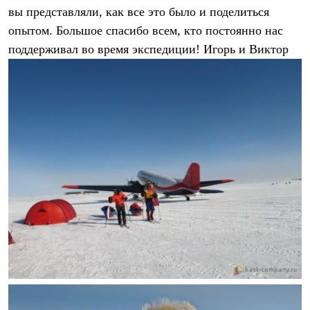
Брюки
вы представляли, как все это было и поделиться
Софтшелл одежда
Куртки
опытом. Большое спасибо всем, кто постоянно нас
Флисовая одежда
поддерживал во время экспедиции! Игорь и Виктор
Куртки
Брюки
Жилеты
Комбинезоны
Термобелье
Комплект термобелья
Снаряжение
Палатки и тенты
Палатки
Тенты
Аксессуары для палаток
Рюкзаки
Экспедиционные
Легкоходные
Альпинистские
Городские
Аксессуары для рюкзаков
Спальные мешки
Пуховые
Комбинированные