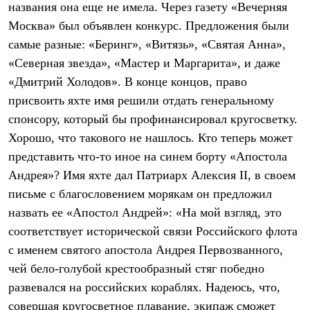
названия она еще не имела. Через газету «Вечерняя
Рубашки
Футболки
Москва» был объявлен конкурс. Предложения были
Толстовки
самые разные: «Беринг», «Витязь», «Святая Анна»,
Брюки
«Северная звезда», «Мастер и Маргарита», и даже
Термобелье
Теплое термобелье
«Дмитрий Холодов». В конце концов, право
Среднее термобелье
присвоить яхте имя решили отдать генеральному
Легкое термобелье
Флисовая одежда
спонсору, который бы профинансировал кругосветку.
Куртки
Хорошо, что такового не нашлось. Кто теперь может
Брюки
Детская одежда
представить что-то иное на синем борту «Апостола
Утепленная пухом
Андрея»? Имя яхте дал Патриарх Алексия II, в своем
Комбинезоны
письме с благословением морякам он предложил
Куртки
Брюки
назвать ее «Апостол Андрей»: «На мой взгляд, это
Утепленная синтетикой
соответствует исторической связи Российского флота
Комбинезоны
Куртки
с именем святого апостола Андрея Первозванного,
Брюки
чей бело-голубой крестообразный стяг победно
Лёгкая одежда
развевался на российских кораблях. Надеюсь, что,
Футболки
Толстовки
совершая кругосветное плавание, экипаж сможет