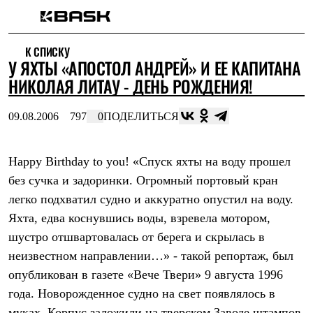
Каталог
К СПИСКУ
Интернет-магазин
У ЯХТЫ «АПОСТОЛ АНДРЕЙ» И ЕЕ КАПИТАНА
Мужская одежда
Утепленная пухом
НИКОЛАЯ ЛИТАУ - ДЕНЬ РОЖДЕНИЯ!
Куртки
Брюки
09.08.2006
797
0
ПОДЕЛИТЬСЯ
Жилеты
Комбинезоны
Утепленная синтетикой
Куртки
Happy Birthday to you! «Спуск яхты на воду прошел
Брюки
без сучка и задоринки. Огромный портовый кран
Штормовая одежда
легко подхватил судно и аккуратно опустил на воду.
Куртки
Брюки
Яхта, едва коснувшись воды, взревела мотором,
Софтшелл одежда
шустро отшвартовалась от берега и скрылась в
Куртки
Брюки
неизвестном направлении…» - такой репортаж, был
Флисовая одежда
опубликован в газете «Вече Твери» 9 августа 1996
Куртки
Брюки
года. Новорожденное судно на свет появлялось в
Жилеты
муках. Корпус заложили на тверском Заводе штампов