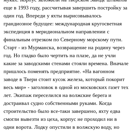
Термобелье
еще в 1993 году, рассчитывая завершить постройку за
Теплое термобелье
Среднее термобелье
один год. Впереди у яхты вырисовывалось
Легкое термобелье
грандиозное будущее: международная кругосветная
Лёгкая одежда
Футболки
экспедиция в меридиональном направлении с
Рубашки
финальным отрезком по Северному морскому пути.
Толстовки
Брюки
Старт - из Мурманска, возвращение на родину через
Шорты
год. Но гладко было чертить на плазе, да не учли
Женская одежда
какие за заводскими стенами стояли времена. Вначале
Утепленная пухом
Куртки
пришлось поменять предприятие. «На вагонном
Брюки
заводе в Твери стоит кусок железа, который покорит
Жилеты
Утепленная синтетикой
весь мир» - заголовок в одной из московских газет тех
Куртки
лет. Экипаж переселился на волжские берега и
Брюки
достраивал судно собственными руками. Когда
Штормовая одежда
Куртки
строительство было все-таки завершено, яхту едва
Софтшелл одежда
смогли вывезти из цеха, корпус не проходил ни в
Куртки
Брюки
одни ворота. Лодку опустили в волжскую воду, но
Лёгкая одежда