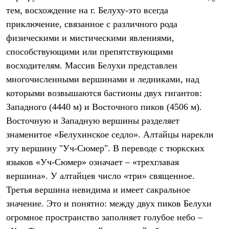
Брюки
тем, восхождение на г. Белуху-это всегда
Софтшелл одежда
Куртки
приключение, связанное с различного рода
Флисовая одежда
физическими и мистическими явлениями,
Куртки
Брюки
способствующими или препятствующими
Жилеты
восходителям. Массив Белухи представлен
Комбинезоны
многочисленными вершинами и ледниками, над
Термобелье
Комплект термобелья
которыми возвышаются бастионы двух гигантов:
Снаряжение
Западного (4440 м) и Восточного пиков (4506 м).
Палатки и тенты
Палатки
Восточную и Западную вершины разделяет
Тенты
знаменитое «Белухинское седло». Алтайцы нарекли
Аксессуары для палаток
эту вершину "Уч-Сюмер". В переводе с тюркских
Рюкзаки
Экспедиционные
языков «Уч-Сюмер» означает – «трехглавая
Легкоходные
вершина». У алтайцев число «три» священное.
Альпинистские
Городские
Третья вершина невидима и имеет сакральное
Аксессуары для рюкзаков
значение. Это и понятно: между двух пиков Белухи
Спальные мешки
Пуховые
огромное пространство заполняет голубое небо –
Комбинированные