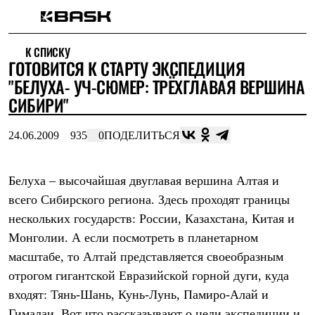
Каталог
К СПИСКУ
Интернет-магазин
ГОТОВИТСЯ К СТАРТУ ЭКСПЕДИЦИЯ
Мужская одежда
Утепленная пухом
"БЕЛУХА- УЧ-СЮМЕР: ТРЁХГЛАВАЯ ВЕРШИНА
Куртки
СИБИРИ"
Брюки
Жилеты
Комбинезоны
24.06.2009
935
0
ПОДЕЛИТЬСЯ
Утепленная синтетикой
Куртки
Брюки
Белуха – высочайшая двуглавая вершина Алтая и
Штормовая одежда
всего Сибирского региона. Здесь проходят границы
Куртки
Брюки
нескольких государств: России, Казахстана, Китая и
Софтшелл одежда
Монголии. А если посмотреть в планетарном
Куртки
Брюки
масштабе, то Алтай представляется своеобразным
Флисовая одежда
отрогом гигантской Евразийской горной дуги, куда
Куртки
Брюки
входят: Тянь-Шань, Кунь-Лунь, Памиро-Алай и
Жилеты
Гималаи. Вот что рассказывают о цели экспедиции и