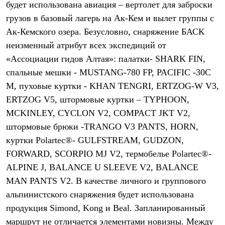
будет использована авиация – вертолет для заброски
Рубашки
Футболки
грузов в базовый лагерь на Ак-Кем и вылет группы с
Толстовки
Ак-Кемского озера. Безусловно, снаряжение БАСК
Брюки
неизменный атрибут всех экспедиций от
Термобелье
Теплое термобелье
«Ассоциации гидов Алтая»: палатки- SHARK FIN,
Среднее термобелье
спальные мешки - MUSTANG-780 FP, PACIFIC -30C
Легкое термобелье
Флисовая одежда
M, пуховые куртки - KHAN TENGRI, ERTZOG-W V3,
Куртки
ERTZOG V5, штормовые куртки – TYPHOON,
Брюки
MCKINLEY, CYCLON V2, COMPACT JKT V2,
Детская одежда
Утепленная пухом
штормовые брюки -TRANGO V3 PANTS, HORN,
Комбинезоны
куртки Polartec®- GULFSTREAM, GUDZON,
Куртки
Брюки
FORWARD, SCORPIO MJ V2, термобелье Polartec®-
Утепленная синтетикой
ALPINE J, BALANCE U SLEEVE V2, BALANCE
Комбинезоны
Куртки
MAN PANTS V2. В качестве личного и группового
Брюки
альпинистского снаряжения будет использована
Лёгкая одежда
продукция Simond, Kong и Beal. Запланированный
Футболки
Толстовки
маршрут не отличается элементами новизны. Между