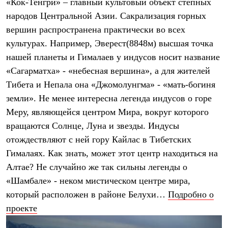
«Кок-Тенгри» – главный культовый объект степных
С синтетическим утеплителем
народов Центральной Азии. Сакрализация горных
Аксессуары для спальников
Сумки и баулы
вершин распространена практически во всех
Баулы
культурах. Например, Эверест(8848м) высшая точка
Кошельки
Сумки
нашей планеты и Гималаев у индусов носит название
Гермомешки
«Сагарматха» - «небесная вершина», а для жителей
Полезные аксессуары
Книги
Тибета и Непала она «Джомолунгма» - «мать-богиня
Еда
земли». Не менее интересна легенда индусов о горе
Коврики
Меру, являющейся центром Мира, вокруг которого
Обувь
Женская обувь
вращаются Солнце, Луна и звезды. Индусы
Сапоги
отождествляют с ней гору Кайлас в Тибетских
Ботинки
Мужская обувь
Гималаях. Как знать, может этот центр находиться на
Ботинки
Алтае? Не случайно же так сильны легенды о
Кроссовки
«Шамбале» - неком мистическом центре мира,
Сапоги
Гамаши и бахилы
который расположен в районе Белухи…
Подробно о
Гамаши
проекте
Бахилы
Тапочки и чуни