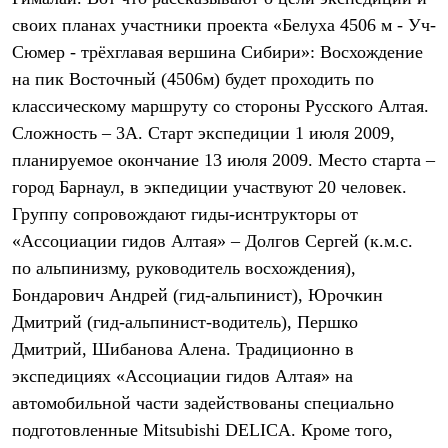
Термобелье
своих планах участники проекта «Белуха 4506 м - Уч-
Теплое термобелье
Среднее термобелье
Сюмер - трёхглавая вершина Сибири»: Восхождение
Легкое термобелье
на пик Восточный (4506м) будет проходить по
Лёгкая одежда
Футболки
классическому маршруту со стороны Русского Алтая.
Рубашки
Сложность – 3А. Старт экспедиции 1 июля 2009,
Толстовки
планируемое окончание 13 июля 2009. Место старта –
Брюки
Шорты
город Барнаул, в экпедиции участвуют 20 человек.
Женская одежда
Группу сопровождают гиды-иснтрукторы от
Утепленная пухом
Куртки
«Ассоциации гидов Алтая» – Долгов Сергей (к.м.с.
Брюки
по альпинизму, руководитель восхождения),
Жилеты
Утепленная синтетикой
Бондарович Андрей (гид-альпинист), Юрочкин
Куртки
Дмитрий (гид-альпинист-водитель), Першко
Брюки
Дмитрий, Шибанова Алена. Традиционно в
Штормовая одежда
Куртки
экспедициях «Ассоциации гидов Алтая» на
Софтшелл одежда
автомобильной части задействованы специально
Куртки
Брюки
подготовленные Mitsubishi DELICA. Кроме того,
Лёгкая одежда