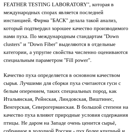
С синтетическим утеплителем
FEATHER TESTING LABORATORY", которая в
Аксессуары для спальников
международных спорах является последней
Сумки и баулы
инстанцией. Фирма "БАСК" делала такой анализ,
Баулы
Кошельки
который подтвердил хорошее качество производимого
Сумки
нами пуха. По международным стандартам "Down
Гермомешки
Полезные аксессуары
clusters" и "Down Fiber" выделяются в отдельные
Книги
категории, а упругие свойства численно оцениваются
Еда
Коврики
специальным параметром "Fill power".
Обувь
Женская обувь
Качество пуха определяется в основном качеством
Сапоги
Ботинки
сырья. Лучшими для сборки пуха считаются гуси с
Мужская обувь
белым оперением, таких специальных пород, как
Ботинки
Итальянская, Рейнская, Линдовская, Виштинес,
Кроссовки
Сапоги
Венгерская, Северогерманская. В большой степени на
Гамаши и бахилы
качество пуха влияют природные условия содержания
Гамаши
Бахилы
птицы. Не даром на Западе очень ценится сырьё,
Тапочки и чуни
собранное в холодной России - пух более крупный и