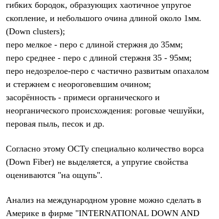
Брюки
гибких бородок, образующих хаотичное упругое
Софтшелл одежда
скопление, и небольшого очина длиной около 1мм.
Куртки
Флисовая одежда
(Down clusters);
Куртки
перо мелкое - перо с длиной стержня до 35мм;
Брюки
перо среднее - перо с длиной стержня 35 - 95мм;
Жилеты
Комбинезоны
перо недозрелое-перо с частично развитым опахалом
Термобелье
и стержнем с неороговевшим очином;
Комплект термобелья
Снаряжение
засорённость - примеси органического и
Палатки и тенты
неорганического происхождения: роговые чешуйки,
Палатки
Тенты
перовая пыль, песок и др.
Аксессуары для палаток
Рюкзаки
Согласно этому ОСТу специально количество ворса
Экспедиционные
Легкоходные
(Down Fiber) не выделяется, а упругие свойства
Альпинистские
оцениваются "на ощупь".
Городские
Аксессуары для рюкзаков
Спальные мешки
Анализ на международном уровне можно сделать в
Пуховые
Америке в фирме "INTERNATIONAL DOWN AND
Комбинированные