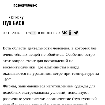
Каталог
К СПИСКУ
Интернет-магазин
ПУХ БАСК
Мужская одежда
Утепленная пухом
Куртки
09.11.2004
1378
0
ПОДЕЛИТЬСЯ
Брюки
Жилеты
Комбинезоны
Есть области деятельности человека, в которых без
Утепленная синтетикой
Куртки
очень тёплых вещей не обойтись. Особенно остро
Брюки
этот вопрос стоит для восхождений на
Штормовая одежда
Куртки
восьмитысячники, где альпинисты иногда
Брюки
оказываются на ураганном ветре при температуре за
Софтшелл одежда
-40С.
Куртки
Брюки
Фирмы, занимающиеся изготовлением одежды для
Флисовая одежда
подобных экстремальных условий, используют
Куртки
Брюки
различные утеплители: органические (пух гусиный
Жилеты