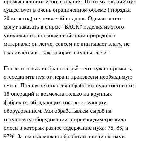
промышленного использования. Поэтому гагачий пух
PEAK
ЗА ПОЛЯРНЫМ КРУГОМ
существует в очень ограниченном объёме ( порядка
TREK
20 кг. в год) и чрезвычайно дорог. Однако эстеты
BASK kids
могут заказать в фирме “БАСК” изделия из этого
CITY
BASK juno
уникального по своим свойствам природного
ИДЁМ В ПОХОД
материала: он легче, совсем не впитывает влагу, не
Дневник капитана
Каталог дилеров
сваливается и , как говорят шаманы, лечит.
Компания
Баск сегодня
После того как выбрано сырьё - его нужно промыть,
История
Отцы основатели
отсоединить пух от пера и произвести необходимую
Производство
смесь. Полная технология обработки пуха состоит из
Баск в вашем городе
Контроль качества
18 операций и возможна только на крупных
Технологии
фабриках, обладающих соответствующим
Команда Баск
оборудованием. Мы обрабатываем сырьё на
Сотрудничество
Дилерам
германском оборудовании и производим три вида
Стать дилером
смеси в которых разное содержание пуха: 75, 83, и
Корпоративным клиентам
Услуги
97%. Затем пух можно обработать специальными
Медиа