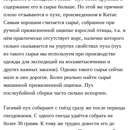
Тапочки
Чуни
содержание его в сырье больше. По этой же причине
Уход за обувью
плохо отзываются о пухе, произведенном в Китае.
Аксессуары
Самым хорошим считается сырьё, собранное при
Головные уборы
Шапки
ручной прижизненной ощипке взрослой птицы, т.к. в
Балаклавы и маски
нём практически отсутствует ворс, наличие которого
Кепки и бейсболки
Повязки
сильно сказывается на упругих свойствах пуха (пух
Шарфы
из такого сырья мы используем при производстве
Панамы
Перчатки и рукавицы
одежды для экспедиций на восьмитысячники и
Перчатки
других важных заказов). Однако такого сырья сейчас
Рукавицы
мало и оно дорогое. Более реально найти сырьё
Носки
Полезные аксессуары
машинной прижизненной ощипки. Пух
Брелки
послеубойной сборки часто сильно испорчен.
Ремни
Шевроны
Опушки
Гагачий пух собирают с гнёзд сразу же после периода
Термоковрики
гнездования. С одного гнезда удаётся собрать не
Уход за одеждой
В Арктику
более 30 грамм. К тому же трудно довести его до
Коллекции