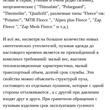
белый и серый, утиный и очень редко гагачий),
Термобелье
неорганические ( "Thinsulate", "Polarguard",
Теплое термобелье
Среднее термобелье
"Thermolite", "Quallofil", различные типы "Fleece"-ов:
Легкое термобелье
“Polartec”, "MTR Fleece ", "Alpen plus Fleece ", "Zap
Лёгкая одежда
Футболки
Fleece ", "Zap Mesh Fleece " и т.д.)
Рубашки
Толстовки
И всё же, несмотря на большое количество новых
Брюки
Шорты
синтетических утеплителей, пуховая одежда до
Женская одежда
настоящего времени является не превзойденной в
Утепленная пухом
Куртки
комплексе требований: малый вес, высокие
Брюки
теплоизоляционные характеристики, малый
Жилеты
Утепленная синтетикой
транспортный объем, долгий срок службы. Эти
Куртки
свойства можно объяснить структурой пуха,
Брюки
состоящего из отдельных пушинок, которые с одной
Штормовая одежда
Куртки
стороны отталкиваются , а с другой при давлении
Софтшелл одежда
входят друг в друга. При грамотном обращении с
Куртки
Брюки
пуховым изделием срок эксплуатации гусиного
Лёгкая одежда