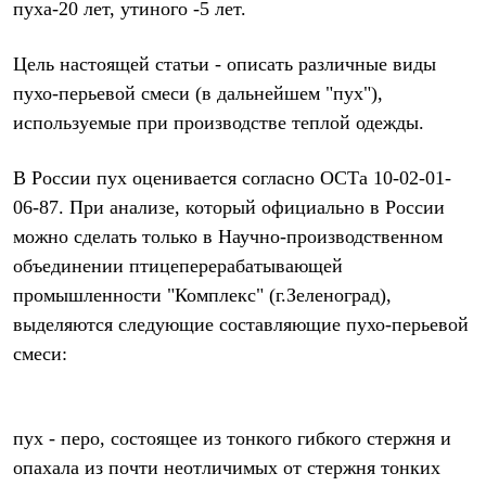
пуха-20 лет, утиного -5 лет.
Рубашки
Футболки
Толстовки
Цель настоящей статьи - описать различные виды
Брюки
пухо-перьевой смеси (в дальнейшем "пух"),
Термобелье
Теплое термобелье
используемые при производстве теплой одежды.
Среднее термобелье
Легкое термобелье
В России пух оценивается согласно ОСТа 10-02-01-
Флисовая одежда
Куртки
06-87. При анализе, который официально в России
Брюки
можно сделать только в Научно-производственном
Детская одежда
Утепленная пухом
объединении птицеперерабатывающей
Комбинезоны
промышленности "Комплекс" (г.Зеленоград),
Куртки
выделяются следующие составляющие пухо-перьевой
Брюки
Утепленная синтетикой
смеси:
Комбинезоны
Куртки
Брюки
Лёгкая одежда
пух - перо, состоящее из тонкого гибкого стержня и
Футболки
опахала из почти неотличимых от стержня тонких
Толстовки