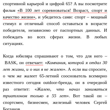
Брюки
спортивной карьерой и цифрой 65? А вы посмотрите
Софтшелл одежда
фильм
«В 100 лет соревноваться! Возраст, спорт и
Куртки
Флисовая одежда
качество жизни»
, и убедитесь сами: спорт – мощный
Куртки
стимул и отличный способ оставаться в возрасте
Брюки
Жилеты
победителя, независимо от паспортных данных. И
Комбинезоны
побеждать во всех сферах жизни. В любых
Термобелье
Комплект термобелья
ситуациях.
Снаряжение
Палатки и тенты
Когда юбиляра спрашивают о том, что для него –
Палатки
Тенты
BASK
, он
отвечает:
«
Компания, которой я отдал 30
Аксессуары для палаток
лет жизни, и о них я не жалею
». А если вы спросите,
Рюкзаки
о чем же жалеет 65-летний сооснователь всемирно
Экспедиционные
Легкоходные
известного сегодня
outdoor
-бренда, он в очередной
Альпинистские
раз ответит: «
Жалею, что начал заниматься
Городские
Аксессуары для рюкзаков
триатлоном только в 55 лет
». Вот такой он –
Спальные мешки
спортсмен, бизнесмен, железный человек Сергей
Пуховые
Комбинированные
Богданов.