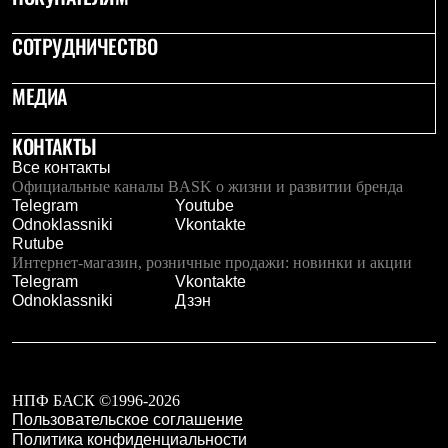
Тапочки
Чуни
Уход за обувью
СОТРУДНИЧЕСТВО
Аксессуары
Головные уборы
МЕДИА
Шапки
Балаклавы и маски
Кепки и бейсболки
КОНТАКТЫ
Повязки
Все контакты
Шарфы
Официальные каналы BASK о жизни и развитии бренда
Панамы
Telegram
Youtube
Перчатки и рукавицы
Odnoklassniki
Vkontakte
Перчатки
Rutube
Рукавицы
Интернет-магазин, розничные продажи: новинки и акции
Носки
Telegram
Vkontakte
Полезные аксессуары
Odnoklassniki
Дзэн
Брелки
Ремни
Шевроны
Опушки
Термоковрики
Уход за одеждой
НПФ БАСК ©1996-2026
В Арктику
Пользовательское соглашение
Коллекции
Политика конфиденциальности