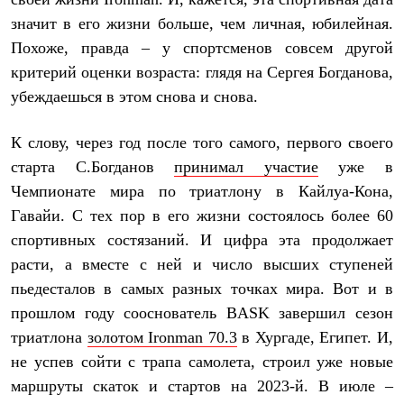
Термобелье
значит в его жизни больше, чем личная, юбилейная.
Теплое термобелье
Среднее термобелье
Похоже, правда – у спортсменов совсем другой
Легкое термобелье
критерий оценки возраста: глядя на Сергея Богданова,
Лёгкая одежда
Футболки
убеждаешься в этом снова и снова.
Рубашки
Толстовки
К слову, через год после того самого, первого своего
Брюки
Шорты
старта С.Богданов
принимал участие
уже в
Женская одежда
Чемпионате мира по триатлону в Кайлуа-Кона,
Утепленная пухом
Куртки
Гавайи. С тех пор в его жизни состоялось более 60
Брюки
спортивных состязаний. И цифра эта продолжает
Жилеты
расти, а вместе с ней и число высших ступеней
Утепленная синтетикой
Куртки
пьедесталов в самых разных точках мира. Вот и в
Брюки
прошлом году сооснователь
BASK
завершил сезон
Штормовая одежда
Куртки
триатлона
золотом Ironman 70.3
в Хургаде, Египет. И,
Софтшелл одежда
не успев сойти с трапа самолета, строил уже новые
Куртки
Брюки
маршруты скаток и стартов на 2023-й. В июле –
Лёгкая одежда