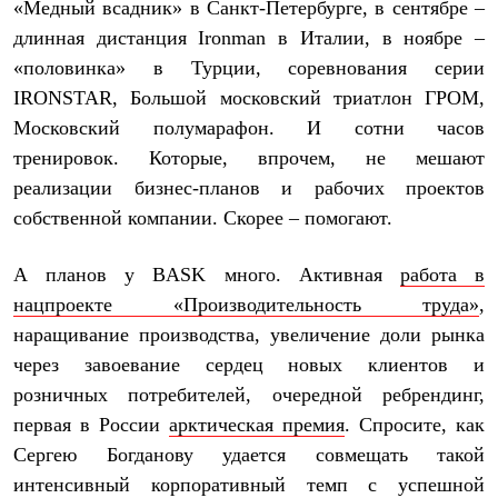
«Медный всадник» в Санкт-Петербурге, в сентябре –
Рубашки
длинная дистанция Ironman в Италии, в ноябре –
Футболки
Толстовки
«половинка» в Турции, соревнования серии
Брюки
IRONSTAR, Большой московский триатлон ГРОМ,
Термобелье
Теплое термобелье
Московский полумарафон. И сотни часов
Среднее термобелье
тренировок. Которые, впрочем, не мешают
Легкое термобелье
Флисовая одежда
реализации бизнес-планов и рабочих проектов
Куртки
собственной компании. Скорее – помогают.
Брюки
Детская одежда
Утепленная пухом
А планов у
BASK
много. Активная
работа в
Комбинезоны
нацпроекте «Производительность труда»
,
Куртки
наращивание производства, увеличение доли рынка
Брюки
Утепленная синтетикой
через завоевание сердец новых клиентов и
Комбинезоны
розничных потребителей, очередной ребрендинг,
Куртки
Брюки
первая в России
арктическая премия
. Спросите, как
Лёгкая одежда
Сергею Богданову удается совмещать такой
Футболки
Толстовки
интенсивный корпоративный темп с успешной