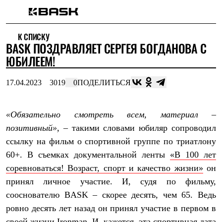
Каталог
К СПИСКУ
Интернет-магазин
BASK ПОЗДРАВЛЯЕТ СЕРГЕЯ БОГДАНОВА С
Мужская одежда
Утепленная пухом
ЮБИЛЕЕМ!
Куртки
Брюки
17.04.2023
3019
0
ПОДЕЛИТЬСЯ
Жилеты
Комбинезоны
Утепленная синтетикой
Куртки
«Обязательно смотреть всем, материал –
Брюки
позитивный»
, – такими словами юбиляр сопроводил
Штормовая одежда
ссылку на фильм о спортивной группе по триатлону
Куртки
Брюки
60+. В съемках документальной ленты
«В 100 лет
Софтшелл одежда
соревноваться! Возраст, спорт и качество жизни»
он
Куртки
Брюки
принял личное участие. И, судя по фильму,
Флисовая одежда
сооснователю
BASK
– скорее десять, чем 65. Ведь
Куртки
Брюки
ровно десять лет назад он принял участие в первом в
Жилеты
своей жизни
Ironman
. И, кажется, эта спортивная дата