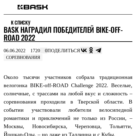
Каталог
К СПИСКУ
Интернет-магазин
BASK НАГРАДИЛ ПОБЕДИТЕЛЕЙ BIKE-OFF-
Мужская одежда
Утепленная пухом
ROAD 2022
Куртки
Брюки
06.06.2022
1720
0
ПОДЕЛИТЬСЯ
Жилеты
Комбинезоны
СОРЕВНОВАНИЯ
Утепленная синтетикой
Куртки
Брюки
Около тысячи участников собрала традиционная
Штормовая одежда
велогонка
BIKE
-
off
-
ROAD
Challenge
2022. Веселые,
Куртки
Брюки
солнечные, с трассами на любой вкус и сложность –
Софтшелл одежда
соревнования проходили в Тверской области. В
Куртки
Брюки
событии участвовали любители велосипедной
Флисовая одежда
романтики и приключений не только из России, –
Куртки
Москвы, Новосибирска, Череповца, Тольятти,
Брюки
Жилеты
Йошкар-Олы, – но даже из Таллинна и с Кубы.