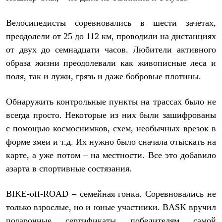
Термобелье
Теплое термобелье
Велосипедисты соревновались в шести зачетах,
Среднее термобелье
Легкое термобелье
преодолели от 25 до 112 км, проводили на дистанциях
Лёгкая одежда
от двух до семнадцати часов. Любители активного
Футболки
Рубашки
образа жизни преодолевали как живописные леса и
Толстовки
поля, так и лужи, грязь и даже бобровые плотины.
Брюки
Шорты
Женская одежда
Обнаружить контрольные пункты на трассах было не
Утепленная пухом
всегда просто. Некоторые из них были зашифрованы
Куртки
Брюки
с помощью космоснимков, схем, необычных врезок в
Жилеты
форме змеи и т.д. Их нужно было сначала отыскать на
Утепленная синтетикой
Куртки
карте, а уже потом – на местности. Все это добавило
Брюки
азарта в спортивные состязания.
Штормовая одежда
Куртки
Софтшелл одежда
BIKE
-
off
-
ROAD
– семейная гонка. Соревновались не
Куртки
только взрослые, но и юные участники.
BASK
вручил
Брюки
подарочные сертификаты победителям самой
Лёгкая одежда