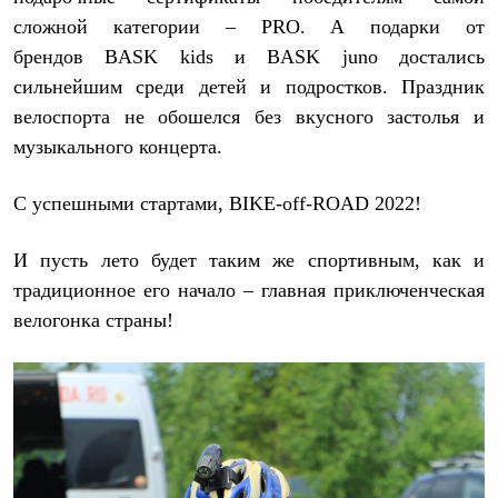
Рубашки
сложной категории –
PRO
. А подарки от
Футболки
брендов
BASK
kids
и
BASK
juno
достались
Толстовки
Брюки
сильнейшим среди детей и подростков. Праздник
Термобелье
велоспорта не обошелся без вкусного застолья и
Теплое термобелье
Среднее термобелье
музыкального концерта.
Легкое термобелье
Флисовая одежда
С успешными стартами, BIKE-off-ROAD 2022!
Куртки
Брюки
Детская одежда
И пусть лето будет таким же спортивным, как и
Утепленная пухом
традиционное его начало – главная приключенческая
Комбинезоны
Куртки
велогонка страны!
Брюки
Утепленная синтетикой
Комбинезоны
Куртки
Брюки
Лёгкая одежда
Футболки
Толстовки