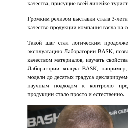
Услуги
качества, присущие всей линейке турис
Медиа
Где купить
Громким релизом выставки стала 3-летн
качество продукции компания взяла на с
Такой шаг стал логическим продолж
эксплуатацию Лаборатории BASK, позв
качеством материалов, изучать свойства
Лаборатории холода BASK, например,
модели до десятых градуса декларируем
научным подходом к контролю пред
продукции стало просто и естественно.