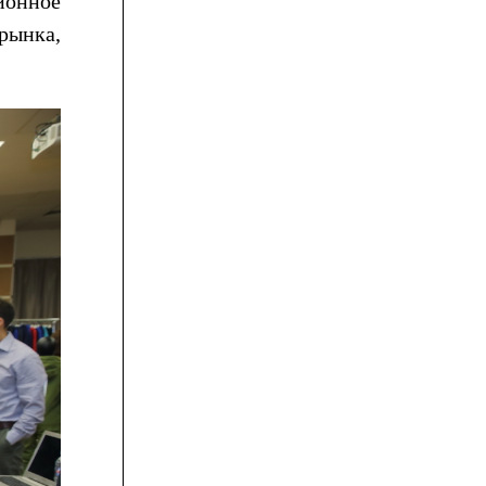
ионное
рынка,