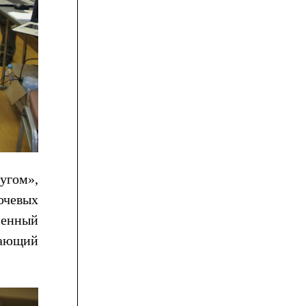
угом»,
ючевых
менный
вающий