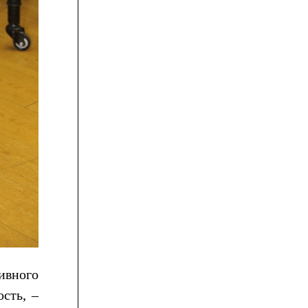
ивного
сть, –