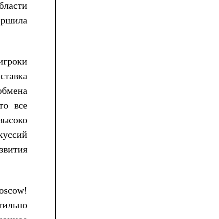
бласти
ершила
игроки
ставка
обмена
то все
высоко
куссий
звития
oscow!
тильно