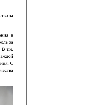
тво за
ения в
оль за
 В т.н.
каждой
ния. С
чества