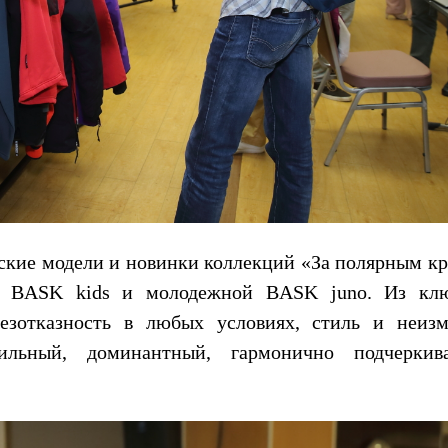
ские модели и новинки коллекций «За полярным кр
ой BASK kids и молодежной BASK juno. Из кл
безотказность в любых условиях, стиль и неиз
ильный, доминантный, гармонично подчерки