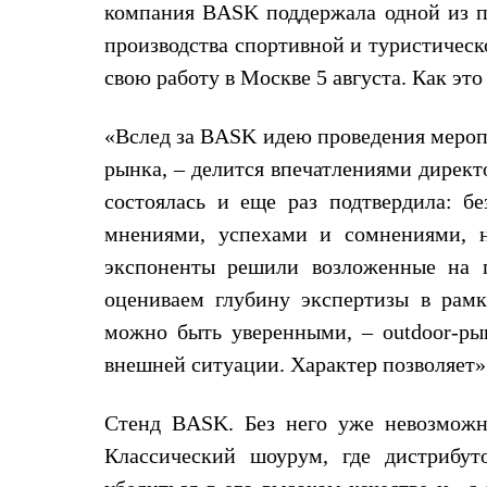
компания BASK поддержала одной из п
Жилеты
Термобелье
производства спортивной и туристическ
Теплое термобелье
свою работу в Москве 5 августа. Как это
Среднее термобелье
Легкое термобелье
Лёгкая одежда
«Вслед за BASK идею проведения мероп
Футболки
Рубашки
рынка, – делится впечатлениями директ
Толстовки
состоялась и еще раз подтвердила: бе
Брюки
Шорты
мнениями, успехами и сомнениями, н
Женская одежда
Утепленная пухом
экспоненты решили возложенные на п
Куртки
оцениваем глубину экспертизы в рамк
Брюки
Жилеты
можно быть уверенными, – outdoor-р
Утепленная синтетикой
внешней ситуации. Характер позволяет»
Куртки
Брюки
Штормовая одежда
Стенд BASK. Без него уже невозможно
Куртки
Софтшелл одежда
Классический шоурум, где дистрибут
Куртки