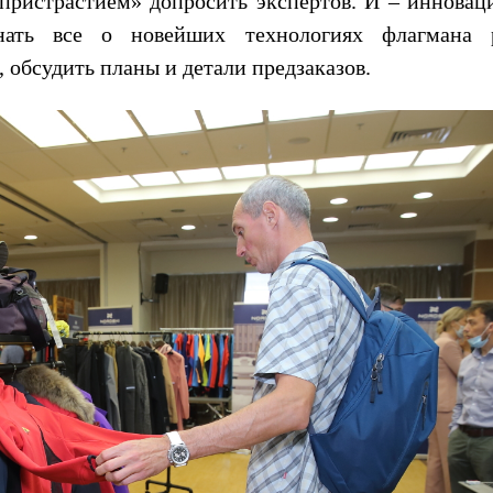
 пристрастием» допросить экспертов. И – инновац
нать все о новейших технологиях флагмана 
обсудить планы и детали предзаказов.