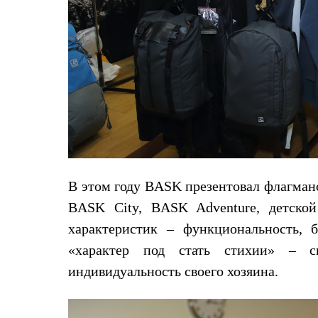
Толстовки
Брюки
Софтшелл одежда
Куртки
Флисовая одежда
Куртки
Брюки
Жилеты
Комбинезоны
Термобелье
Комплект термобелья
Снаряжение
Палатки и тенты
Палатки
В этом году BASK презентовал флагман
Тенты
BASK City, BASK Adventure, детск
Аксессуары для палаток
Рюкзаки
характеристик – функциональность, 
Экспедиционные
«характер под стать стихии» – с
Легкоходные
Альпинистские
индивидуальность своего хозяина.
Городские
Аксессуары для рюкзаков
Спальные мешки
Пуховые