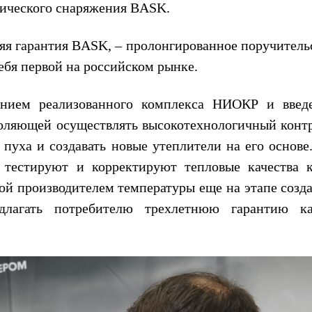
тического снаряжения BASK.
яя гарантия BASK, – пролонгированное поручительс
ебя первой на российском рынке.
ением реализованного комплекса НИОКР и введ
оляющей осуществлять высокотехнологичный контр
 пуха и создавать новые утеплители на его основе.
 тестируют и корректируют тепловые качества 
ой производителем температуры еще на этапе созда
лагать потребителю трехлетнюю гарантию ка