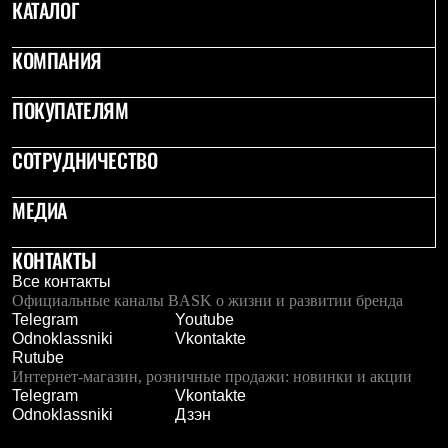
КАТАЛОГ
Рубашки
Футболки
Толстовки
КОМПАНИЯ
Брюки
Термобелье
ПОКУПАТЕЛЯМ
Теплое термобелье
Среднее термобелье
Легкое термобелье
СОТРУДНИЧЕСТВО
Флисовая одежда
Куртки
МЕДИА
Брюки
Детская одежда
Утепленная пухом
КОНТАКТЫ
Комбинезоны
Куртки
Все контакты
Брюки
Официальные каналы BASK о жизни и развитии бренда
Утепленная синтетикой
Telegram
Youtube
Комбинезоны
Odnoklassniki
Vkontakte
Куртки
Rutube
Брюки
Интернет-магазин, розничные продажи: новинки и акции
Лёгкая одежда
Telegram
Vkontakte
Футболки
Odnoklassniki
Дзэн
Толстовки