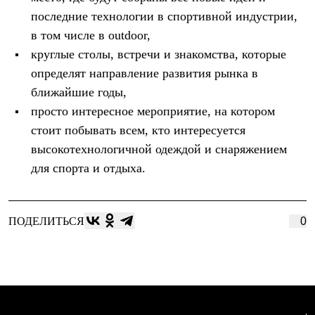
Термобелье
последние технологии в спортивной индустрии,
Теплое термобелье
Среднее термобелье
в том числе в outdoor,
Легкое термобелье
круглые столы, встречи и знакомства, которые
Лёгкая одежда
Футболки
определят направление развития рынка в
Рубашки
ближайшие годы,
Толстовки
просто интересное мероприятие, на котором
Брюки
Шорты
стоит побывать всем, кто интересуется
Женская одежда
высокотехнологичной одеждой и снаряжением
Утепленная пухом
Куртки
для спорта и отдыха.
Брюки
Жилеты
Утепленная синтетикой
Куртки
ПОДЕЛИТЬСЯ
0
Брюки
Штормовая одежда
Куртки
Софтшелл одежда
Куртки
Брюки
Лёгкая одежда