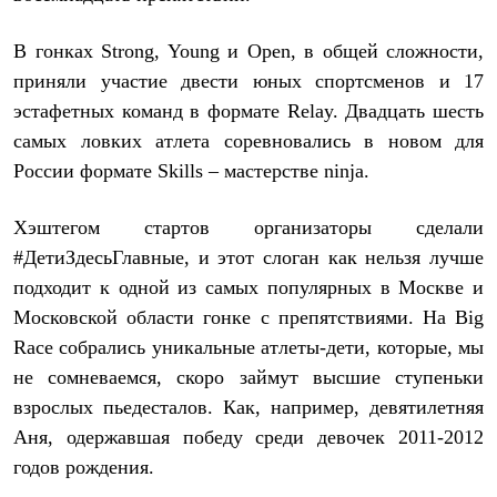
Термобелье
Теплое термобелье
В гонках Strong, Young и Open, в общей сложности,
Среднее термобелье
Легкое термобелье
приняли участие двести юных спортсменов и 17
Лёгкая одежда
эстафетных команд в формате Relay. Двадцать шесть
Футболки
Рубашки
самых ловких атлета соревновались в новом для
Толстовки
России формате Skills – мастерстве ninja.
Брюки
Шорты
Женская одежда
Хэштегом стартов организаторы сделали
Утепленная пухом
#ДетиЗдесьГлавные, и этот слоган как нельзя лучше
Куртки
Брюки
подходит к одной из самых популярных в Москве и
Жилеты
Московской области гонке с препятствиями. На Big
Утепленная синтетикой
Куртки
Race собрались уникальные атлеты-дети, которые, мы
Брюки
не сомневаемся, скоро займут высшие ступеньки
Штормовая одежда
взрослых пьедесталов. Как, например, девятилетняя
Куртки
Софтшелл одежда
Аня, одержавшая победу среди девочек 2011-2012
Куртки
годов рождения.
Брюки
Лёгкая одежда