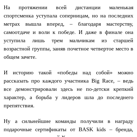
Рубашки
На протяжении всей дистанции маленькая
Футболки
спортсменка уступала соперницам, но на последних
Толстовки
Брюки
метрах вышла вперед, – благодаря мастерству,
Термобелье
самоотдаче и воли к победе. И даже в финале она
Теплое термобелье
Среднее термобелье
уступила лишь трем мальчикам из старшей
Легкое термобелье
возрастной группы, заняв почетное четвертое место в
Флисовая одежда
общем зачете.
Куртки
Брюки
Детская одежда
И историю такой «победы над собой» можно
Утепленная пухом
Комбинезоны
рассказать про каждого участника Big Race, – ведь
Куртки
все демонстрировали здесь не по-детски крепкий
Брюки
характер, а борьба у лидеров шла до последнего
Утепленная синтетикой
Комбинезоны
препятствия.
Куртки
Брюки
Ну а сильнейшие команды получили в награду
Лёгкая одежда
Футболки
подарочные сертификаты от
BASK
kids
– бренда,
Толстовки