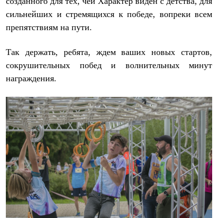
созданного для тех, чей Характер виден с детства, для
Брюки
Софтшелл одежда
сильнейших и стремящихся к победе, вопреки всем
Куртки
препятствиям на пути.
Флисовая одежда
Куртки
Брюки
Так держать, ребята, ждем ваших новых стартов,
Жилеты
сокрушительных побед и волнительных минут
Комбинезоны
Термобелье
награждения.
Комплект термобелья
Снаряжение
Палатки и тенты
Палатки
Тенты
Аксессуары для палаток
Рюкзаки
Экспедиционные
Легкоходные
Альпинистские
Городские
Аксессуары для рюкзаков
Спальные мешки
Пуховые
Комбинированные