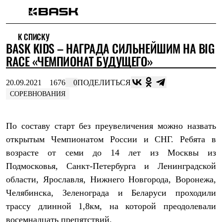
Каталог
К СПИСКУ
Интернет-магазин
BASK KIDS – НАГРАДА СИЛЬНЕЙШИМ НА BIG
Мужская одежда
Утепленная пухом
RACE «ЧЕМПИОНАТ БУДУЩЕГО»
Куртки
Брюки
20.09.2021
1676
0
ПОДЕЛИТЬСЯ
Жилеты
Комбинезоны
СОРЕВНОВАНИЯ
Утепленная синтетикой
Куртки
Брюки
По составу старт без преувеличения можно назвать
Штормовая одежда
открытым Чемпионатом России и СНГ. Ребята в
Куртки
Брюки
возрасте от семи до 14 лет из Москвы из
Софтшелл одежда
Подмосковья, Санкт-Петербурга и Ленинградской
Куртки
Брюки
области, Ярославля, Нижнего Новгорода, Воронежа,
Флисовая одежда
Челябинска, Зеленограда и Беларуси проходили
Куртки
трассу длинной 1,8км, на которой преодолевали
Брюки
Жилеты
восемнадцать препятствий.