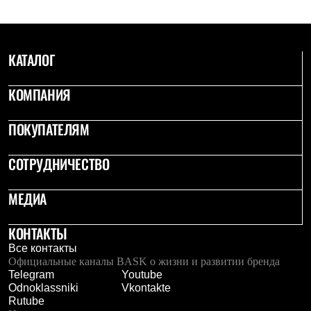
Брюки
Софтшелл одежда
Куртки
Флисовая одежда
КАТАЛОГ
Куртки
Брюки
Жилеты
КОМПАНИЯ
Комбинезоны
Термобелье
Комплект термобелья
ПОКУПАТЕЛЯМ
Снаряжение
Палатки и тенты
СОТРУДНИЧЕСТВО
Палатки
Тенты
Аксессуары для палаток
МЕДИА
Рюкзаки
Экспедиционные
Легкоходные
КОНТАКТЫ
Альпинистские
Все контакты
Городские
Официальные каналы BASK о жизни и развитии бренда
Аксессуары для рюкзаков
Telegram
Youtube
Спальные мешки
Odnoklassniki
Vkontakte
Пуховые
Rutube
Комбинированные