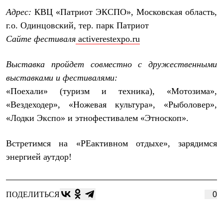
Рубашки
Адрес:
КВЦ «Патриот ЭКСПО», Московская область,
Футболки
г.о. Одинцовский, тер. парк Патриот
Толстовки
Брюки
Сайте фестиваля
activerestexpo.ru
Термобелье
Теплое термобелье
Выставка пройдет совместно с дружественными
Среднее термобелье
Легкое термобелье
выставками и фестивалями:
Флисовая одежда
«Поехали» (туризм и техника), «Мотозима»,
Куртки
Брюки
«Вездеходер», «Ножевая культура», «Рыболовер»,
Детская одежда
«Лодки Экспо» и этнофестивалем «Этноскоп».
Утепленная пухом
Комбинезоны
Куртки
Встретимся на «РЕактивном отдыхе», зарядимся
Брюки
энергией аутдор!
Утепленная синтетикой
Комбинезоны
Куртки
Брюки
ПОДЕЛИТЬСЯ
0
Лёгкая одежда
Футболки
Толстовки