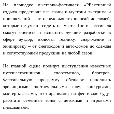
Термобелье
На площадке выставки-фестиваля «РЕактивный
Теплое термобелье
отдых» представят все грани индустрии экстрима и
Среднее термобелье
Легкое термобелье
приключений – от передовых технологий до людей,
Лёгкая одежда
которые не умеют сидеть на месте. Гости фестиваля
Футболки
Рубашки
смогут оценить и испытать лучшие разработки в
Толстовки
сфере аутдор, включая технику, снаряжение и
Брюки
Шорты
экипировку – от снегоходов и авто-домов до одежды
Женская одежда
и сопутствующей продукции на любой сезон.
Утепленная пухом
Куртки
Брюки
На главной сцене пройдут выступления известных
Жилеты
путешественников, спортсменов, блогеров.
Утепленная синтетикой
Куртки
Фестивальную программу обещают наполнить
Брюки
зрелищными экстремальными шоу, конкурсами,
Штормовая одежда
мастер-классами, тест-драйвами, на фестивале будут
Куртки
Софтшелл одежда
работать семейные зоны с детскими и игровыми
Куртки
площадками.
Брюки
Лёгкая одежда