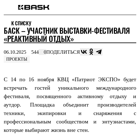
Каталог
К СПИСКУ
Интернет-магазин
БАСК – УЧАСТНИК ВЫСТАВКИ-ФЕСТИВАЛЯ
Мужская одежда
Утепленная пухом
«РЕАКТИВНЫЙ ОТДЫХ»
Куртки
Брюки
06.10.2025
544
0
ПОДЕЛИТЬСЯ
Жилеты
Комбинезоны
ПРОЕКТЫ
Утепленная синтетикой
Куртки
Брюки
С 14 по 16 ноября КВЦ «Патриот ЭКСПО» будет
Штормовая одежда
встречать гостей уникального международного
Куртки
Брюки
фестиваля, посвященного активному отдыху и
Софтшелл одежда
аутдор. Площадка объединит производителей
Куртки
Брюки
техники, экипировки и снаряжения с
Флисовая одежда
профессиональным сообществом и энтузиастами,
Куртки
которые выбирают жизнь вне стен.
Брюки
Жилеты