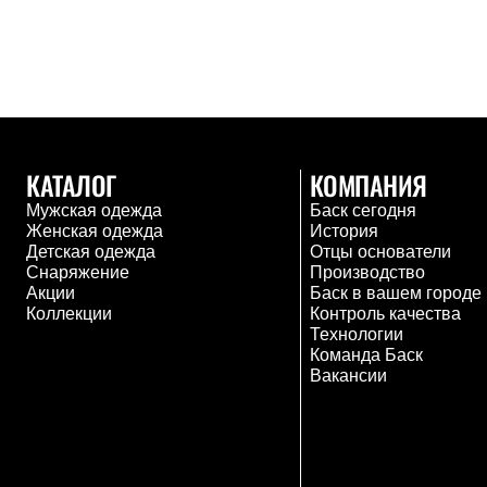
Тапочки и чуни
Тапочки
Чуни
Уход за обувью
Аксессуары
Головные уборы
Шапки
Балаклавы и маски
Кепки и бейсболки
КАТАЛОГ
КОМПАНИЯ
Повязки
Мужская одежда
Баск сегодня
Шарфы
Женская одежда
История
Панамы
Детская одежда
Отцы основатели
Перчатки и рукавицы
Снаряжение
Производство
Перчатки
Акции
Баск в вашем городе
Рукавицы
Коллекции
Контроль качества
Носки
Технологии
Полезные аксессуары
Команда Баск
Брелки
Вакансии
Ремни
Шевроны
Опушки
Термоковрики
Уход за одеждой
В Арктику