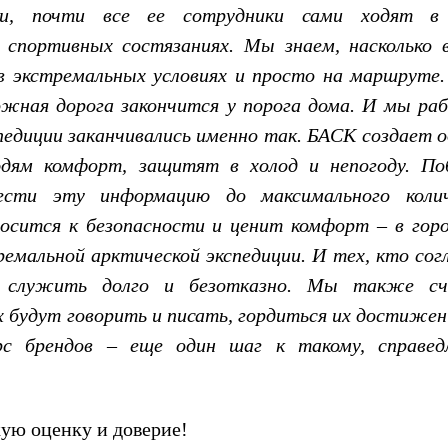
ии, почти все ее сотрудники сами ходят в
спортивных состязаниях. Мы знаем, насколько
в экстремальных условиях и просто на маршруте.
ожная дорога закончится у порога дома. И мы ра
педиции заканчивались именно так. БАСК создает 
дям комфорт, защитят в холод и непогоду. По
нести эту информацию до максимального коли
осится к безопасности и ценит комфорт – в горо
ремальной арктической экспедиции. И тех, кто сог
 служить долго и безотказно. Мы также сч
х будут говорить и писать, гордиться их достижен
рс брендов – еще один шаг к такому, справед
ую оценку и доверие!