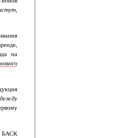
гионов
астут,
ивания
ренде,
ода на
нового
дукция
одежду
ервому
в БАСК