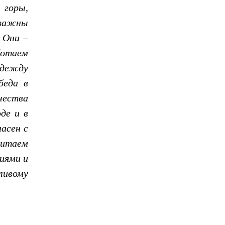
 горы,
 важны
 Они –
ботаем
одежду
беда в
чества
де и в
ласен с
итаем
иями и
ливому