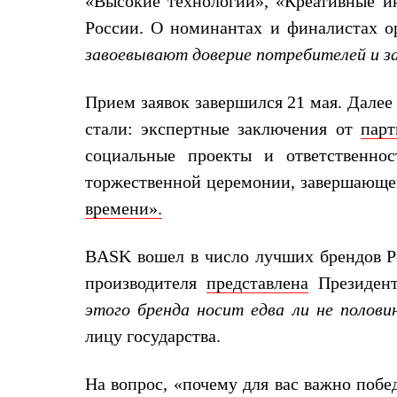
«Высокие технологии», «Креативные ин
Жилеты
России. О номинантах и финалистах о
Термобелье
Теплое термобелье
завоевывают доверие потребителей и 
Среднее термобелье
Легкое термобелье
Лёгкая одежда
Прием заявок завершился 21 мая. Далее
Футболки
стали: экспертные заключения от
парт
Рубашки
Толстовки
социальные проекты и ответственно
Брюки
Шорты
торжественной церемонии, завершающе
Женская одежда
времени».
Утепленная пухом
Куртки
Брюки
BASK вошел в число лучших брендов Р
Жилеты
Утепленная синтетикой
производителя
представлена
Президент
Куртки
этого бренда носит едва ли не полов
Брюки
Штормовая одежда
лицу государства.
Куртки
Софтшелл одежда
Куртки
На вопрос, «почему для вас важно побе