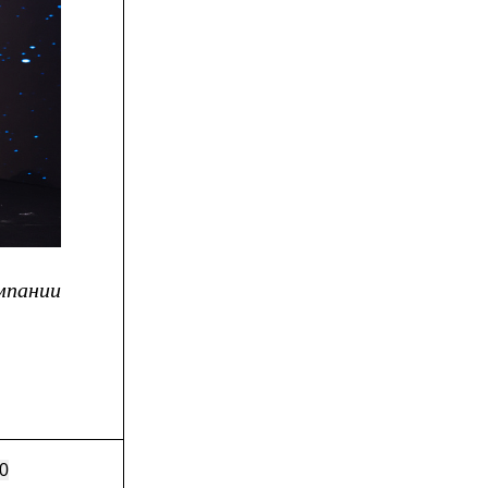
мпании
0