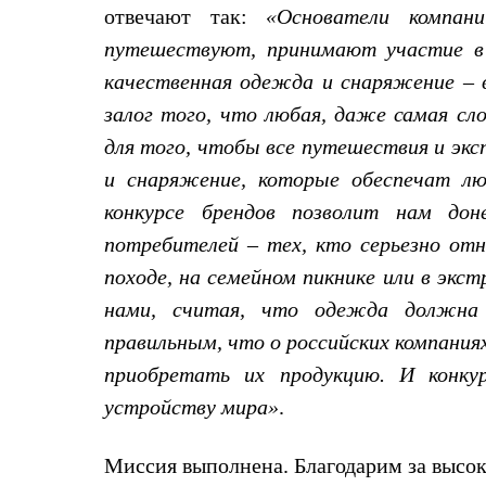
Брюки
отвечают так:
«Основатели компан
Лёгкая одежда
Рубашки
путешествуют, принимают участие в 
Футболки
качественная одежда и снаряжение – 
Толстовки
Брюки
залог того, что любая, даже самая сл
Термобелье
для того, чтобы все путешествия и экс
Теплое термобелье
Среднее термобелье
и снаряжение, которые обеспечат лю
Легкое термобелье
Флисовая одежда
конкурсе брендов позволит нам до
Куртки
потребителей – тех, кто серьезно отн
Брюки
Детская одежда
походе, на семейном пикнике или в экст
Утепленная пухом
нами, считая, что одежда должна
Комбинезоны
Куртки
правильным, что о российских компания
Брюки
приобретать их продукцию. И конку
Утепленная синтетикой
Комбинезоны
устройству мира»
.
Куртки
Брюки
Лёгкая одежда
Миссия выполнена. Благодарим за высок
Футболки