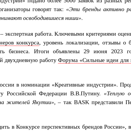
дустрии» подано более 5000 заявок из разных ре
рганизаторы говорят так:
«Эти бренды активно р
занимают освободившиеся ниши»
.
 – экспертная работа. Ключевыми критериями оцен
неров конкурса
, уровень локализации, отзывы о б
сть бизнеса. Итоги объявлены 29 июня 2023 г
й двухдневную работу
Форума «Сильные идеи для 
оссии в номинации «Креативные индустрии». Про
у Российской Федерации В.В.Путину.
«Теплую 
ина жителей Якутии»
, – так BASK представили П
дить в Конкурсе перспективных брендов России», 