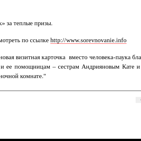
» за теплые призы.
мотреть по ссылке
http://www.sorevnovanie.info
 новая визитная карточка
вместо человека-паука бл
 и ее помощницам – сестрам Андрияновым Кате и
ночной комнате."