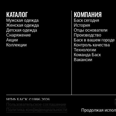
Толстовки
Брюки
КАТАЛОГ
КОМПАНИЯ
Софтшелл одежда
Куртки
Мужская одежда
Баск сегодня
Флисовая одежда
Женская одежда
История
Куртки
Детская одежда
Отцы основатели
Брюки
Снаряжение
Производство
Жилеты
Акции
Баск в вашем городе
Комбинезоны
Коллекции
Контроль качества
Термобелье
Технологии
Комплект термобелья
Команда Баск
Снаряжение
Вакансии
Палатки и тенты
Палатки
Тенты
Аксессуары для палаток
Рюкзаки
Экспедиционные
Легкоходные
Альпинистские
НПФ БАСК ©1996-2026
Городские
Пользовательское соглашение
Аксессуары для рюкзаков
Политика конфиденциальности
Продолжая исполь
Спальные мешки
Пуховые