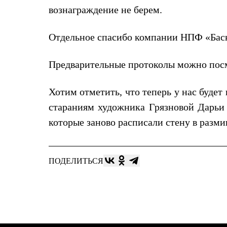
Брюки
вознаграждение не берем.
Лёгкая одежда
Рубашки
Футболки
Отдельное спасибо компании НПФ «Баск
Толстовки
Брюки
Термобелье
Предварительные протоколы можно пос
Теплое термобелье
Среднее термобелье
Легкое термобелье
Хотим отметить, что теперь у нас будет
Флисовая одежда
стараниям художника Грязновой Дарьи
Куртки
Брюки
которые заново расписали стену в разми
Детская одежда
Утепленная пухом
Комбинезоны
Куртки
ПОДЕЛИТЬСЯ
Брюки
Утепленная синтетикой
Комбинезоны
Куртки
Брюки
Лёгкая одежда
Футболки