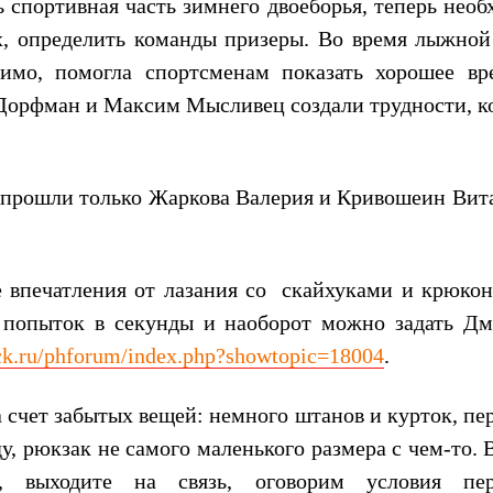
ь спортивная часть зимнего двоеборья, теперь нео
х, определить команды призеры. Во время лыжной
димо, помогла спортсменам показать хорошее вр
 Дорфман и Максим Мысливец создали трудности, к
прошли только Жаркова Валерия и Кривошеин Вита
 впечатления от лазания со
скайхуками и крюкон
попыток в секунды и наоборот можно задать Д
ck.ru/phforum/index.php?showtopic=18004
.
а счет забытых вещей: немного штанов и курток, пе
у, рюкзак не самого маленького размера с чем-то. 
 выходите на связь, оговорим условия пер