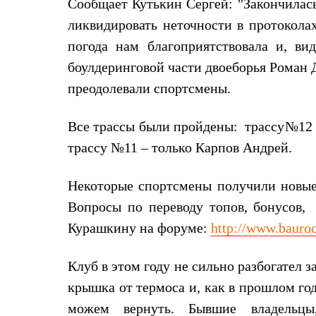
Сообщает
Кутькин Сергей: "Закончилас
Жилеты
Термобелье
ликвидировать неточности в протокола
Теплое термобелье
погода нам благоприятствовала и, ви
Среднее термобелье
Легкое термобелье
боулдеринговой части двоеборья Роман
Лёгкая одежда
преодолевали спортсмены.
Футболки
Рубашки
Толстовки
Все трассы были пройдены:
трассу№12 
Брюки
Шорты
трассу №11 – только Карпов Андрей.
Женская одежда
Утепленная пухом
Куртки
Некоторые спортсмены получили новые
Брюки
Вопросы по переводу топов, бонусов,
Жилеты
Утепленная синтетикой
Курашкину на форуме:
http://www.bauro
Куртки
Брюки
Штормовая одежда
Клуб в этом году не сильно разбогател з
Куртки
крышка от термоса и, как в прошлом год
Софтшелл одежда
Куртки
можем вернуть. Бывшие владельцы,