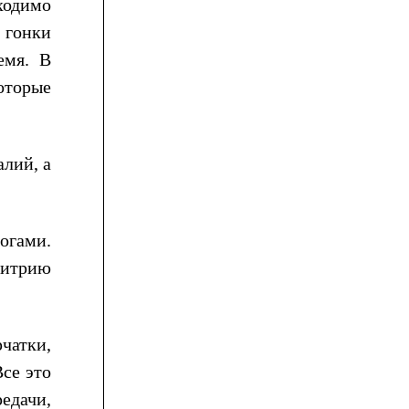
бходимо
 гонки
емя. В
оторые
лий, а
огами.
митрию
рчатки,
Все это
едачи,