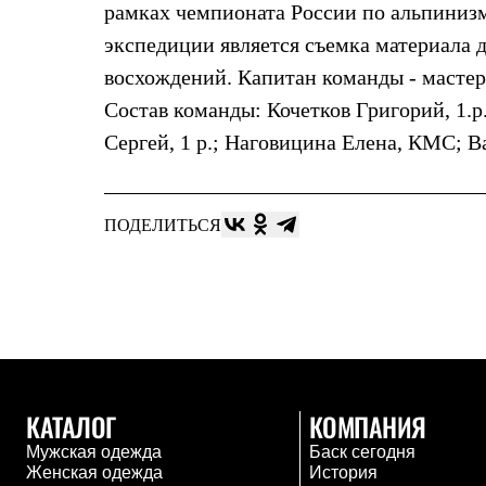
рамках чемпионата России по альпинизму
Жилеты
Термобелье
экспедиции является съемка материала 
Теплое термобелье
восхождений. Капитан команды - мастер
Среднее термобелье
Легкое термобелье
Состав команды: Кочетков Григорий, 1.р.
Лёгкая одежда
Футболки
Сергей, 1 р.; Наговицина Елена, КМС; Ва
Рубашки
Толстовки
Брюки
Шорты
ПОДЕЛИТЬСЯ
Женская одежда
Утепленная пухом
Куртки
Брюки
Жилеты
Утепленная синтетикой
Куртки
Брюки
Штормовая одежда
КАТАЛОГ
КОМПАНИЯ
Куртки
Софтшелл одежда
Мужская одежда
Баск сегодня
Куртки
Женская одежда
История