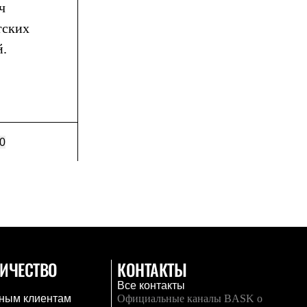
ч
тских
й.
0
ИЧЕСТВО
КОНТАКТЫ
Все контакты
ным клиентам
Официальные каналы BASK о