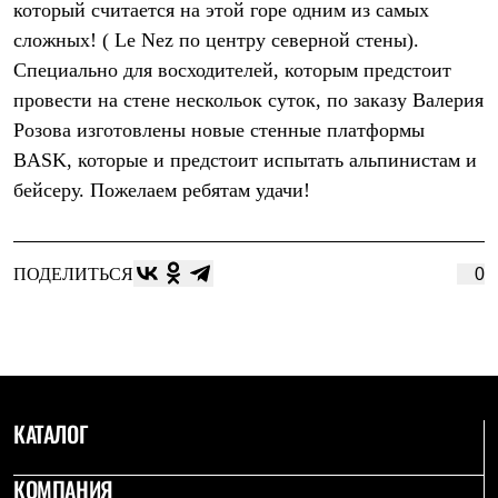
который считается на этой горе одним из самых
Рубашки
Футболки
сложных! ( Le Nez по центру северной стены).
Толстовки
Специально для восходителей, которым предстоит
Брюки
провести на стене нескольок суток, по заказу Валерия
Термобелье
Теплое термобелье
Розова изготовлены новые стенные платформы
Среднее термобелье
BASK, которые и предстоит испытать альпинистам и
Легкое термобелье
Флисовая одежда
бейсеру. Пожелаем ребятам удачи!
Куртки
Брюки
Детская одежда
Утепленная пухом
ПОДЕЛИТЬСЯ
0
Комбинезоны
Куртки
Брюки
Утепленная синтетикой
Комбинезоны
Куртки
Брюки
КАТАЛОГ
Лёгкая одежда
Футболки
Толстовки
КОМПАНИЯ