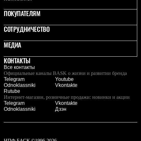
Брюки
Софтшелл одежда
ПОКУПАТЕЛЯМ
Куртки
Флисовая одежда
Куртки
СОТРУДНИЧЕСТВО
Брюки
Жилеты
МЕДИА
Комбинезоны
Термобелье
Комплект термобелья
КОНТАКТЫ
Снаряжение
Палатки и тенты
Все контакты
Палатки
Официальные каналы BASK о жизни и развитии бренда
Тенты
Telegram
Youtube
Аксессуары для палаток
Odnoklassniki
Vkontakte
Рюкзаки
Rutube
Экспедиционные
Интернет-магазин, розничные продажи: новинки и акции
Легкоходные
Telegram
Vkontakte
Альпинистские
Odnoklassniki
Дзэн
Городские
Аксессуары для рюкзаков
Спальные мешки
Пуховые
Комбинированные
НПФ БАСК ©1996-2026