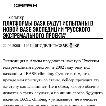
Каталог
К СПИСКУ
Интернет-магазин
ПЛАТФОРМЫ BASK БУДУТ ИСПЫТАНЫ В
Мужская одежда
Утепленная пухом
НОВОЙ BASE-ЭКСПЕДИЦИИ "РУССКОГО
Куртки
ЭКСТРЕМАЛЬНОГО ПРОЕКТА"
Брюки
Жилеты
Комбинезоны
22.06.2006
1264
0
ПОДЕЛИТЬСЯ
Утепленная синтетикой
Куртки
Брюки
Экспедиция в Альпы продолжает начатую "Русским
Штормовая одежда
экстремальным проектом" в 2002 году тему под
Куртки
Брюки
названием - BASE climbing. Суть ее в том, что,
Софтшелл одежда
прежде чем прыгнуть со стены, бейсер проходит эту
Куртки
Брюки
же стену как альпинист. Не в обход, как это обычно
Флисовая одежда
делается в таких случаях, а по линии своего будущего
Куртки
Брюки
падения. BASE climbing - уникальное, не имеющее
Жилеты
аналогов сочетание двух не похожих друг на друга