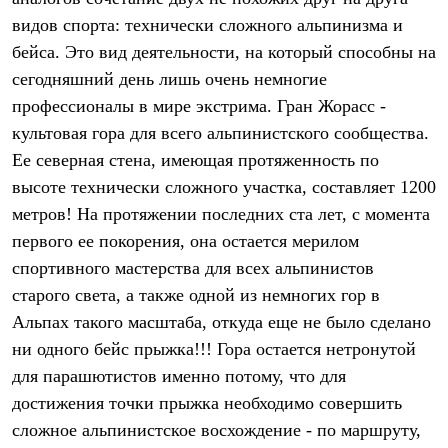
Термобелье
видов спорта: технически сложного альпинизма и
Теплое термобелье
Среднее термобелье
бейса. Это вид деятельности, на который способны на
Легкое термобелье
сегодняшний день лишь очень немногие
Лёгкая одежда
Футболки
профессионалы в мире экстрима. Гран Жорасс -
Рубашки
культовая гора для всего альпинистского сообщества.
Толстовки
Ее северная стена, имеющая протяженность по
Брюки
Шорты
высоте технически сложного участка, составляет 1200
Женская одежда
метров! На протяжении последних ста лет, с момента
Утепленная пухом
Куртки
первого ее покорения, она остается мерилом
Брюки
спортивного мастерства для всех альпинистов
Жилеты
Утепленная синтетикой
старого света, а также одной из немногих гор в
Куртки
Альпах такого масштаба, откуда еще не было сделано
Брюки
ни одного бейс прыжка!!! Гора остается нетронутой
Штормовая одежда
Куртки
для парашютистов именно потому, что для
Софтшелл одежда
достижения точки прыжка необходимо совершить
Куртки
Брюки
сложное альпинистское восхождение - по маршруту,
Лёгкая одежда