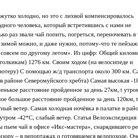
жутко холодно, но это с лихвой компенсировалось
дного человека, который встретившись с нами не
о раз звали чай попить, погреться, переночевать в 
 зимой можно, и даже нужно, потому-что те пейзаж
 совсем по другому летом». Из цифр: Общий килом
толкикам) 1276 км. Своим ходом (на велосипеде и
ютеру) С помощью ж/д транспорта около 300 км. С
в районе Северомуйского хребта) Самая высокая -1
енькое расстояние пройденное за день 27км, t утро
мое большое расстояние пройденное за день 120км, t
ный ветер. Самая холодная ночёвка в палатке в рай
утром -42*С, слабый ветер. Статья Велоэкспедиция
пьем чай в офисе «Икс-мастера», снарядившего ре
изору – в репортажах о готовящемся велопоходе. Оч