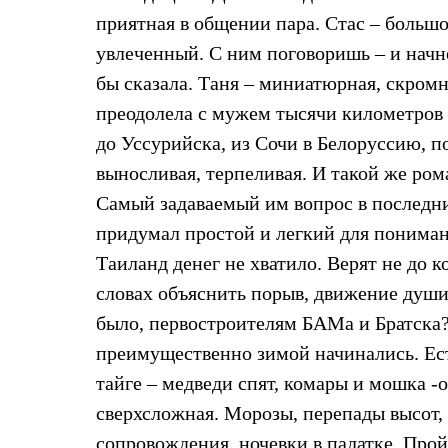
Брюки
Лёгкая одежда
приятная в общении пара. Стас – больш
Рубашки
увлеченный. С ним поговоришь – и начн
Футболки
Толстовки
бы сказала. Таня – миниатюрная, скромн
Брюки
преодолела с мужем тысячи километров –
Термобелье
Теплое термобелье
до Уссурийска, из Сочи в Белоруссию, п
Среднее термобелье
выносливая, терпеливая. И такой же ром
Легкое термобелье
Флисовая одежда
Самый задаваемый им вопрос в последни
Куртки
Брюки
придумал простой и легкий для понимани
Детская одежда
Таиланд денег не хватило. Верят не до ко
Утепленная пухом
Комбинезоны
словах объяснить порыв, движение души,
Куртки
было, первостроителям БАМа и Братска?
Брюки
Утепленная синтетикой
преимущественно зимой начинались. Ес
Комбинезоны
тайге – медведи спят, комары и мошка 
Куртки
Брюки
сверхсложная. Морозы, перепады высот
Лёгкая одежда
Футболки
сопровождения, ночевки в палатке. Прой