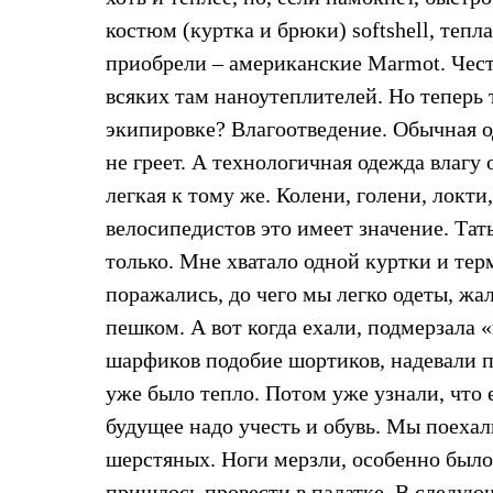
Комбинированные
костюм (куртка и брюки) softshell, тепл
С синтетическим утеплителем
приобрели – американские Marmot. Чест
Аксессуары для спальников
Сумки и баулы
всяких там наноутеплителей. Но теперь т
Баулы
Кошельки
экипировке? Влагоотведение. Обычная о
Сумки
не греет. А технологичная одежда влагу 
Гермомешки
Полезные аксессуары
легкая к тому же. Колени, голени, локт
Книги
велосипедистов это имеет значение. Тать
Еда
Коврики
только. Мне хватало одной куртки и терм
Обувь
Женская обувь
поражались, до чего мы легко одеты, ж
Сапоги
пешком. А вот когда ехали, подмерзала 
Ботинки
Мужская обувь
шарфиков подобие шортиков, надевали п
Ботинки
уже было тепло. Потом уже узнали, что 
Кроссовки
Сапоги
будущее надо учесть и обувь. Мы поехал
Гамаши и бахилы
шерстяных. Ноги мерзли, особенно было
Гамаши
Бахилы
пришлось провести в палатке. В следу