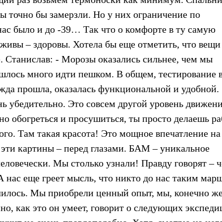
ы точно бы замерзли. Но у них ограничение по
нас было и до -39… Так что о комфорте в ту самую
 живы – здоровы. Хотела бы еще отметить, что вещи
. Станислав: - Морозы оказались сильнее, чем мы
шлось много идти пешком. В общем, тестирование 
жда прошла, оказалась функциональной и удобной.
нь убедительно. Это совсем другой уровень движен
но обогреться и просушиться, ты просто делаешь ра
ого. Там такая красота! Это мощное впечатление на
 эти картины – перед глазами. БАМ – уникальное
еловечески. Мы столько узнали! Правду говорят – 
 А нас еще греет мысль, что никто до нас таким ма
училось. Мы приобрели ценный опыт, мы, конечно же
о, как это он умеет, говорит о следующих экспеди