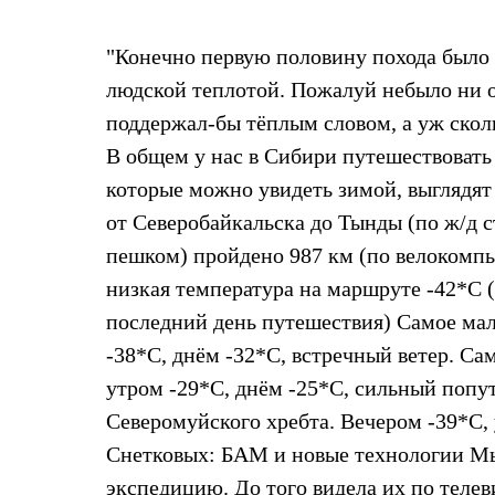
Жилеты
Термобелье
"Конечно первую половину похода было 
Теплое термобелье
Среднее термобелье
людской теплотой. Пожалуй небыло ни о
Легкое термобелье
Лёгкая одежда
поддержал-бы тёплым словом, а уж скольк
Футболки
В общем у нас в Сибири путешествовать
Рубашки
Толстовки
которые можно увидеть зимой, выглядят
Брюки
от Северобайкальска до Тынды (по ж/д с
Шорты
Женская одежда
пешком) пройдено 987 км (по велокомпь
Утепленная пухом
низкая температура на маршруте -42*С (
Куртки
Брюки
последний день путешествия) Самое мал
Жилеты
Утепленная синтетикой
-38*С, днём -32*С, встречный ветер. Са
Куртки
утром -29*С, днём -25*С, сильный попут
Брюки
Штормовая одежда
Северомуйского хребта. Вечером -39*С, 
Куртки
Снетковых: БАМ и новые технологии Мы 
Софтшелл одежда
Куртки
экспедицию. До того видела их по телев