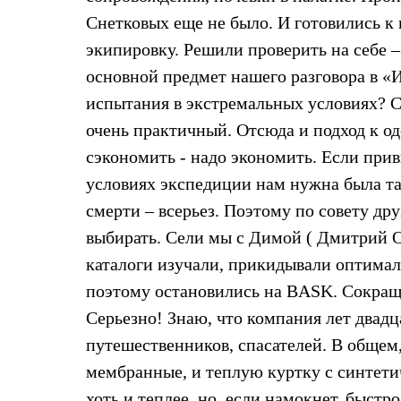
Толстовки
Снетковых еще не было. И готовились к
Брюки
Софтшелл одежда
экипировку. Решили проверить на себе – 
Куртки
основной предмет нашего разговора в «И
Флисовая одежда
Куртки
испытания в экстремальных условиях? Ст
Брюки
Жилеты
очень практичный. Отсюда и подход к о
Комбинезоны
сэкономить - надо экономить. Если прив
Термобелье
Комплект термобелья
условиях экспедиции нам нужна была так
Снаряжение
смерти – всерьез. Поэтому по совету др
Палатки и тенты
Палатки
выбирать. Сели мы с Димой ( Дмитрий Ос
Тенты
каталоги изучали, прикидывали оптимал
Аксессуары для палаток
Рюкзаки
поэтому остановились на BASK. Сокраще
Экспедиционные
Легкоходные
Серьезно! Знаю, что компания лет двадц
Альпинистские
путешественников, спасателей. В общем, 
Городские
Аксессуары для рюкзаков
мембранные, и теплую куртку с синтетич
Спальные мешки
хоть и теплее, но, если намокнет, быст
Пуховые