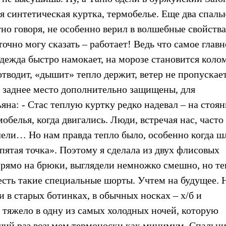
ая синтетическая куртка, термобелье. Еще два спаль
но говоря, не особенно верил в волшебные свойства
очно могу сказать – работает! Ведь что самое главн
дежда быстро намокает, на морозе становится коло
отводит, «дышит» тепло держит, ветер не пропускае
и, заднее место дополнительно защищены, для
яна: - Стас теплую куртку редко надевал – на стоя
обелья, когда двигались. Люди, встречая нас, часто
алели… Но нам правда тепло было, особенно когда ш
«пятая точка». Поэтому я сделала из двух флисовых
рямо на брюки, выглядели немножко смешно, но те
есть такие специальные шорты. Учтем на будущее. 
и в старых ботинках, в обычных носках – х/б и
 тяжело в одну из самых холодных ночей, которую
ющий раз возьмем термоноски как минимум. Спальн