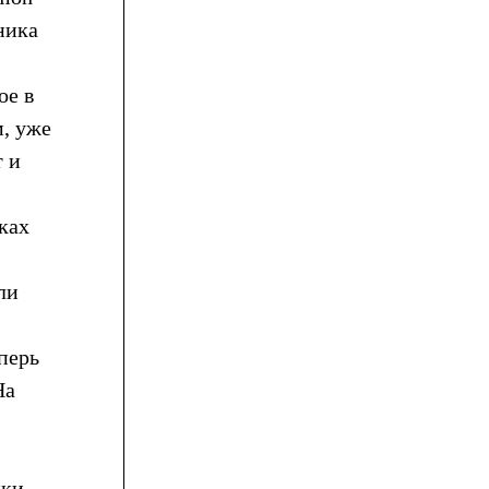
ника
ое в
м, уже
т и
нках
ли
перь
На
ики