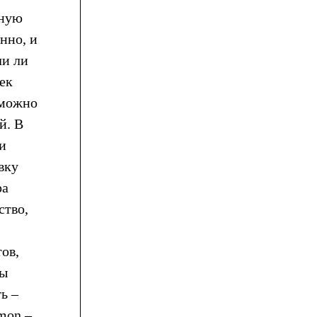
чную
нно, и
ли ли
ек
 можно
й. В
и
вку
ра
ство,
ов,
ны
ь –
mon –