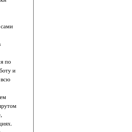
 сами
в
ия по
боту и
 всю
чем
ршрутом
,
циях.