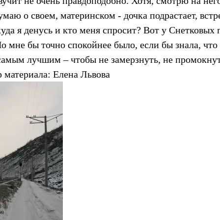
звучит не очень правдоподобно. Хотя, смотрю на него
умаю о своем, материнском - дочка подрастает, встр
уда я денусь и кто меня спросит? Вот у Снетковых 
 мне бы точно спокойнее было, если бы знала, что
самым лучшим – чтобы не замерзнуть, не промокнут
р материала: Елена Львова