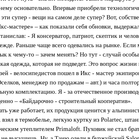
 нему основательно. Впервые приобрели технологи
эти супер - вещи на самом деле супер? Вот, собстве
кс-мастере» – как показали себя обновки, выдержа
анислав: - Я консерватор, патриот, скептик и челов
дежде. Раньше чаще всего одевались на рынке. Если
ык к чему-то – зачем менять? Но тут - случай особы
ая одежда, которая не подведет. Это вопрос жизни 
узей - велосипедистов пошел в Икс - мастер экипиро
елков, менеджер по продажам – авт.) и часа полто
ьную комплектацию. Я - за отечественное производ
нно – «Байдарочно - строительный кооператив».
ать уже работает, их продукция ценится у альпинист
взял я термобелье, легкую куртку из Polartec, шта
еским утеплителем Primaloft. Пуховик не стал брат
ро не высушишь. Ну, а Таню одели в буржуйский Salo