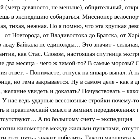
ой (метр девяносто, не меньше), общительный, откр
ешь в экспедицию собираться. Миссионер велоспорт
ая, тихая, нежная. Но я помню, что эта хрупкая дев
 от Новгорода, от Владивостока до Братска, от Ха
о льду Байкала не единожды… Это значит - сильная
антик, как Стас. Словом, настоящая спутница экстр
е два месяца - чего ж зимой-то? В самые морозы? 
я ответ: - Понимаете, отпуск на январь выпал. А н
нца, но тема закрывается. Ну в самом деле - как в д
 желание увидеть и доказать? Почувствовать – как
 У нас ведь ударные всесоюзные стройки почему-то
ть и практический смысл в зимних передвижениях 
-отсутствуют… А по большому счету – экспедиция
, сотни километров между жилыми пунктами, отсут
ти этот путь - значит победить. Такого маршрута у