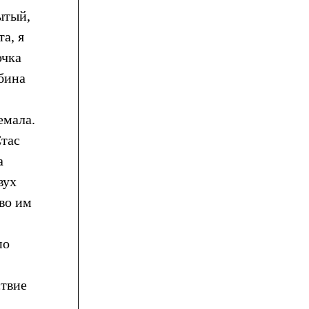
ытый,
а, я
очка
рбина
,
емала.
Стас
а
вух
ово им
по
ствие