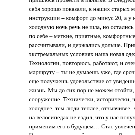
Тапочки и чуни
Тапочки
себя хорошо показали, в наших старых м
Чуни
инструкции – комфорт до минус 20, а у 
Уход за обувью
Аксессуары
холодную ночь речь не шла, но остались
Головные уборы
по себе – мягкие, приятные, комфортные
Шапки
Балаклавы и маски
рассчитывали, и держались дольше. При
Кепки и бейсболки
экстремальных условиях наша новая оде
Повязки
Шарфы
Технологии, повторюсь, работают, и оче
Панамы
Перчатки и рукавицы
маршруту – ты не думаешь уже, где сроч
Перчатки
еще получаешь удовольствие от увиденн
Рукавицы
Носки
жизнь. Мы до сих пор не можем отойти,
Полезные аксессуары
сооружение. Технически, исторически, ч
Брелки
Ремни
холоднее, тем люди теплее, отзывчивее.
Шевроны
Опушки
на велосипедах не ездил, что у нас пол
Термоковрики
применим его в будущем… Стас увлеченн
Уход за одеждой
В Арктику