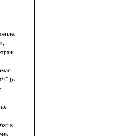
тепле.
и,
етраж
амая
8*С (в
м
оне
бят в
ень