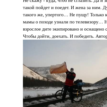
Не скажу - куда, чтоб не сглазить. Да и 
Коллекции
такой пойдет и поедет. И жена за ним. Д
PEAK
ЗА ПОЛЯРНЫМ КРУГОМ
такого же, упертого… Не пущу! Только к
TREK
мамы о походе узнали по телевизору… Но
BASK kids
CITY
взрослое дите экипировано и оснащено 
BASK juno
ИДЁМ В ПОХОД
Чтобы дойти, доехать. И победить. Авто
Дневник капитана
Каталог дилеров
Компания
Баск сегодня
История
Отцы основатели
Производство
Баск в вашем городе
Контроль качества
Технологии
Команда Баск
Сотрудничество
Дилерам
Стать дилером
Корпоративным клиентам