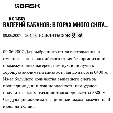
Каталог
К СПИСКУ
Интернет-магазин
ВАЛЕРИЙ БАБАНОВ: В ГОРАХ МНОГО СНЕГА...
Мужская одежда
Утепленная пухом
Куртки
09.06.2007
564
0
ПОДЕЛИТЬСЯ
Брюки
Жилеты
Комбинезоны
09.06.2007 Для выбранного стиля восхождения, а
Утепленная синтетикой
Куртки
именно: лёгкого альпийского стиля без организации
Брюки
промежуточных лагерей, нам нужно получить
Штормовая одежда
Куртки
хорошую акклиматизацию хотя бы до высоты 6400 м.
Брюки
Из-за большого количества выпавшего снега за
Софтшелл одежда
прошедшие дни и лавиноопасности нам удалось
Куртки
Брюки
получить акклиматизацию только до высоты 5500 м.
Флисовая одежда
Следующий акклиматизационный выход намечен на 8
Куртки
Брюки
июня на 2-3 дня.
Жилеты