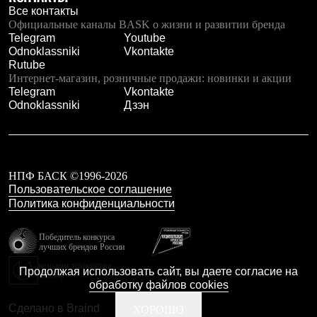
Рубашки
Все контакты
Футболки
Официальные каналы BASK о жизни и развитии бренда
Толстовки
Telegram
Youtube
Брюки
Odnoklassniki
Vkontakte
Термобелье
Rutube
Теплое термобелье
Интернет-магазин, розничные продажи: новинки и акции
Среднее термобелье
Telegram
Vkontakte
Легкое термобелье
Odnoklassniki
Дзэн
Флисовая одежда
Куртки
Брюки
Детская одежда
Утепленная пухом
НПФ БАСК ©1996-2026
Комбинезоны
Пользовательское соглашение
Куртки
Политика конфиденциальности
Брюки
Утепленная синтетикой
Победитель конкурса
Комбинезоны
лучших брендов России
Куртки
Брюки
резидент технопарка
Продолжая использовать сайт, вы даете согласие на
Калибр
Лёгкая одежда
обработку файлов cookies
Футболки
Толстовки
Сделано в Braind
ХОРОШО