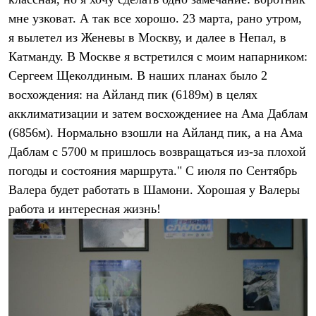
Термобелье
мне узковат. А так все хорошо. 23 марта, рано утром,
Теплое термобелье
Среднее термобелье
я вылетел из Женевы в Москву, и далее в Непал, в
Легкое термобелье
Катманду. В Москве я встретился с моим напарником:
Лёгкая одежда
Футболки
Сергеем Щеколдиным. В наших планах было 2
Рубашки
восхождения: на Айланд пик (6189м) в целях
Толстовки
Брюки
акклиматизации и затем восхождениее на Ама Даблам
Шорты
(6856м). Нормально взошли на Айланд пик, а на Ама
Женская одежда
Даблам с 5700 м пришлось возвращаться из-за плохой
Утепленная пухом
Куртки
погоды и состояния маршрута." С июля по Сентябрь
Брюки
Валера будет работать в Шамони. Хорошая у Валеры
Жилеты
Утепленная синтетикой
работа и интересная жизнь!
Куртки
Брюки
Штормовая одежда
Куртки
Софтшелл одежда
Куртки
Брюки
Лёгкая одежда