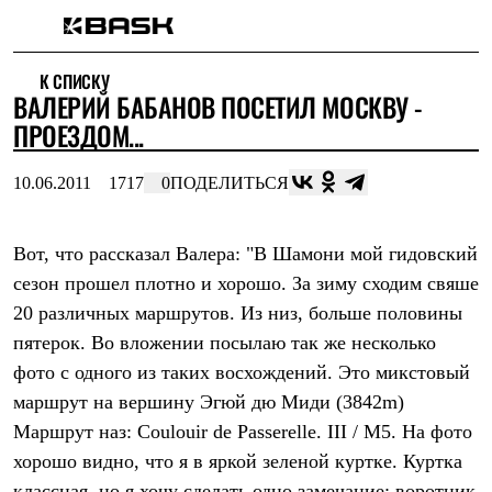
Каталог
К СПИСКУ
Интернет-магазин
ВАЛЕРИЙ БАБАНОВ ПОСЕТИЛ МОСКВУ -
Мужская одежда
Утепленная пухом
ПРОЕЗДОМ...
Куртки
Брюки
10.06.2011
1717
0
ПОДЕЛИТЬСЯ
Жилеты
Комбинезоны
Утепленная синтетикой
Куртки
Вот, что рассказал Валера: "В Шамони мой гидовский
Брюки
сезон прошел плотно и хорошо. За зиму сходим свяше
Штормовая одежда
20 различных маршрутов. Из низ, больше половины
Куртки
Брюки
пятерок. Во вложении посылаю так же несколько
Софтшелл одежда
фото с одного из таких восхождений. Это микстовый
Куртки
Брюки
маршрут на вершину Эгюй дю Миди (3842m)
Флисовая одежда
Маршрут наз: Coulouir de Passerelle. III / M5. На фото
Куртки
Брюки
хорошо видно, что я в яркой зеленой куртке. Куртка
Жилеты
классная, но я хочу сделать одно замечание: воротник