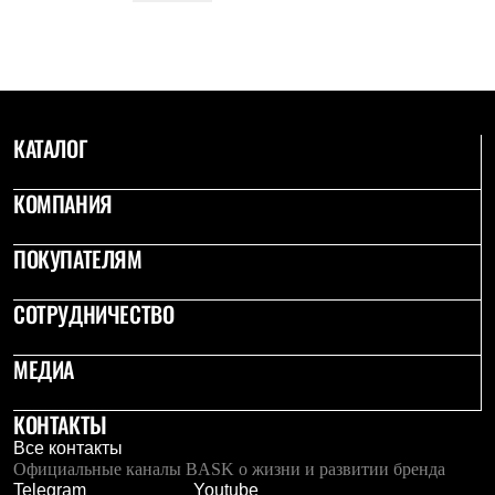
Брюки
Софтшелл одежда
Куртки
Флисовая одежда
Куртки
Брюки
Жилеты
КАТАЛОГ
Комбинезоны
Термобелье
Комплект термобелья
КОМПАНИЯ
Снаряжение
Палатки и тенты
ПОКУПАТЕЛЯМ
Палатки
Тенты
Аксессуары для палаток
СОТРУДНИЧЕСТВО
Рюкзаки
Экспедиционные
Легкоходные
МЕДИА
Альпинистские
Городские
КОНТАКТЫ
Аксессуары для рюкзаков
Спальные мешки
Все контакты
Пуховые
Официальные каналы BASK о жизни и развитии бренда
Комбинированные
Telegram
Youtube