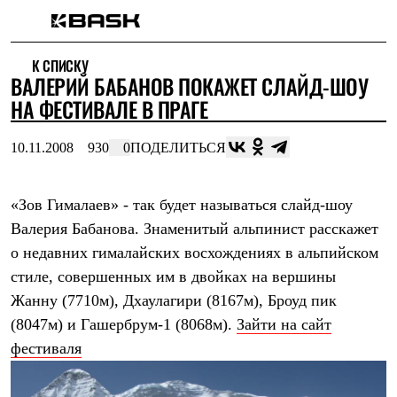
Каталог
К СПИСКУ
Интернет-магазин
ВАЛЕРИЙ БАБАНОВ ПОКАЖЕТ СЛАЙД-ШОУ
Мужская одежда
Утепленная пухом
НА ФЕСТИВАЛЕ В ПРАГЕ
Куртки
Брюки
10.11.2008
930
0
ПОДЕЛИТЬСЯ
Жилеты
Комбинезоны
Утепленная синтетикой
Куртки
«Зов Гималаев» - так будет называться слайд-шоу
Брюки
Валерия Бабанова. Знаменитый альпинист расскажет
Штормовая одежда
о недавних гималайских восхождениях в альпийском
Куртки
Брюки
стиле, совершенных им в двойках на вершины
Софтшелл одежда
Жанну (7710м), Дхаулагири (8167м), Броуд пик
Куртки
Брюки
(8047м) и Гашербрум-1 (8068м).
Зайти на сайт
Флисовая одежда
фестиваля
Куртки
Брюки
Жилеты