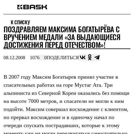
Каталог
К СПИСКУ
Интернет-магазин
ПОЗДРАВЛЯЕМ МАКСИМА БОГАТЫРЁВА С
Мужская одежда
Утепленная пухом
ВРУЧЕНИЕМ МЕДАЛИ «ЗА ВЫДАЮЩИЕСЯ
Куртки
ДОСТИЖЕНИЯ ПЕРЕД ОТЕЧЕСТВОМ»!
Брюки
Жилеты
Комбинезоны
08.12.2008
1076
0
ПОДЕЛИТЬСЯ
Утепленная синтетикой
Куртки
Брюки
В 2007 году Максим Богатырев принял участие в
Штормовая одежда
спасательных работах на горе Мустаг Ата. Три
Куртки
Брюки
альпиниста из Северной Кореи оказались без помощи
Софтшелл одежда
на высоте 7000 метров, и спасатели не могли к ним
Куртки
Брюки
подойти. Максим совершал восхождение с клиентом,
Флисовая одежда
но прервал восхождение и в одиночку начал по
Куртки
Брюки
очереди спускать пострадавших, которые к этому
Жилеты
моменту уже не могли передвигаться самостоятельно,