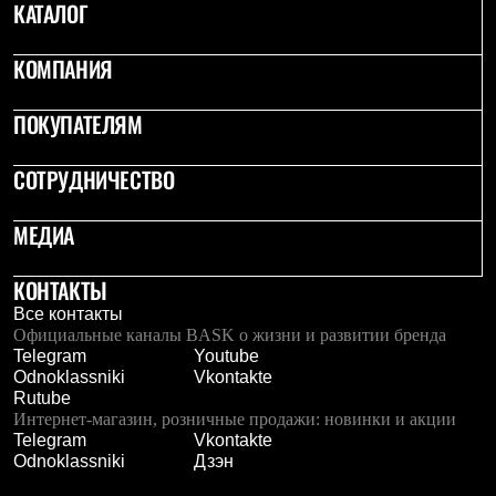
КАТАЛОГ
Рубашки
Футболки
Толстовки
КОМПАНИЯ
Брюки
Термобелье
ПОКУПАТЕЛЯМ
Теплое термобелье
Среднее термобелье
Легкое термобелье
СОТРУДНИЧЕСТВО
Флисовая одежда
Куртки
Брюки
МЕДИА
Детская одежда
Утепленная пухом
КОНТАКТЫ
Комбинезоны
Куртки
Все контакты
Брюки
Официальные каналы BASK о жизни и развитии бренда
Утепленная синтетикой
Telegram
Youtube
Комбинезоны
Odnoklassniki
Vkontakte
Куртки
Rutube
Брюки
Интернет-магазин, розничные продажи: новинки и акции
Лёгкая одежда
Telegram
Vkontakte
Футболки
Odnoklassniki
Дзэн
Толстовки