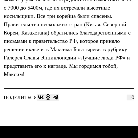
Термобелье
с 7000 до 5400м, где их встречали высотные
Теплое термобелье
Среднее термобелье
носильщики. Все три корейца были спасены.
Легкое термобелье
Правительства нескольких стран (Китая, Северной
Лёгкая одежда
Футболки
Кореи, Казахстана) обратились благодарственными с
Рубашки
письмами к правительство РФ, которое приняло
Толстовки
решение включить Максима Богатыревы в рубрику
Брюки
Шорты
Галерея Славы Энциклопедии «Лучшие люди РФ» и
Женская одежда
представить его к награде. Мы гордимся тобой,
Утепленная пухом
Куртки
Максим!
Брюки
Жилеты
Утепленная синтетикой
Куртки
ПОДЕЛИТЬСЯ
0
Брюки
Штормовая одежда
Куртки
Софтшелл одежда
Куртки
Брюки
Лёгкая одежда