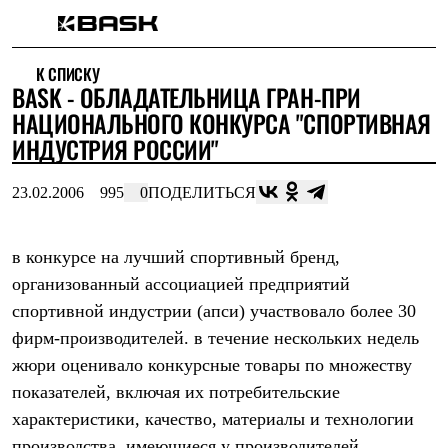
Каталог
К СПИСКУ
Интернет-магазин
BASK - ОБЛАДАТЕЛЬНИЦА ГРАН-ПРИ
Мужская одежда
Утепленная пухом
НАЦИОНАЛЬНОГО КОНКУРСА "СПОРТИВНАЯ
Куртки
ИНДУСТРИЯ РОССИИ"
Брюки
Жилеты
Комбинезоны
23.02.2006
995
0
ПОДЕЛИТЬСЯ
Утепленная синтетикой
Куртки
Брюки
в конкурсе на лучший спортивный бренд,
Штормовая одежда
организованный асcоциацией предприятий
Куртки
Брюки
спортивной индустрии (апси) участвовало более 30
Софтшелл одежда
фирм-производителей. в течение нескольких недель
Куртки
Брюки
жюри оценивало конкурсные товары по множеству
Флисовая одежда
показателей, включая их потребительские
Куртки
Брюки
характеристики, качество, материалы и технологии
Жилеты
производства, имеющиеся у производителей