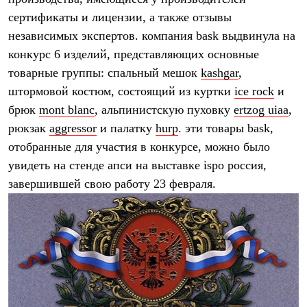
Термобелье
сертификаты и лицензии, а также отзывы
Теплое термобелье
Среднее термобелье
независимых экспертов. компания bask выдвинула на
Легкое термобелье
конкурс 6 изделий, представляющих основные
Лёгкая одежда
Футболки
товарные группы: спальный мешок
kashgar
,
Рубашки
штормовой костюм, состоящий из куртки
ice rock
и
Толстовки
брюк
mont blanc
, альпинистскую пуховку
ertzog uiaa
,
Брюки
Шорты
рюкзак
aggressor
и палатку
hurp
. эти товары bask,
Женская одежда
отобранные для участия в конкурсе, можно было
Утепленная пухом
Куртки
увидеть на стенде апси на выставке ispo россия,
Брюки
завершившей свою работу 23 февраля.
Жилеты
Утепленная синтетикой
Куртки
Брюки
Штормовая одежда
Куртки
Софтшелл одежда
Куртки
Брюки
Лёгкая одежда