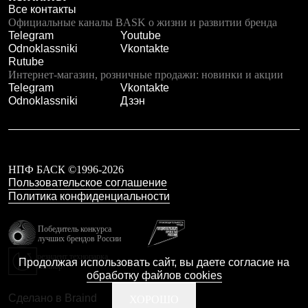
С синтетическим утеплителем
Все контакты
Аксессуары для спальников
Официальные каналы BASK о жизни и развитии бренда
Сумки и баулы
Telegram
Youtube
Баулы
Odnoklassniki
Vkontakte
Кошельки
Rutube
Сумки
Интернет-магазин, розничные продажи: новинки и акции
Гермомешки
Telegram
Vkontakte
Полезные аксессуары
Odnoklassniki
Дзэн
Книги
Еда
Коврики
Обувь
Женская обувь
НПФ БАСК ©1996-2026
Сапоги
Пользовательское соглашение
Ботинки
Политика конфиденциальности
Мужская обувь
Ботинки
Победитель конкурса
Кроссовки
лучших брендов России
Сапоги
Гамаши и бахилы
резидент технопарка
Продолжая использовать сайт, вы даете согласие на
Калибр
Гамаши
обработку файлов cookies
Бахилы
Тапочки и чуни
Сделано в Braind
ХОРОШО