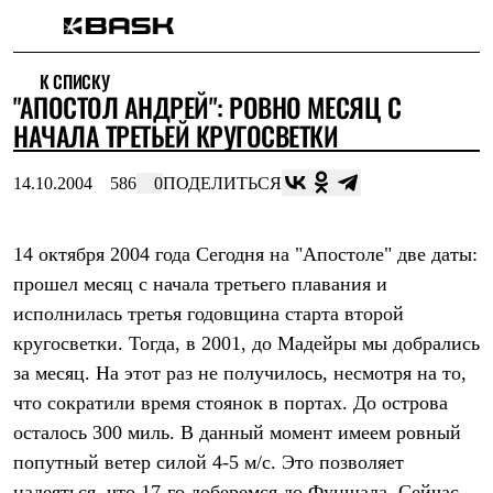
Каталог
К СПИСКУ
Интернет-магазин
"АПОСТОЛ АНДРЕЙ": РОВНО МЕСЯЦ С
Мужская одежда
Утепленная пухом
НАЧАЛА ТРЕТЬЕЙ КРУГОСВЕТКИ
Куртки
Брюки
14.10.2004
586
0
ПОДЕЛИТЬСЯ
Жилеты
Комбинезоны
Утепленная синтетикой
Куртки
14 октября 2004 года Сегодня на "Апостоле" две даты:
Брюки
прошел месяц с начала третьего плавания и
Штормовая одежда
исполнилась третья годовщина старта второй
Куртки
Брюки
кругосветки. Тогда, в 2001, до Мадейры мы добрались
Софтшелл одежда
за месяц. На этот раз не получилось, несмотря на то,
Куртки
Брюки
что сократили время стоянок в портах. До острова
Флисовая одежда
осталось 300 миль. В данный момент имеем ровный
Куртки
Брюки
попутный ветер силой 4-5 м/с. Это позволяет
Жилеты
надеяться, что 17-го доберемся до Фуншала. Сейчас