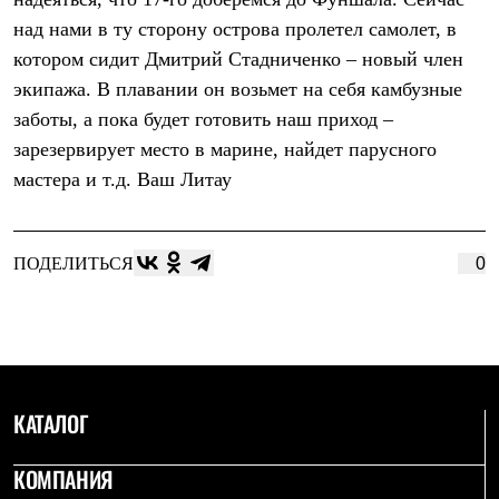
Термобелье
над нами в ту сторону острова пролетел самолет, в
Теплое термобелье
Среднее термобелье
котором сидит Дмитрий Стадниченко – новый член
Легкое термобелье
экипажа. В плавании он возьмет на себя камбузные
Лёгкая одежда
Футболки
заботы, а пока будет готовить наш приход –
Рубашки
зарезервирует место в марине, найдет парусного
Толстовки
Брюки
мастера и т.д. Ваш Литау
Шорты
Женская одежда
Утепленная пухом
Куртки
ПОДЕЛИТЬСЯ
0
Брюки
Жилеты
Утепленная синтетикой
Куртки
Брюки
Штормовая одежда
Куртки
КАТАЛОГ
Софтшелл одежда
Куртки
КОМПАНИЯ
Брюки
Лёгкая одежда