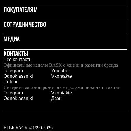
Рубашки
ПОКУПАТЕЛЯМ
Футболки
Толстовки
Брюки
СОТРУДНИЧЕСТВО
Термобелье
Теплое термобелье
МЕДИА
Среднее термобелье
Легкое термобелье
Флисовая одежда
КОНТАКТЫ
Куртки
Все контакты
Брюки
Официальные каналы BASK о жизни и развитии бренда
Детская одежда
Telegram
Youtube
Утепленная пухом
Odnoklassniki
Vkontakte
Комбинезоны
Rutube
Куртки
Интернет-магазин, розничные продажи: новинки и акции
Брюки
Telegram
Vkontakte
Утепленная синтетикой
Odnoklassniki
Дзэн
Комбинезоны
Куртки
Брюки
Лёгкая одежда
Футболки
Толстовки
НПФ БАСК ©1996-2026