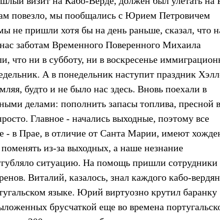
шлый визит на Кабо-Верде, должен был улетать на 
ь. Нам повезло, мы пообщались с Юрием Петровичем
мы не пришли хотя бы на день раньше, сказал, что 
 нас заботам Временного Поверенного Михаила
и, что ни в субботу, ни в воскресенье иммиграцио
недельник. А в понедельник наступит праздник Хэлл
ляя, будто и не было нас здесь. Вновь поехали в
ными делами: пополнить запасы топлива, пресной 
просто. Главное - начались выходные, поэтому все
ое - в Прае, в отличие от Санта Марии, имеют хожде
 поменять из-за выходных, а наше незнание
сугубляло ситуацию. На помощь пришли сотрудники
енов. Виталий, казалось, знал каждого кабо-вердян
ртугальском языке. Юрий виртуозно крутил баранку
выложенных брусчаткой еще во времена португальск