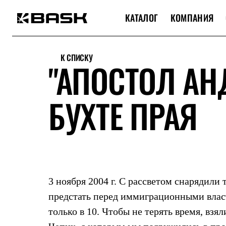
КАТАЛОГ
КОМПАНИЯ
Каталог
Интернет-магазин
К СПИСКУ
Мужская одежда
"АПОСТОЛ АН
Утепленная пухом
Куртки
Брюки
БУХТЕ ПРАЯ
Жилеты
Комбинезоны
Утепленная синтетикой
Куртки
Брюки
Штормовая одежда
Куртки
Брюки
Софтшелл одежда
3 ноября 2004 г. С рассветом снарядили 
Куртки
Брюки
предстать перед иммиграционными влас
Флисовая одежда
только в 10. Чтобы не терять время, вз
Куртки
Брюки