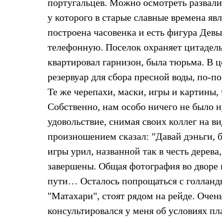
португальцев. Можно осмотреть развали
Толстовки
Брюки
у которого в старые славные времена яв
Софтшелл одежда
построена часовенка и есть фигура Дев
Куртки
Флисовая одежда
телефонную. Поселок охраняет цитадель
Куртки
квартировал гарнизон, была тюрьма. В 
Брюки
Жилеты
резервуар для сбора пресной воды, по-п
Комбинезоны
Термобелье
Те же черепахи, маски, игры и картины, 
Комплект термобелья
Собственно, нам особо ничего не было н
Снаряжение
Палатки и тенты
удовольствие, снимая своих коллег на в
Палатки
произношением сказал: "Давай дэньги, б
Тенты
Аксессуары для палаток
игры урил, названной так в честь дерев
Рюкзаки
Экспедиционные
завершены. Общая фотография во дворе 
Легкоходные
пути… Осталось попрощаться с голландц
Альпинистские
Городские
"Матахари", стоят рядом на рейде. Оче
Аксессуары для рюкзаков
консультировался у меня об условиях п
Спальные мешки
Пуховые