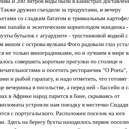
плива и 200 литров воды были в канистрах доставлен
. Также дружно съездили за продуктами, и вечеру
акетами со сладким бататом и тривиальным картофе
ми папайи и экзотическим корнеплодом мандиока - 
луэты бутылок с агуардэнте - тростниковой водкой с
м вином с острова-вулкана Фого радовали глаз уста
тся не только виноградниками, но и лучшим в мире к
алось совершить короткие прогулки по столице и
ечательностями и посетить ресторанчик "O Poeta",
ми и рыбой гарапагу, и надо отметить, что готовят 
 вечеринка в посольстве, а перед ней - бассейн и с
вах в Африке народ парится в бане, скрываясь от
ипломаты устроили нам поездку в местечко Сидади
дится с португальского. Расположен поселок на юге
аи. Здесь на берегу бухты находилось первое поселе