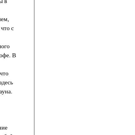
ы в
лем,
что с
лого
офе. В
 что
здесь
ауна.
ние