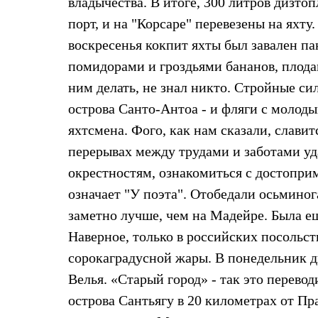
владычества. В итоге, 300 литров дизто
Брюки
Лёгкая одежда
порт, и на "Корсаре" перевезены на яхту
Рубашки
Футболки
воскресенья кокпит яхты был завален п
Толстовки
помидорами и гроздьями бананов, плода
Брюки
Термобелье
ним делать, не знал никто. Стройные си
Теплое термобелье
острова Санто-Антоа - и фляги с молоды
Среднее термобелье
Легкое термобелье
яхтсмена. Фого, как нам сказали, слави
Флисовая одежда
Куртки
перерывах между трудами и заботами уд
Брюки
окрестностям, ознакомиться с достоприм
Детская одежда
Утепленная пухом
означает "У поэта". Отобедали осьминога
Комбинезоны
заметно лучше, чем на Мадейре. Была еще
Куртки
Брюки
Наверное, только в российских посольст
Утепленная синтетикой
сорокаградусной жары. В понедельник д
Комбинезоны
Куртки
Велья. «Старый город» - так это перево
Брюки
Лёгкая одежда
острова Сантьягу в 20 километрах от Пр
Футболки