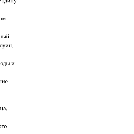
Родину
нам
нный
оуин,
воды и
ние
ца,
ого