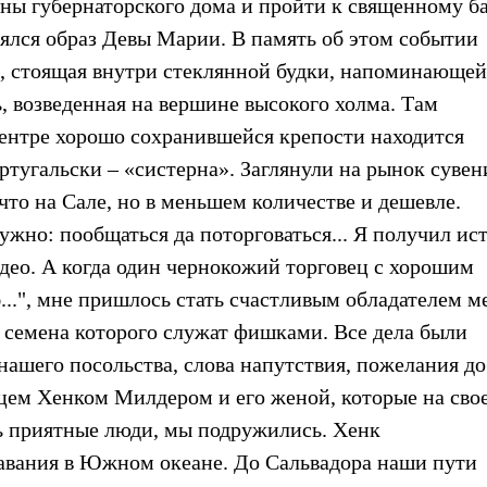
ны губернаторского дома и пройти к священному ба
лялся образ Девы Марии. В память об этом событии
ы, стоящая внутри стеклянной будки, напоминающей
, возведенная на вершине высокого холма. Там
центре хорошо сохранившейся крепости находится
ортугальски – «систерна». Заглянули на рынок сувен
что на Сале, но в меньшем количестве и дешевле.
ужно: пообщаться да поторговаться... Я получил ис
идео. А когда один чернокожий торговец с хорошим
...", мне пришлось стать счастливым обладателем м
а, семена которого служат фишками. Все дела были
нашего посольства, слова напутствия, пожелания д
ем Хенком Милдером и его женой, которые на свое
нь приятные люди, мы подружились. Хенк
лавания в Южном океане. До Сальвадора наши пути