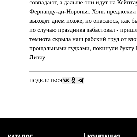
совпадают, а дальше они идут на Кейпта
Комбинированные
Фернанду-ди-Норонья. Хэнк предложил о
С синтетическим утеплителем
Аксессуары для спальников
выходят днем позже, но опасаюсь, как б
Сумки и баулы
Баулы
по случаю праздника забастовал - приш
Кошельки
темнота скрыла наш рабский труд от взо
Сумки
Гермомешки
прощальными гудками, покинули бухту Пр
Полезные аксессуары
Литау
Книги
Еда
Коврики
Обувь
ПОДЕЛИТЬСЯ
Женская обувь
Сапоги
Ботинки
Мужская обувь
Ботинки
Кроссовки
Сапоги
Гамаши и бахилы
Гамаши
Бахилы