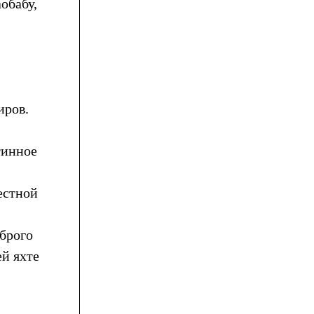
обабу,
иров.
тинное
естной
оброго
й яхте