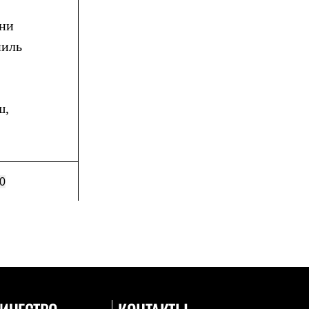
Они
пиль
ш,
0