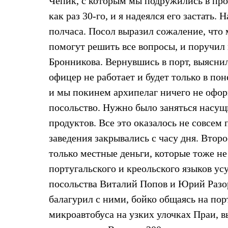
Чепик, с которым мы подружились в про
Жилеты
как раз 30-го, и я надеялся его застат
Термобелье
Теплое термобелье
полчаса. Посол выразил сожаление, что 
Среднее термобелье
Легкое термобелье
помогут решить все вопросы, и поручил
Лёгкая одежда
Бронникова. Вернувшись в порт, выяснил
Футболки
Рубашки
офицер не работает и будет только в по
Толстовки
и мы покинем архипелаг ничего не оформ
Брюки
Шорты
посольство. Нужно было заняться насущ
Женская одежда
продуктов. Все это оказалось не совсем 
Утепленная пухом
Куртки
заведения закрывались с часу дня. Втор
Брюки
Жилеты
только местные деньги, которые тоже не
Утепленная синтетикой
португальского и креольского языков у
Куртки
Брюки
посольства Виталий Попов и Юрий Разор
Штормовая одежда
балагурил с ними, бойко общаясь на по
Куртки
Софтшелл одежда
микроавтобуса на узких улочках Праи, 
Куртки