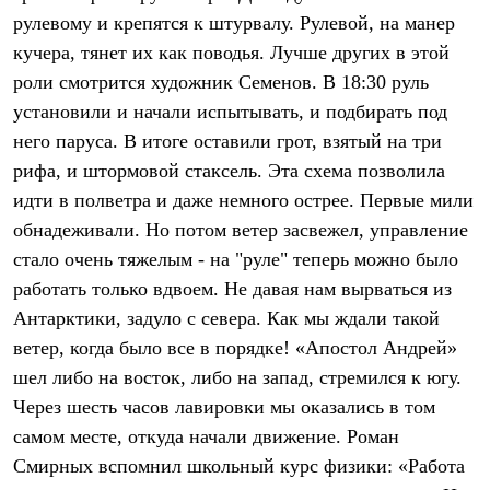
Брюки
рулевому и крепятся к штурвалу. Рулевой, на манер
Софтшелл одежда
Куртки
кучера, тянет их как поводья. Лучше других в этой
Флисовая одежда
роли смотрится художник Семенов. В 18:30 руль
Куртки
Брюки
установили и начали испытывать, и подбирать под
Жилеты
него паруса. В итоге оставили грот, взятый на три
Комбинезоны
рифа, и штормовой стаксель. Эта схема позволила
Термобелье
Комплект термобелья
идти в полветра и даже немного острее. Первые мили
Снаряжение
обнадеживали. Но потом ветер засвежел, управление
Палатки и тенты
Палатки
стало очень тяжелым - на "руле" теперь можно было
Тенты
работать только вдвоем. Не давая нам вырваться из
Аксессуары для палаток
Рюкзаки
Антарктики, задуло с севера. Как мы ждали такой
Экспедиционные
ветер, когда было все в порядке! «Апостол Андрей»
Легкоходные
шел либо на восток, либо на запад, стремился к югу.
Альпинистские
Городские
Через шесть часов лавировки мы оказались в том
Аксессуары для рюкзаков
самом месте, откуда начали движение. Роман
Спальные мешки
Пуховые
Смирных вспомнил школьный курс физики: «Работа
Комбинированные