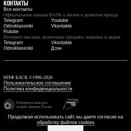
КОНТАКТЫ
PEAK
ЗА ПОЛЯРНЫМ КРУГОМ
Все контакты
TREK
Официальные каналы BASK о жизни и развитии бренда
BASK kids
Telegram
Youtube
CITY
Odnoklassniki
Vkontakte
BASK juno
Rutube
ИДЁМ В ПОХОД
Интернет-магазин, розничные продажи: новинки и акции
Дневник капитана
Telegram
Vkontakte
Каталог дилеров
Odnoklassniki
Дзэн
Компания
Баск сегодня
История
Отцы основатели
Производство
НПФ БАСК ©1996-2026
Баск в вашем городе
Пользовательское соглашение
Контроль качества
Политика конфиденциальности
Технологии
Команда Баск
Сотрудничество
Победитель конкурса
лучших брендов России
Дилерам
Стать дилером
резидент технопарка
Продолжая использовать сайт, вы даете согласие на
Калибр
Корпоративным клиентам
обработку файлов cookies
Услуги
Медиа