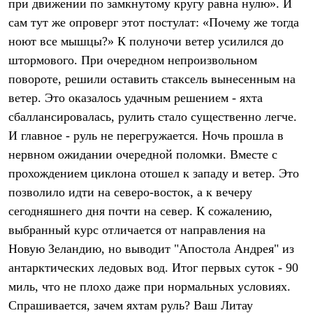
при движении по замкнутому кругу равна нулю». И
С синтетическим утеплителем
сам тут же опроверг этот постулат: «Почему же тогда
Аксессуары для спальников
Сумки и баулы
ноют все мышцы?» К полуночи ветер усилился до
Баулы
штормового. При очередном непроизвольном
Кошельки
Сумки
повороте, решили оставить стаксель вынесенным на
Гермомешки
ветер. Это оказалось удачным решением - яхта
Полезные аксессуары
Книги
сбаллансировалась, рулить стало существенно легче.
Еда
И главное - руль не перегружается. Ночь прошла в
Коврики
нервном ожидании очередной поломки. Вместе с
Обувь
Женская обувь
прохождением циклона отошел к западу и ветер. Это
Сапоги
позволило идти на северо-восток, а к вечеру
Ботинки
Мужская обувь
сегодняшнего дня почти на север. К сожалению,
Ботинки
выбранный курс отличается от направления на
Кроссовки
Сапоги
Новую Зеландию, но выводит "Апостола Андрея" из
Гамаши и бахилы
антарктических ледовых вод. Итог первых суток - 90
Гамаши
миль, что не плохо даже при нормальных условиях.
Бахилы
Тапочки и чуни
Спрашивается, зачем яхтам руль? Ваш Литау