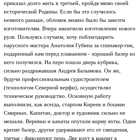
приказал долго жить в третьей, пройдя мимо своей
Рубашки
Футболки
исторической Родины. Если бы это случилось
Толстовки
немного раньше, обломок можно было бы завезти
Брюки
изготовителям. Вчера закончили изготовление нового
Термобелье
Теплое термобелье
руля. Пользуясь случаем, хочу поблагодарить
Среднее термобелье
парусного мастера Анатолия Губина за спинакер-гик,
Легкое термобелье
Флисовая одежда
подаренный нам перед плаванием - хороший балер из
Куртки
него получился. На перо пошла дверь кубрика,
Брюки
Детская одежда
сильно раздражавшая Андрея Балымова. Он же,
Утепленная пухом
будучи профессиональным судостроителем
Комбинезоны
(технологом Северной верфи), осуществлял
Куртки
Брюки
техническое руководство. Основную работу
Утепленная синтетикой
выполнили, как всегда, старпом Киреев и боцман
Комбинезоны
Куртки
Смирных. Капитан, доктор и художник сильно не
Брюки
мешали. Веревки и канаты опутали корму яхты. Одни
Лёгкая одежда
крепят балер, другие удерживают его от смещения,
Футболки
Толстовки
третьи - фиксируют перо. Две идут в кокпит к