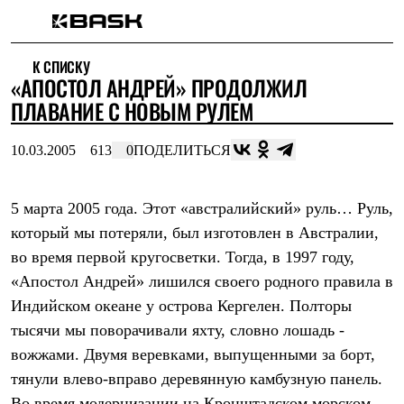
Каталог
К СПИСКУ
Интернет-магазин
«АПОСТОЛ АНДРЕЙ» ПРОДОЛЖИЛ
Мужская одежда
Утепленная пухом
ПЛАВАНИЕ С НОВЫМ РУЛЕМ
Куртки
Брюки
10.03.2005
613
0
ПОДЕЛИТЬСЯ
Жилеты
Комбинезоны
Утепленная синтетикой
Куртки
5 марта 2005 года. Этот «австралийский» руль… Руль,
Брюки
который мы потеряли, был изготовлен в Австралии,
Штормовая одежда
во время первой кругосветки. Тогда, в 1997 году,
Куртки
Брюки
«Апостол Андрей» лишился своего родного правила в
Софтшелл одежда
Индийском океане у острова Кергелен. Полторы
Куртки
Брюки
тысячи мы поворачивали яхту, словно лошадь -
Флисовая одежда
вожжами. Двумя веревками, выпущенными за борт,
Куртки
Брюки
тянули влево-вправо деревянную камбузную панель.
Жилеты
Во время модернизации на Кронштадском морском