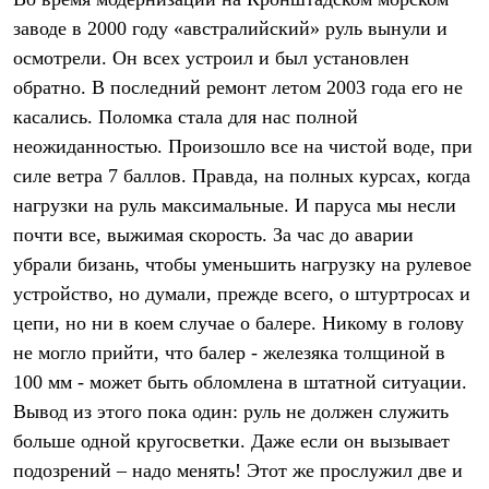
Термобелье
заводе в 2000 году «австралийский» руль вынули и
Теплое термобелье
Среднее термобелье
осмотрели. Он всех устроил и был установлен
Легкое термобелье
обратно. В последний ремонт летом 2003 года его не
Лёгкая одежда
Футболки
касались. Поломка стала для нас полной
Рубашки
неожиданностью. Произошло все на чистой воде, при
Толстовки
Брюки
силе ветра 7 баллов. Правда, на полных курсах, когда
Шорты
нагрузки на руль максимальные. И паруса мы несли
Женская одежда
почти все, выжимая скорость. За час до аварии
Утепленная пухом
Куртки
убрали бизань, чтобы уменьшить нагрузку на рулевое
Брюки
устройство, но думали, прежде всего, о штуртросах и
Жилеты
Утепленная синтетикой
цепи, но ни в коем случае о балере. Никому в голову
Куртки
не могло прийти, что балер - железяка толщиной в
Брюки
100 мм - может быть обломлена в штатной ситуации.
Штормовая одежда
Куртки
Вывод из этого пока один: руль не должен служить
Софтшелл одежда
больше одной кругосветки. Даже если он вызывает
Куртки
Брюки
подозрений – надо менять! Этот же прослужил две и
Лёгкая одежда