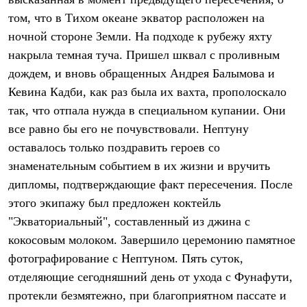
Термобелье
том, что в Тихом океане экватор расположен на
Теплое термобелье
Среднее термобелье
ночной стороне Земли. На подходе к рубежу яхту
Легкое термобелье
накрыла темная туча. Пришел шквал с проливным
Лёгкая одежда
Футболки
дождем, и вновь обращенных Андрея Балымова и
Рубашки
Кевина Кадби, как раз была их вахта, прополоскало
Толстовки
Брюки
так, что отпала нужда в специальном купании. Они
Шорты
все равно бы его не почувствовали. Нептуну
Женская одежда
оставалось только поздравить героев со
Утепленная пухом
Куртки
знаменательным событием в их жизни и вручить
Брюки
дипломы, подтверждающие факт пересечения. После
Жилеты
Утепленная синтетикой
этого экипажу был предложен коктейль
Куртки
"Экваториальный", составленный из джина с
Брюки
кокосовым молоком. Завершило церемонию памятное
Штормовая одежда
Куртки
фотографирование с Нептуном. Пять суток,
Софтшелл одежда
отделяющие сегодняшний день от ухода с Фунафути,
Куртки
Брюки
протекли безмятежно, при благоприятном пассате и
Лёгкая одежда