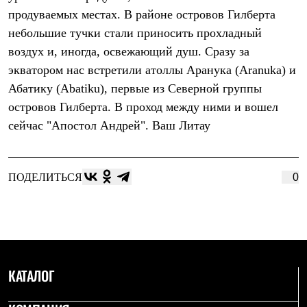
Брюки
продуваемых местах. В районе островов Гилберта
Софтшелл одежда
Куртки
небольшие тучки стали приносить прохладный
Флисовая одежда
воздух и, иногда, освежающий душ. Сразу за
Куртки
Брюки
экватором нас встретили атоллы Аранука (Aranuka) и
Жилеты
Абатику (Abatiku), первые из Северной группы
Комбинезоны
островов Гилберта. В проход между ними и вошел
Термобелье
Комплект термобелья
сейчас "Апостол Андрей". Ваш Литау
Снаряжение
Палатки и тенты
Палатки
Тенты
ПОДЕЛИТЬСЯ
0
Аксессуары для палаток
Рюкзаки
Экспедиционные
Легкоходные
Альпинистские
Городские
Аксессуары для рюкзаков
КАТАЛОГ
Спальные мешки
Пуховые
Комбинированные