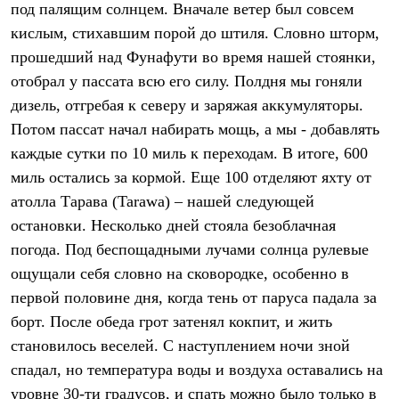
под палящим солнцем. Вначале ветер был совсем
Рубашки
Футболки
кислым, стихавшим порой до штиля. Словно шторм,
Толстовки
прошедший над Фунафути во время нашей стоянки,
Брюки
отобрал у пассата всю его силу. Полдня мы гоняли
Термобелье
Теплое термобелье
дизель, отгребая к северу и заряжая аккумуляторы.
Среднее термобелье
Потом пассат начал набирать мощь, а мы - добавлять
Легкое термобелье
Флисовая одежда
каждые сутки по 10 миль к переходам. В итоге, 600
Куртки
миль остались за кормой. Еще 100 отделяют яхту от
Брюки
Детская одежда
атолла Тарава (Tarawa) – нашей следующей
Утепленная пухом
остановки. Несколько дней стояла безоблачная
Комбинезоны
погода. Под беспощадными лучами солнца рулевые
Куртки
Брюки
ощущали себя словно на сковородке, особенно в
Утепленная синтетикой
первой половине дня, когда тень от паруса падала за
Комбинезоны
Куртки
борт. После обеда грот затенял кокпит, и жить
Брюки
становилось веселей. С наступлением ночи зной
Лёгкая одежда
спадал, но температура воды и воздуха оставались на
Футболки
Толстовки
уровне 30-ти градусов, и спать можно было только в