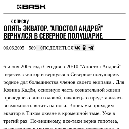
Каталог
К СПИСКУ
Интернет-магазин
ОПЯТЬ ЭКВАТОР. "АПОСТОЛ АНДРЕЙ"
Мужская одежда
Утепленная пухом
ВЕРНУЛСЯ В СЕВЕРНОЕ ПОЛУШАРИЕ.
Куртки
Брюки
06.06.2005
589
0
ПОДЕЛИТЬСЯ
Жилеты
Комбинезоны
Утепленная синтетикой
Куртки
6 июня 2005 года Сегодня в 20:10 "Апостол Андрей"
Брюки
пересек экватор и вернулся в Северное полушарие.
Штормовая одежда
родное для большинства членов своего экипажа . Для
Куртки
Брюки
Кэвина Кадби, основную часть сознательной жизни
Софтшелл одежда
проведшего вниз головой, наконец-то представилась
Куртки
Брюки
возможность встать на ноги. Вновь мы проходим
Флисовая одежда
экватор в Тихом океане в кромешной тьме. Уже в
Куртки
Брюки
третий раз! По-видимому, все-таки верна гипотеза,
Жилеты
высказанная в момент предыдущего пересечения, о