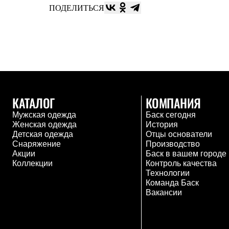
ПОДЕЛИТЬСЯ
Комбинированные
С синтетическим утеплителем
Аксессуары для спальников
Сумки и баулы
Баулы
Кошельки
Сумки
Гермомешки
Полезные аксессуары
Книги
КАТАЛОГ
КОМПАНИЯ
Еда
Мужская одежда
Баск сегодня
Коврики
Женская одежда
История
Обувь
Детская одежда
Отцы основатели
Женская обувь
Снаряжение
Производство
Сапоги
Акции
Баск в вашем городе
Ботинки
Коллекции
Контроль качества
Мужская обувь
Технологии
Ботинки
Команда Баск
Кроссовки
Вакансии
Сапоги
Гамаши и бахилы
Гамаши
Бахилы