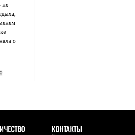
» не
тдыха,
еменем
тке
нала о
0
ИЧЕСТВО
КОНТАКТЫ