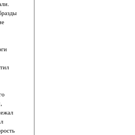
али.
 бразды
ие
оги
етил
го
,
лежал
ал
орость