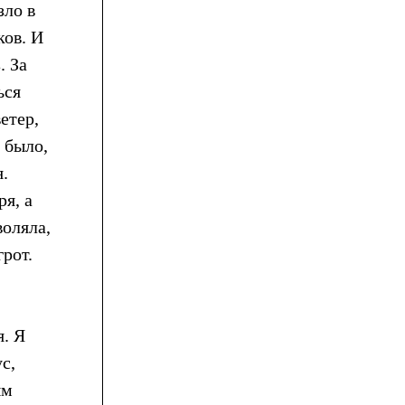
зло в
ков. И
. За
ься
етер,
 было,
я.
ря, а
воляла,
рот.
я. Я
с,
ым