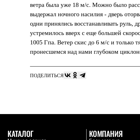
Толстовки
ветра была уже 18 м/с. Можно было расс
Брюки
выдержал ночного насилия - дверь оторв
Софтшелл одежда
Куртки
одни принялись восстанавливать руль, д
Флисовая одежда
устремилось вверх с еще большей скорос
Куртки
Брюки
1005 Гпа. Ветер скис до 6 м/с и только 
Жилеты
Комбинезоны
пронесшемся над нами глубоком циклон
Термобелье
Комплект термобелья
Снаряжение
Палатки и тенты
ПОДЕЛИТЬСЯ
Палатки
Тенты
Аксессуары для палаток
Рюкзаки
Экспедиционные
Легкоходные
Альпинистские
Городские
Аксессуары для рюкзаков
КАТАЛОГ
КОМПАНИЯ
Спальные мешки
Пуховые