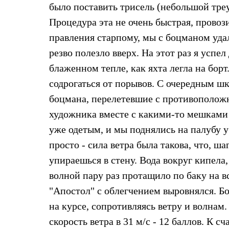
Брюки
было поставить трисель (небольшой треу
Лёгкая одежда
Рубашки
Процедура эта не очень быстрая, провози
Футболки
правления старпому, мы с боцманом удал
Толстовки
Брюки
резво полезло вверх. На этот раз я успе
Термобелье
блаженном тепле, как яхта легла на борт.
Теплое термобелье
Среднее термобелье
содрогаться от порывов. С очередным шк
Легкое термобелье
боцмана, перелетевшие с противоположн
Флисовая одежда
Куртки
художника вместе с какими-то мешками 
Брюки
Детская одежда
уже одетым, и мы поднялись на палубу у
Утепленная пухом
просто - сила ветра была такова, что, ш
Комбинезоны
Куртки
упираешься в стену. Вода вокруг кипела,
Брюки
волной пару раз протащило по баку на 
Утепленная синтетикой
Комбинезоны
"Апостол" с облегчением выровнялся. Б
Куртки
Брюки
на курсе, сопротивляясь ветру и волнам.
Лёгкая одежда
скорость ветра в 31 м/с - 12 баллов. К с
Футболки