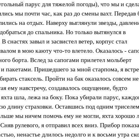
гольный парус для тяжелой погоды), что мы и сдел
лись мы почти час, как раз до смены вахт. Передав
ились на отдых. Наверху выглянули звезды, давлен
л добраться до спальника. Но только вытянулся в
 В снастях завыл и засвистел ветер, корпус стал
валом в мою каюту что-то влетело. Оказалось - сап
ого борта. Вслед за сапогами прилетел мольберт
и пакетами. Пришедшего за мной старпома, я встр
бирать стаксель. Пройти на бак оказалось совсем не
агая ему навстречу, создавалось ощущение, будто
 яхта шла, лежа на боку. Пока убирали парус, каждо
всю длину страховки. Оставшись под одним триселем
ольше мы ничем помочь ему не могли, яхта хорошо 
 Сняв рулевого, я отправил всех вниз. Прибор показ
частью, ненастье длилось недолго и к восьми утра ск