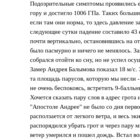
Подозрительные симптомы проявились ещ
Жилеты
Термобелье
гору и достигло 1006 ГПа. Таких больши
Теплое термобелье
если там они норма, то здесь давление з
Среднее термобелье
Легкое термобелье
следующие сутки падение составило 43 
Лёгкая одежда
Футболки
почти вертикально, остановившись на о
Рубашки
было пасмурно и ничего не менялось. За
Толстовки
Брюки
собрался отойти ко сну, но не успел осу
Шорты
Замер Андрея Балымова показал 18 м/с. Э
Женская одежда
Утепленная пухом
та площадь парусов, которую мы несли -
Куртки
Брюки
не очень беспокоясь, встретить 9-балль
Жилеты
Хочется сказать пару слов в адрес грота 
Утепленная синтетикой
Куртки
"Апостоле Андрее" не было со дня перво
Брюки
расползается от легкого ветра, и весь эк
Штормовая одежда
Куртки
распорядился убрать грот и через пару 
Софтшелл одежда
ветер умерился и пошел дождь. Встал во
Куртки