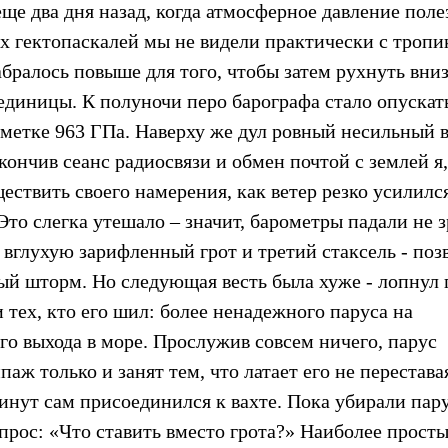
е два дня назад, когда атмосферное давление поле
х гектопаскалей мы не видели практически с тропи
абралось повыше для того, чтобы затем рухнуть вниз
единицы. К полуночи перо барографа стало опускат
тметке 963 ГПа. Наверху же дул ровный несильный в
кончив сеанс радиосвязи и обмен почтой с землей я,
ществить своего намерения, как ветер резко усилилс
то слегка утешало – значит, барометры падали не з
 вглухую зарифленный грот и третий стаксель - поз
ный шторм. Но следующая весть была хуже - лопнул г
и тех, кто его шил: более ненадежного паруса на
го выхода в море. Прослужив совсем ничего, парус
ипаж только и занят тем, что латает его не перестава
минут сам присоединился к вахте. Пока убирали пару
прос: «Что ставить вместо грота?» Наиболее прост