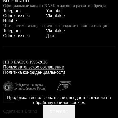
Все контакты
С синтетическим утеплителем
Официальные каналы BASK о жизни и развитии бренда
Аксессуары для спальников
Telegram
Youtube
Сумки и баулы
Odnoklassniki
Vkontakte
Баулы
Rutube
Кошельки
Интернет-магазин, розничные продажи: новинки и акции
Сумки
Telegram
Vkontakte
Гермомешки
Odnoklassniki
Дзэн
Полезные аксессуары
Книги
Еда
Коврики
Обувь
НПФ БАСК ©1996-2026
Женская обувь
Пользовательское соглашение
Сапоги
Политика конфиденциальности
Ботинки
Мужская обувь
Ботинки
Победитель конкурса
Кроссовки
лучших брендов России
Сапоги
резидент технопарка
Продолжая использовать сайт, вы даете согласие на
Гамаши и бахилы
Калибр
обработку файлов cookies
Гамаши
Бахилы
Сделано в Braind
ХОРОШО
Тапочки и чуни