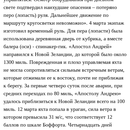
Термобелье
свете подтвердил наихудшие опасения – потеряно
Теплое термобелье
Среднее термобелье
перо (лопасть) руля. Дальнейшее движение по
Легкое термобелье
маршруту кругосветки невозможно». 4 марта экипаж
Лёгкая одежда
Футболки
изготовил временный руль. Для пера (лопасти) была
Рубашки
использована деревянная дверь от кубрика, а вместе
Толстовки
балера (оси) - спинакер-гик. «Апостол Андрей»
Брюки
Шорты
направился к Новой Зеландии, до которой было около
Женская одежда
1300 миль. Поврежденная и плохо управляемая яхта
Утепленная пухом
Куртки
не могла сопротивляться сильным встречным ветрам,
Брюки
которые отжимали ее к востоку, почти не приближая
Жилеты
Утепленная синтетикой
к берегу. За первые четверо суток после аварии, при
Куртки
средних переходах по 80 миль, «Апостолу Андрею»
Брюки
удалось приблизиться к Новой Зеландии всего на 100
Штормовая одежда
Куртки
миль. 12 марта яхта попала в ураган, сила ветра в
Софтшелл одежда
котором превысила 31 м/с, что соответствует 12
Куртки
Брюки
баллов по шкале Боффорта. Четырнадцать дней
Лёгкая одежда