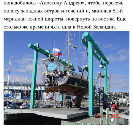
понадобилось «Апостолу Андрею», чтобы пересечь
Рубашки
Футболки
полосу западных ветров и течений и, миновав 51-й
Толстовки
меридиан южной широты, повернуть на восток. Еще
Брюки
столько же времени яхта шла к Новой Зеландии.
Термобелье
Теплое термобелье
Среднее термобелье
Легкое термобелье
Флисовая одежда
Куртки
Брюки
Детская одежда
Утепленная пухом
Комбинезоны
Куртки
Брюки
Утепленная синтетикой
Комбинезоны
Куртки
Брюки
Лёгкая одежда
Футболки
Толстовки