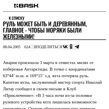
Каталог
К СПИСКУ
Интернет-магазин
РУЛЬ МОЖЕТ БЫТЬ И ДЕРЕВЯННЫМ,
Мужская одежда
Утепленная пухом
ГЛАВНОЕ - ЧТОБЫ МОРЯКИ БЫЛИ
Куртки
ЖЕЛЕЗНЫМИ!
Брюки
Жилеты
Комбинезоны
08.04.2005
624
0
ПОДЕЛИТЬСЯ
Утепленная синтетикой
Куртки
Брюки
Авария произошла 3 марта в семистах милях от
Штормовая одежда
побережья Антарктиды. В точке с координатами
Куртки
Брюки
63°44’ ю.ш. и 169°15’ з.д. яхта потеряла руль.
Софтшелл одежда
Капитан яхты, заслуженный мастер спорта Николай
Куртки
Брюки
Литау сообщил в своем письме в Клуб
Флисовая одежда
«Приключение»: «В 3 часа ночи из-за поломки
Куртки
Брюки
рулевого устройства яхта лишилась возможности
Жилеты
управляться. Осмотр оборудования при дневном