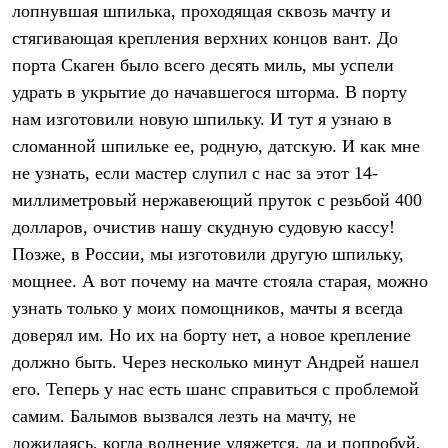
лопнувшая шпилька, проходящая сквозь мачту и
Где купить
стягивающая крепления верхних концов вант. До
порта Скаген было всего десять миль, мы успели
удрать в укрытие до начавшегося шторма. В порту
нам изготовили новую шпильку. И тут я узнаю в
сломанной шпильке ее, родную, датскую. И как мне
не узнать, если мастер слупил с нас за этот 14-
миллиметровый нержавеющий пруток с резьбой 400
долларов, очистив нашу скудную судовую кассу!
Позже, в России, мы изготовили другую шпильку,
мощнее. А вот почему на мачте стояла старая, можно
узнать только у моих помощников, мачты я всегда
доверял им. Но их на борту нет, а новое крепление
должно быть. Через несколько минут Андрей нашел
его. Теперь у нас есть шанс справиться с проблемой
самим. Балымов вызвался лезть на мачту, не
дожидаясь, когда волнение уляжется, да и попробуй,