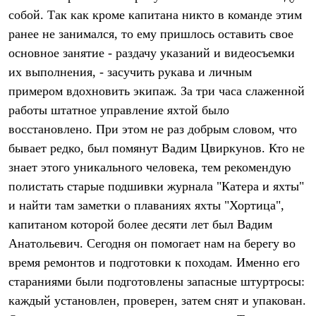
Брюки
собой. Так как кроме капитана никто в команде этим
Софтшелл одежда
Куртки
ранее не занимался, то ему пришлось оставить свое
Флисовая одежда
основное занятие - раздачу указаний и видеосъемки
Куртки
Брюки
их выполнения, - засучить рукава и личным
Жилеты
примером вдохновить экипаж. За три часа слаженной
Комбинезоны
работы штатное управление яхтой было
Термобелье
Комплект термобелья
восстановлено. При этом не раз добрым словом, что
Снаряжение
бывает редко, был помянут Вадим Цвиркунов. Кто не
Палатки и тенты
Палатки
знает этого уникального человека, тем рекомендую
Тенты
полистать старые подшивки журнала "Катера и яхты"
Аксессуары для палаток
Рюкзаки
и найти там заметки о плаваниях яхты "Хортица",
Экспедиционные
капитаном которой более десяти лет был Вадим
Легкоходные
Анатольевич. Сегодня он помогает нам на берегу во
Альпинистские
Городские
время ремонтов и подготовки к походам. Именно его
Аксессуары для рюкзаков
стараниями были подготовлены запасные штуртросы:
Спальные мешки
Пуховые
каждый установлен, проверен, затем снят и упакован.
Комбинированные