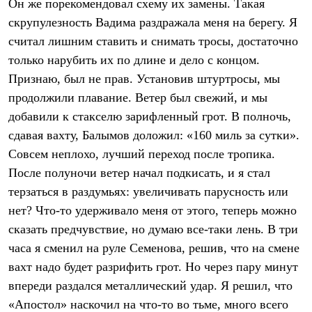
Он же порекомендовал схему их замены. Такая
С синтетическим утеплителем
скрупулезность Вадима раздражала меня на берегу. Я
Аксессуары для спальников
Сумки и баулы
считал лишним ставить и снимать тросы, достаточно
Баулы
только нарубить их по длине и дело с концом.
Кошельки
Сумки
Признаю, был не прав. Установив штуртросы, мы
Гермомешки
продолжили плавание. Ветер был свежий, и мы
Полезные аксессуары
Книги
добавили к стакселю зарифленный грот. В полночь,
Еда
сдавая вахту, Балымов доложил: «160 миль за сутки».
Коврики
Совсем неплохо, лучший переход после тропика.
Обувь
Женская обувь
После полуночи ветер начал подкисать, и я стал
Сапоги
терзаться в раздумьях: увеличивать парусность или
Ботинки
Мужская обувь
нет? Что-то удерживало меня от этого, теперь можно
Ботинки
сказать предчувствие, но думаю все-таки лень. В три
Кроссовки
Сапоги
часа я сменил на руле Семенова, решив, что на смене
Гамаши и бахилы
вахт надо будет разрифить грот. Но через пару минут
Гамаши
впереди раздался металлический удар. Я решил, что
Бахилы
Тапочки и чуни
«Апостол» наскочил на что-то во тьме, много всего