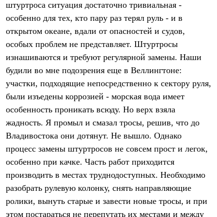
штуртроса ситуация достаточно тривиальная -
Рубашки
Футболки
особенно для тех, кто пару раз терял руль - и в
Толстовки
открытом океане, вдали от опасностей и судов,
Брюки
особых проблем не представляет. Штуртросы
Термобелье
Теплое термобелье
изнашиваются и требуют регулярной замены. Наши
Среднее термобелье
будили во мне подозрения еще в Веллингтоне:
Легкое термобелье
Флисовая одежда
участки, подходящие непосредственно к сектору руля,
Куртки
были изъедены коррозией - морская вода имеет
Брюки
Детская одежда
особенность проникать всюду. Но верх взяла
Утепленная пухом
жадность. Я промыл и смазал тросы, решив, что до
Комбинезоны
Владивостока они дотянут. Не вышло. Однако
Куртки
Брюки
процесс замены штуртросов не совсем прост и легок,
Утепленная синтетикой
особенно при качке. Часть работ приходится
Комбинезоны
Куртки
производить в местах труднодоступных. Необходимо
Брюки
разобрать рулевую колонку, снять направляющие
Лёгкая одежда
ролики, вынуть старые и завести новые тросы, и при
Футболки
Толстовки
этом постараться не перепутать их местами и между