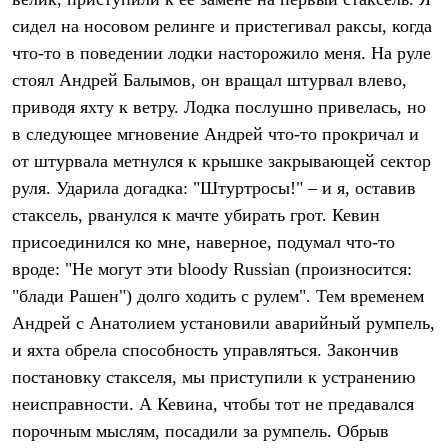
Термобелье
сидел на носовом релинге и пристегивал раксы, когда
Теплое термобелье
Среднее термобелье
что-то в поведении лодки насторожило меня. На руле
Легкое термобелье
стоял Андрей Балымов, он вращал штурвал влево,
Лёгкая одежда
Футболки
приводя яхту к ветру. Лодка послушно привелась, но
Рубашки
в следующее мгновение Андрей что-то прокричал и
Толстовки
Брюки
от штурвала метнулся к крышке закрывающей сектор
Шорты
руля. Ударила догадка: "Штуртросы!" – и я, оставив
Женская одежда
стаксель, рванулся к мачте убирать грот. Кевин
Утепленная пухом
Куртки
присоединился ко мне, наверное, подумал что-то
Брюки
вроде: "Не могут эти bloody Russian (произносится:
Жилеты
Утепленная синтетикой
"блади Рашен") долго ходить с рулем". Тем временем
Куртки
Андрей с Анатолием установили аварийный румпель,
Брюки
и яхта обрела способность управляться. Закончив
Штормовая одежда
Куртки
постановку стакселя, мы приступили к устранению
Софтшелл одежда
неисправности. А Кевина, чтобы тот не предавался
Куртки
Брюки
порочным мыслям, посадили за румпель. Обрыв
Лёгкая одежда