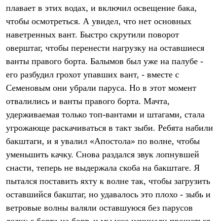
Тапочки
плавает в этих водах, и включил освещение бака,
Чуни
Уход за обувью
чтобы осмотреться. А увидел, что нет основных
Аксессуары
наветренных вант. Быстро скрутили поворот
Головные уборы
оверштаг, чтобы перенести нагрузку на оставшиеся
Шапки
Балаклавы и маски
ванты правого борта. Балымов был уже на палубе -
Кепки и бейсболки
его разбудил грохот упавших вант, - вместе с
Повязки
Шарфы
Семеновым они убрали паруса. Но в этот момент
Панамы
отвалились и ванты правого борта. Мачта,
Перчатки и рукавицы
Перчатки
удерживаемая только топ-вантами и штагами, стала
Рукавицы
угрожающе раскачиваться в такт зыби. Ребята набили
Носки
бакштаги, и я увалил «Апостола» по волне, чтобы
Полезные аксессуары
Брелки
уменьшить качку. Снова раздался звук лопнувшей
Ремни
снасти, теперь не выдержала скоба на бакштаге. Я
Шевроны
Опушки
пытался поставить яхту к волне так, чтобы загрузить
Термоковрики
оставшийся бакштаг, но удавалось это плохо - зыбь и
Уход за одеждой
В Арктику
ветровые волны валяли оставшуюся без парусов
Коллекции