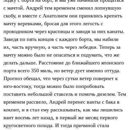
лодку с борта на борт, и мы уже начинали прощаться
PEAK
с мачтой. Андрей тем временем сменил лопнувшую
ЗА ПОЛЯРНЫМ КРУГОМ
TREK
скобу, и вместе с Анатолием они принялись крепить
BASK kids
мачту веревками, бросая для этого легость с
CITY
BASK juno
проводником через краспицы и заводя за них канаты.
ИДЁМ В ПОХОД
Заведя по пять концов с каждого борта, мы набили
Дневник капитана
их, часть вручную, а часть через лебедки. Теперь за
Каталог дилеров
Компания
мачту можно было не опасаться и подумать, что же
Баск сегодня
делать дальше. Расстояние до ближайшего японского
История
Отцы основатели
порта всего 350 миль, но ветер дует именно оттуда.
Производство
Прогноз обещал, что через сутки ветер повернет к
Баск в вашем городе
Контроль качества
юго-востоку, тогда можно было попробовать
Технологии
поставить небольшой стаксель и помочь дизелем. Тем
Команда Баск
временем рассвело, Андрей перенес ванты с бака в
Сотрудничество
Дилерам
кокпит, и я стал ему рассказывать, как мы лишились
Стать дилером
вант восемь лет назад, в первый же месяц первого
Корпоративным клиентам
Услуги
кругосветного похода. И тогда причиной стала
Медиа