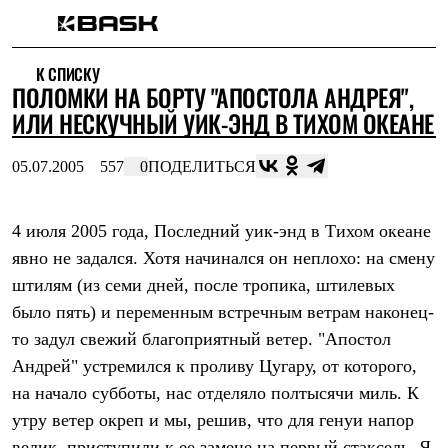
Каталог
К СПИСКУ
Интернет-магазин
ПОЛОМКИ НА БОРТУ "АПОСТОЛА АНДРЕЯ",
Мужская одежда
Утепленная пухом
ИЛИ НЕСКУЧНЫЙ УИК-ЭНД В ТИХОМ ОКЕАНЕ
Куртки
Брюки
05.07.2005
557
0
ПОДЕЛИТЬСЯ
Жилеты
Комбинезоны
Утепленная синтетикой
Куртки
4 июля 2005 года, Последний уик-энд в Тихом океане
Брюки
явно не задался. Хотя начинался он неплохо: на смену
Штормовая одежда
штилям (из семи дней, после тропика, штилевых
Куртки
Брюки
было пять) и переменным встречным ветрам наконец-
Софтшелл одежда
то задул свежий благоприятный ветер. "Апостол
Куртки
Брюки
Андрей" устремился к проливу Цугару, от которого,
Флисовая одежда
на начало субботы, нас отделяло полтысячи миль. К
Куртки
Брюки
утру ветер окреп и мы, решив, что для генуи напор
Жилеты
велик, приступили к ее замене на первый стаксель. Я