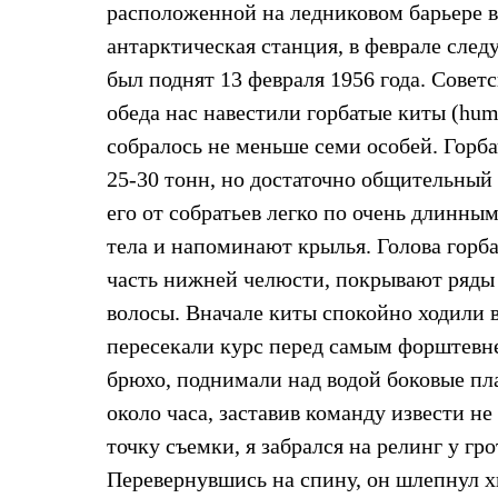
расположенной на ледниковом барьере в
Жилеты
Термобелье
антарктическая станция, в феврале след
Теплое термобелье
был поднят 13 февраля 1956 года. Совет
Среднее термобелье
Легкое термобелье
обеда нас навестили горбатые киты (hum
Лёгкая одежда
Футболки
собралось не меньше семи особей. Горба
Рубашки
25-30 тонн, но достаточно общительный
Толстовки
Брюки
его от собратьев легко по очень длинн
Шорты
тела и напоминают крылья. Голова горб
Женская одежда
Утепленная пухом
часть нижней челюсти, покрывают ряды 
Куртки
Брюки
волосы. Вначале киты спокойно ходили в
Жилеты
пересекали курс перед самым форштевне
Утепленная синтетикой
Куртки
брюхо, поднимали над водой боковые пл
Брюки
около часа, заставив команду извести н
Штормовая одежда
Куртки
точку съемки, я забрался на релинг у г
Софтшелл одежда
Перевернувшись на спину, он шлепнул х
Куртки