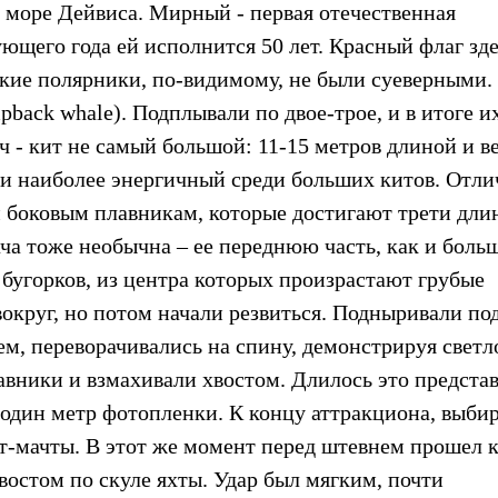
 море Дейвиса. Мирный - первая отечественная
ующего года ей исполнится 50 лет. Красный флаг зд
ские полярники, по-видимому, не были суеверными.
pback whale). Подплывали по двое-трое, и в итоге и
ч - кит не самый большой: 11-15 метров длиной и в
 и наиболее энергичный среди больших китов. Отли
ым боковым плавникам, которые достигают трети дли
ача тоже необычна – ее переднюю часть, как и бол
бугорков, из центра которых произрастают грубые
округ, но потом начали резвиться. Подныривали под
м, переворачивались на спину, демонстрируя светл
авники и взмахивали хвостом. Длилось это предста
е один метр фотопленки. К концу аттракциона, выби
рот-мачты. В этот же момент перед штевнем прошел к
востом по скуле яхты. Удар был мягким, почти