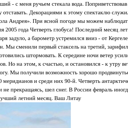
ий - с меня ручьем стекала вода. Поприветствовав
у отставать. Декорациями к этому спектаклю служи
ола Андрея». При ясной погоде мы можем наблюдат
ля 2005 года Четверть глобуса! Последний месяц лет
аря задуло, а барометр устремился вниз - от Кергеле
н. Мы сменили первый стаксель на третий, зарифил
отовились штормовать. К середине ночи ветер усил
ов. Но на этом, к счастью, и остановился - к утру ве
к югу. Мы получили возможность хорошо продвинуть
10 меридианов и среди них 90-й. Четверть антарктич
и не прекращаясь, шел снег. В России февраль иногд
 лучший летний месяц. Ваш Литау