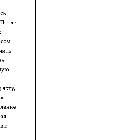
есь
 После
х
есом
чить
ны
ьшую
 яхту,
ое
вление
рая
ит.