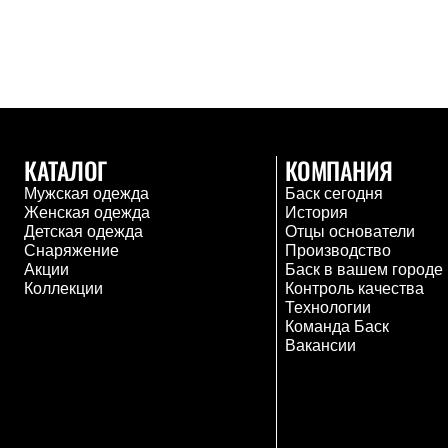
Комбинированные
С синтетическим утеплителем
Аксессуары для спальников
Сумки и баулы
Баулы
Кошельки
Сумки
Гермомешки
КАТАЛОГ
КОМПАНИЯ
Полезные аксессуары
Книги
Мужская одежда
Баск сегодня
Еда
Женская одежда
История
Коврики
Детская одежда
Отцы основатели
Обувь
Снаряжение
Производство
Женская обувь
Акции
Баск в вашем городе
Сапоги
Коллекции
Контроль качества
Ботинки
Технологии
Мужская обувь
Команда Баск
Ботинки
Вакансии
Кроссовки
Сапоги
Гамаши и бахилы
Гамаши
Бахилы