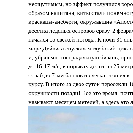
Брюки
неощутимым, но эффект получился хорош
Лёгкая одежда
Рубашки
образом капитана, киты стали понемног
Футболки
красавцы-айсберги, окружавшие «Апост
Толстовки
Брюки
десятка ледяных островов сразу. 2 февра
Термобелье
начался со свежей погоды. К ночи 31 янв
Теплое термобелье
Среднее термобелье
море Дейвиса спускался глубокий цикло
Легкое термобелье
и, убрав многострадальную бизань, приг
Флисовая одежда
Куртки
до 16-17 м/с, в порывах достигая 25 метр
Брюки
Детская одежда
ослаб до 7-ми баллов и слегка отошел 
Утепленная пухом
курсу. В итоге за двое суток пересекли 
Комбинезоны
Куртки
окружности позади! Все это время, почт
Брюки
называют месяцем метелей, а здесь это
Утепленная синтетикой
Комбинезоны
Куртки
Брюки
Лёгкая одежда
Футболки