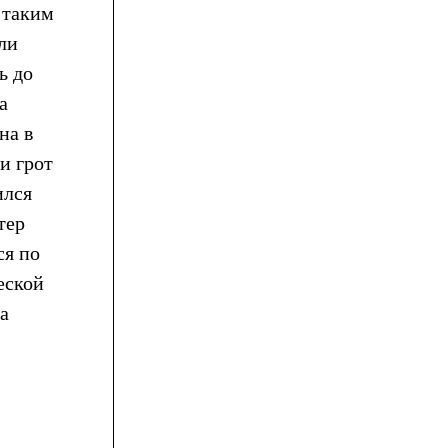
 таким
ли
ь до
а
на в
и грот
ился
тер
ся по
еской
а