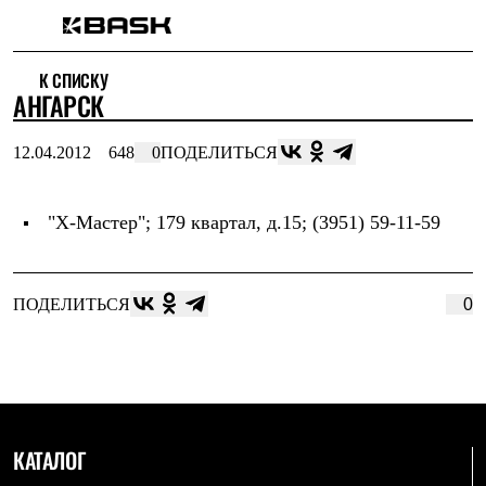
Каталог
К СПИСКУ
Интернет-магазин
АНГАРСК
Мужская одежда
Утепленная пухом
Куртки
12.04.2012
648
0
ПОДЕЛИТЬСЯ
Брюки
Жилеты
Комбинезоны
"Х-Мастер"
; 179 квартал, д.15; (3951) 59-11-59
Утепленная синтетикой
Куртки
Брюки
Штормовая одежда
ПОДЕЛИТЬСЯ
0
Куртки
Брюки
Софтшелл одежда
Куртки
Брюки
Флисовая одежда
Куртки
Брюки
КАТАЛОГ
Жилеты