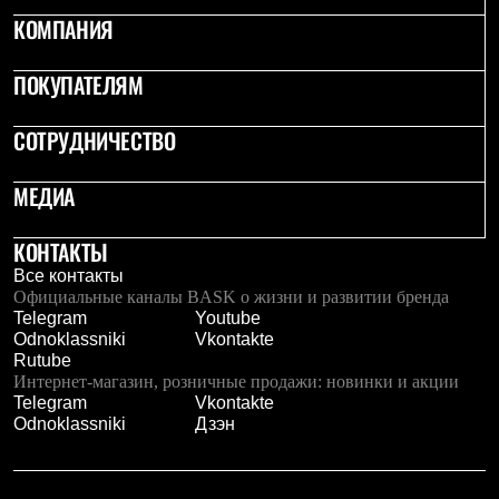
Термобелье
КОМПАНИЯ
Теплое термобелье
Среднее термобелье
Легкое термобелье
ПОКУПАТЕЛЯМ
Лёгкая одежда
Футболки
СОТРУДНИЧЕСТВО
Рубашки
Толстовки
Брюки
МЕДИА
Шорты
Женская одежда
Утепленная пухом
КОНТАКТЫ
Куртки
Все контакты
Брюки
Официальные каналы BASK о жизни и развитии бренда
Жилеты
Telegram
Youtube
Утепленная синтетикой
Odnoklassniki
Vkontakte
Куртки
Rutube
Брюки
Интернет-магазин, розничные продажи: новинки и акции
Штормовая одежда
Telegram
Vkontakte
Куртки
Odnoklassniki
Дзэн
Софтшелл одежда
Куртки
Брюки
Лёгкая одежда