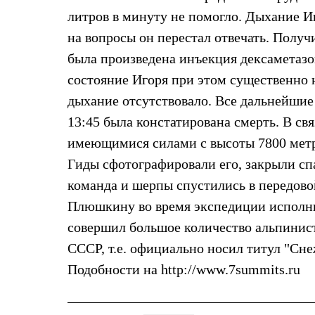
Брюки
Лёгкая одежда
литров в минуту не помогло. Дыхание И
Рубашки
на вопросы он перестал отвечать. Получ
Футболки
Толстовки
была произведена инъекция дексаметазо
Брюки
состояние Игоря при этом существенно 
Термобелье
Теплое термобелье
дыхание отсутствовало. Все дальнейши
Среднее термобелье
13:45 была констатирована смерть. В с
Легкое термобелье
Флисовая одежда
имеющимися силами с высоты 7800 метро
Куртки
Брюки
Гиды сфотографировали его, закрыли сп
Детская одежда
команда и шерпы спустились в передово
Утепленная пухом
Комбинезоны
Плюшкину во время экспедиции исполни
Куртки
совершил большое количество альпинист
Брюки
Утепленная синтетикой
СССР, т.е. официально носил титул "Сне
Комбинезоны
Подобности на http://www.7summits.ru
Куртки
Брюки
Лёгкая одежда
Футболки