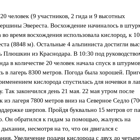
20 человек (9 участников, 2 гида и 9 высотных
ершины Эвереста. Восхождение начиналось в шту
а во время восхождения использовала кислород, к 1
ста (8848 м). Остальные 4 альпиниста достигли вы
рь Плюшкин из Краснодара. В 10:30 под руководство
нда в количестве 20 человек начала спуск в штурмо
сь в лагерь 8300 метров. Погода была хорошей. При
 применением кислорода спустилась для ночевки в ла
. Так закончился день 21 мая. 22 мая утром после
ск из лагеря 7800 метров вниз на Северное Седло (7
оддержке шерпов. Пройдя буквально 15 метров от па
. Он обратился к гидам за помощью, жалуясь на
дыхании, несмотря на то, что он двигался с
ния. Увеличение подачи кислорода с двух до четыр