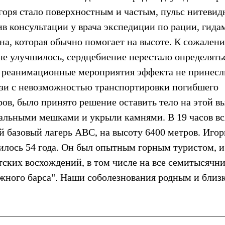
горя стало поверхностным и частым, пульс нитевид
ив консультации у врача экспедиции по рации, гида
на, которая обычно помогает на высоте. К сожален
не улучшилось, сердцебиение перестало определять
е реанимационные мероприятия эффекта не принесли
вязи с невозможностью транспортировки погибшего
в, было принято решение оставить тело на этой вы
альными мешками и укрыли камнями. В 19 часов вс
й базовый лагерь АВС, на высоту 6400 метров. Иго
лось 54 года. Он был опытным горным туристом, и
ских восхождений, в том числе на все семитысячн
жного барса". Наши соболезнования родным и близк