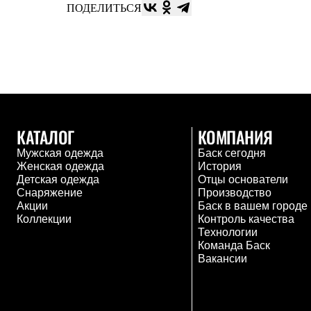
Толстовки
ПОДЕЛИТЬСЯ
Брюки
Софтшелл одежда
Куртки
Флисовая одежда
Куртки
Брюки
Жилеты
Комбинезоны
Термобелье
КАТАЛОГ
КОМПАНИЯ
Комплект термобелья
Снаряжение
Мужская одежда
Баск сегодня
Палатки и тенты
Женская одежда
История
Палатки
Детская одежда
Отцы основатели
Тенты
Снаряжение
Производство
Аксессуары для палаток
Акции
Баск в вашем городе
Рюкзаки
Коллекции
Контроль качества
Экспедиционные
Технологии
Легкоходные
Команда Баск
Альпинистские
Вакансии
Городские
Аксессуары для рюкзаков
Спальные мешки
Пуховые