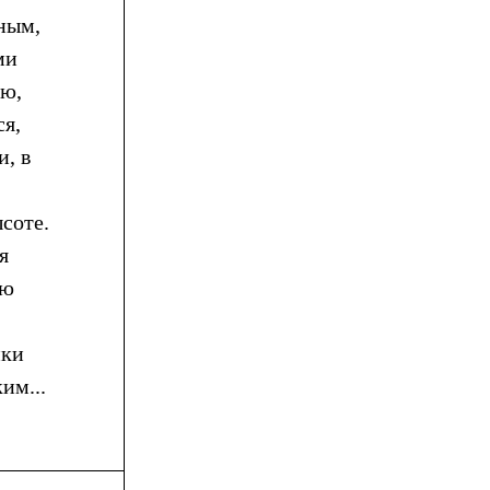
ным,
ми
ию,
ся,
, в
соте.
я
рю
ики
им...