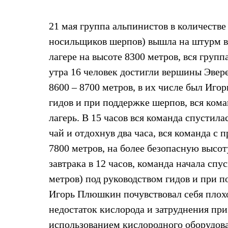
Жилеты
Термобелье
21 мая группа альпинистов в количестве 
Теплое термобелье
Среднее термобелье
носильщиков шерпов) вышла на штурм в
Легкое термобелье
Лёгкая одежда
лагере на высоте 8300 метров, вся групп
Футболки
утра 16 человек достигли вершины Эвере
Рубашки
Толстовки
8600 – 8700 метров, в их числе был Иго
Брюки
гидов и при поддержке шерпов, вся кома
Шорты
Женская одежда
лагерь. В 15 часов вся команда спустила
Утепленная пухом
чай и отдохнув два часа, вся команда с
Куртки
Брюки
7800 метров, на более безопасную высоту
Жилеты
Утепленная синтетикой
завтрака в 12 часов, команда начала спу
Куртки
метров) под руководством гидов и при п
Брюки
Штормовая одежда
Игорь Плюшкин почувствовал себя плохо
Куртки
недостаток кислорода и затруднения при 
Софтшелл одежда
Куртки
использованием кислородного оборудова