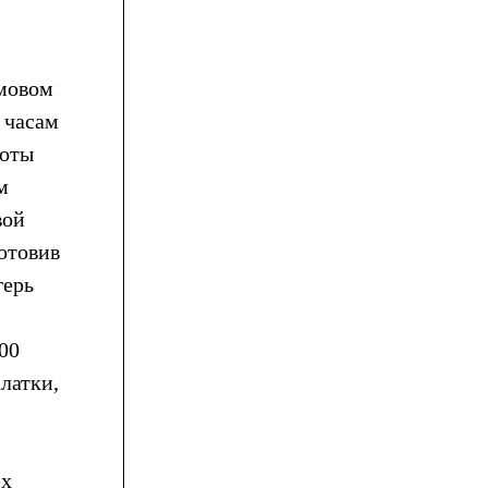
рмовом
0 часам
соты
м
вой
готовив
герь
000
латки,
ех