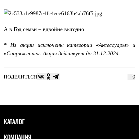
С синтетическим утеплителем
Аксессуары для спальников
Сумки и баулы
Баулы
Кошельки
А в Год семьи – вдвойне выгодно!
Сумки
Гермомешки
* Из акции исключены категории «Аксессуары» и
Полезные аксессуары
Книги
«Снаряжение». Акция действует до 31.12.2024.
Еда
Коврики
Обувь
Женская обувь
ПОДЕЛИТЬСЯ
0
Сапоги
Ботинки
Мужская обувь
Ботинки
Кроссовки
Сапоги
Гамаши и бахилы
КАТАЛОГ
Гамаши
Бахилы
Тапочки и чуни
КОМПАНИЯ