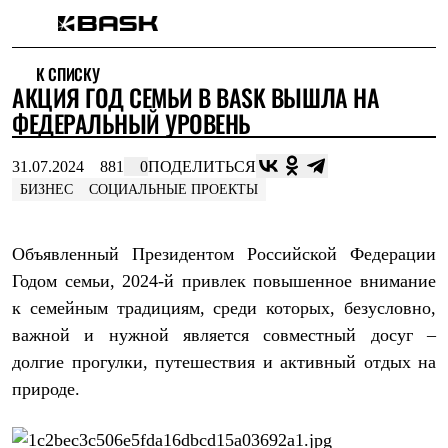
Каталог
К СПИСКУ
Интернет-магазин
АКЦИЯ ГОД СЕМЬИ В BASK ВЫШЛА НА
Мужская одежда
Утепленная пухом
ФЕДЕРАЛЬНЫЙ УРОВЕНЬ
Куртки
Брюки
31.07.2024
881
0
ПОДЕЛИТЬСЯ
Жилеты
Комбинезоны
БИЗНЕС
СОЦИАЛЬНЫЕ ПРОЕКТЫ
Утепленная синтетикой
Куртки
Брюки
Объявленный Президентом Российской Федерации
Штормовая одежда
Годом семьи, 2024-й привлек повышенное внимание
Куртки
Брюки
к семейным традициям, среди которых, безусловно,
Софтшелл одежда
важной и нужной является совместный досуг –
Куртки
Брюки
долгие прогулки, путешествия и активный отдых на
Флисовая одежда
природе.
Куртки
Брюки
Жилеты