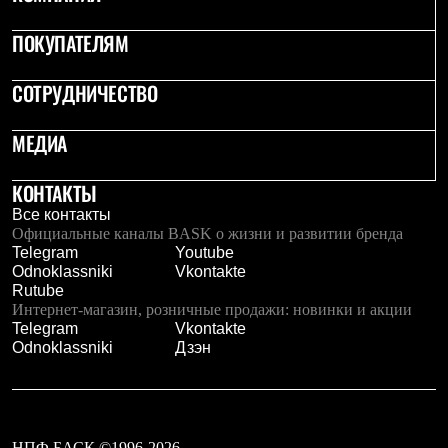
Тапочки
Чуни
ПОКУПАТЕЛЯМ
Уход за обувью
Аксессуары
Головные уборы
СОТРУДНИЧЕСТВО
Шапки
Балаклавы и маски
Кепки и бейсболки
МЕДИА
Повязки
Шарфы
КОНТАКТЫ
Панамы
Перчатки и рукавицы
Все контакты
Перчатки
Официальные каналы BASK о жизни и развитии бренда
Рукавицы
Telegram
Youtube
Носки
Odnoklassniki
Vkontakte
Полезные аксессуары
Rutube
Брелки
Интернет-магазин, розничные продажи: новинки и акции
Ремни
Telegram
Vkontakte
Шевроны
Odnoklassniki
Дзэн
Опушки
Термоковрики
Уход за одеждой
В Арктику
Коллекции
НПФ БАСК ©1996-2026