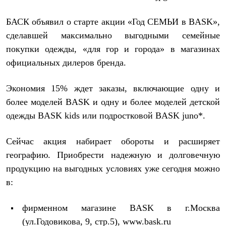
Термобелье
Теплое термобелье
БАСК объявил о старте акции «Год СЕМЬИ в BASK»,
Среднее термобелье
Легкое термобелье
сделавшей максимально выгодными семейные
Лёгкая одежда
покупки одежды, «для гор и города» в магазинах
Футболки
Рубашки
официальных дилеров бренда.
Толстовки
Брюки
Экономия 15% ждет заказы, включающие одну и
Шорты
Женская одежда
более моделей BASK и одну и более моделей детской
Утепленная пухом
одежды BASK kids или подростковой BASK juno*.
Куртки
Брюки
Жилеты
Сейчас акция набирает обороты и расширяет
Утепленная синтетикой
географию. Приобрести надежную и долговечную
Куртки
Брюки
продукцию на выгодных условиях уже сегодня можно
Штормовая одежда
в:
Куртки
Софтшелл одежда
Куртки
фирменном магазине BASK в г.Москва
Брюки
(ул.Годовикова, 9, стр.5),
www.bask.ru
Лёгкая одежда