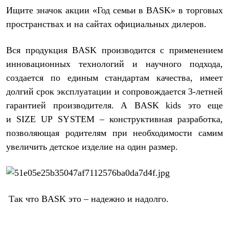
Брюки
Ищите значок акции «Год семьи в BASK» в торговых
Софтшелл одежда
Куртки
пространствах и на сайтах официальных дилеров.
Флисовая одежда
Куртки
Вся продукция BASK производится с применением
Брюки
Жилеты
инновационных технологий и научного подхода,
Комбинезоны
создается по единым стандартам качества, имеет
Термобелье
Комплект термобелья
долгий срок эксплуатации и сопровождается 3-летней
Снаряжение
гарантией производителя. А BASK kids это еще
Палатки и тенты
и SIZE UP SYSTEM – конструктивная разработка,
Палатки
Тенты
позволяющая родителям при необходимости самим
Аксессуары для палаток
увеличить детское изделие на один размер.
Рюкзаки
Экспедиционные
Легкоходные
Альпинистские
Городские
Аксессуары для рюкзаков
Так что BASK это – надежно и надолго.
Спальные мешки
Пуховые
Комбинированные