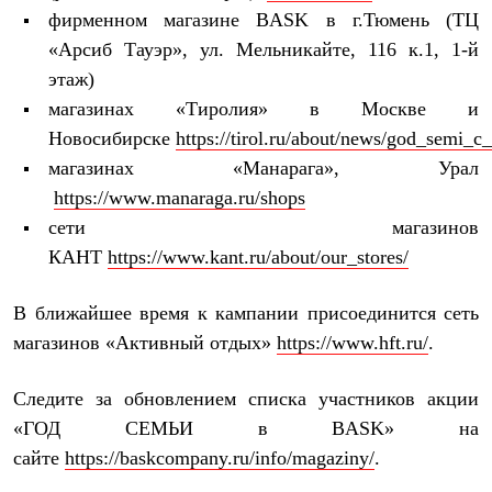
Рубашки
фирменном магазине BASK в г.Тюмень (ТЦ
Футболки
«Арсиб Тауэр», ул. Мельникайте, 116 к.1, 1-й
Толстовки
этаж)
Брюки
Термобелье
магазинах «Тиролия» в Москве и
Теплое термобелье
Новосибирске
https://tirol.ru/about/news/god_semi_c
Среднее термобелье
Легкое термобелье
магазинах «Манарага», Урал
Флисовая одежда
https://www.manaraga.ru/shops
Куртки
Брюки
сети магазинов
Детская одежда
КАНТ
https://www.kant.ru/about/our_stores/
Утепленная пухом
Комбинезоны
Куртки
В ближайшее время к кампании присоединится сеть
Брюки
магазинов «Активный отдых»
https://www.hft.ru/
.
Утепленная синтетикой
Комбинезоны
Куртки
Следите за обновлением списка участников акции
Брюки
«ГОД СЕМЬИ в BASK» на
Лёгкая одежда
Футболки
сайте
https://baskcompany.ru/info/magaziny/
.
Толстовки