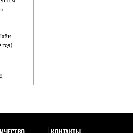
ленном
ин
-Пайн
 год)
0
ИЧЕСТВО
КОНТАКТЫ