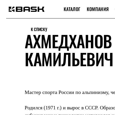
КАТАЛОГ
КОМПАНИЯ
Каталог
Интернет-магазин
К СПИСКУ
Мужская одежда
АХМЕДХАНОВ
Утепленная пухом
Куртки
Брюки
КАМИЛЬЕВИЧ
Жилеты
Комбинезоны
Утепленная синтетикой
Куртки
Брюки
Штормовая одежда
Куртки
Брюки
Софтшелл одежда
Мастер спорта России по альпинизму, ч
Куртки
Брюки
Флисовая одежда
Родился (1971 г.) и вырос в СССР. Обр
Куртки
Брюки