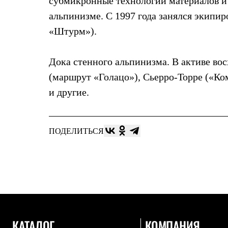
субмикронные технологии материалов и 
Жилеты
альпинизме. С 1997 года занялся экипи
Термобелье
Теплое термобелье
«Штурм»).
Среднее термобелье
Легкое термобелье
Лёгкая одежда
Дока стенного альпинизма. В активе вос
Футболки
Рубашки
(маршрут «Голацо»), Сьерро-Торре («Комп
Толстовки
и другие.
Брюки
Шорты
Женская одежда
Утепленная пухом
ПОДЕЛИТЬСЯ
Куртки
Брюки
Жилеты
Утепленная синтетикой
Куртки
Брюки
Штормовая одежда
Куртки
Софтшелл одежда
Куртки
КАТАЛОГ
КОМПАНИЯ