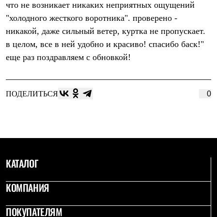
что не возникает никаких неприятных ощущений
Рубашки
Футболки
"холодного жесткого воротника". проверено -
Толстовки
никакой, даже сильный ветер, куртка не пропускает.
Брюки
в целом, все в ней удобно и красиво! спасибо баск!"
Термобелье
Теплое термобелье
еще раз поздравляем с обновкой!
Среднее термобелье
Легкое термобелье
Флисовая одежда
Куртки
ПОДЕЛИТЬСЯ
0
Брюки
Детская одежда
Утепленная пухом
Комбинезоны
Куртки
Брюки
Утепленная синтетикой
КАТАЛОГ
Комбинезоны
Куртки
Брюки
КОМПАНИЯ
Лёгкая одежда
Футболки
ПОКУПАТЕЛЯМ
Толстовки