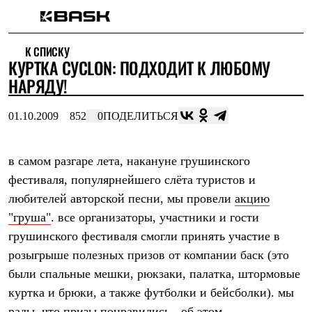
Каталог
К СПИСКУ
Интернет-магазин
КУРТКА СУСLON: ПОДХОДИТ К ЛЮБОМУ
Мужская одежда
Утепленная пухом
НАРЯДУ!
Куртки
Брюки
01.10.2009
852
0
ПОДЕЛИТЬСЯ
Жилеты
Комбинезоны
Утепленная синтетикой
Куртки
в самом разгаре лета, накануне грушинского
Брюки
фестиваля, популярнейшего слёта туристов и
Штормовая одежда
любителей авторской песни, мы провели
акцию
Куртки
Брюки
"груша"
. все организаторы, участники и гости
Софтшелл одежда
грушинского фестиваля смогли принять участие в
Куртки
Брюки
розыгрыше полезных призов от компании баск (это
Флисовая одежда
были спальные мешки, рюкзаки, палатка, штормовые
Куртки
Брюки
куртка и брюки, а также футболки и бейсболки). мы
Жилеты
рады, что призы понравились - об этом