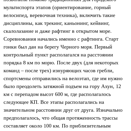
Термобелье
мультиспорта этапов (ориентирование, горный
Теплое термобелье
Среднее термобелье
велосипед, веревочная техника), включить такие
Легкое термобелье
дисциплины, как трекинг, каньонинг, кейвинг,
Лёгкая одежда
Футболки
скалолазание и даже рафтинг в открытом море.
Рубашки
Соревнования начались именно с рафтинга. Старт
Толстовки
гонки был дан на берегу Черного моря. Первый
Брюки
Шорты
контрольный пункт располагался на расстоянии
Женская одежда
порядка 8 км по морю. После двух (для некоторых
Утепленная пухом
Куртки
команд – после трех) изнуряющих часов гребли,
Брюки
спортсмены отправились на велоэтап, где им нужно
Жилеты
Утепленная синтетикой
было преодолеть затяжной подъем на гору Ахун, 12
Куртки
км с перепадом высот 600 м, где располагалось
Брюки
следующее КП. Все этапы располагались на
Штормовая одежда
Куртки
значительном расстоянии друг от друга. Изначально
Софтшелл одежда
предполагалось, что общая протяженность трассы
Куртки
Брюки
составляет около 100 км. По приблизительным
Лёгкая одежда