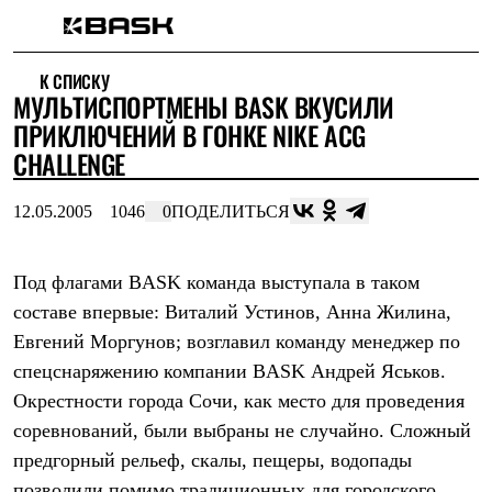
Каталог
К СПИСКУ
Интернет-магазин
МУЛЬТИСПОРТМЕНЫ BASK ВКУСИЛИ
Мужская одежда
Утепленная пухом
ПРИКЛЮЧЕНИЙ В ГОНКЕ NIKE ACG
Куртки
CHALLENGE
Брюки
Жилеты
Комбинезоны
12.05.2005
1046
0
ПОДЕЛИТЬСЯ
Утепленная синтетикой
Куртки
Брюки
Под флагами BASK команда выступала в таком
Штормовая одежда
составе впервые: Виталий Устинов, Анна Жилина,
Куртки
Брюки
Евгений Моргунов; возглавил команду менеджер по
Софтшелл одежда
спецснаряжению компании BASK Андрей Яськов.
Куртки
Брюки
Окрестности города Сочи, как место для проведения
Флисовая одежда
соревнований, были выбраны не случайно. Сложный
Куртки
Брюки
предгорный рельеф, скалы, пещеры, водопады
Жилеты
позволили помимо традиционных для городского