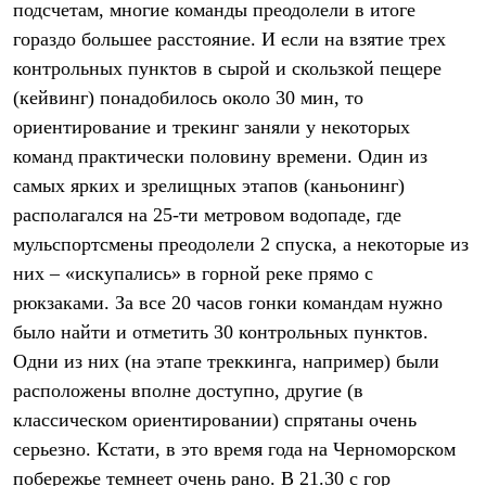
подсчетам, многие команды преодолели в итоге
Рубашки
Футболки
гораздо большее расстояние. И если на взятие трех
Толстовки
контрольных пунктов в сырой и скользкой пещере
Брюки
(кейвинг) понадобилось около 30 мин, то
Термобелье
Теплое термобелье
ориентирование и трекинг заняли у некоторых
Среднее термобелье
команд практически половину времени. Один из
Легкое термобелье
Флисовая одежда
самых ярких и зрелищных этапов (каньонинг)
Куртки
располагался на 25-ти метровом водопаде, где
Брюки
мульспортсмены преодолели 2 спуска, а некоторые из
Детская одежда
Утепленная пухом
них – «искупались» в горной реке прямо с
Комбинезоны
рюкзаками. За все 20 часов гонки командам нужно
Куртки
Брюки
было найти и отметить 30 контрольных пунктов.
Утепленная синтетикой
Одни из них (на этапе треккинга, например) были
Комбинезоны
Куртки
расположены вполне доступно, другие (в
Брюки
классическом ориентировании) спрятаны очень
Лёгкая одежда
серьезно. Кстати, в это время года на Черноморском
Футболки
Толстовки
побережье темнеет очень рано. В 21.30 с гор