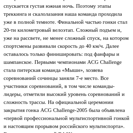
Брюки
спускается густая южная ночь. Поэтому этапы
Софтшелл одежда
Куртки
треккинга и скалолазания наша команда проходила
Флисовая одежда
уже в полной темноте. Финальной частью гонки стал
Куртки
Брюки
20-ти километровый велоэтап. Сложный подъем и,
Жилеты
уже на рассвете, не менее сложный спуск, на котором
Комбинезоны
спортсмены развивали скорость до 40 км/ч. Далее
Термобелье
Комплект термобелья
оставалось только финишировать: под фанфары и
Снаряжение
шампанское. Первыми чемпионами ACG Challenge
Палатки и тенты
Палатки
стала питерская команда «Мыши», хозяева
Тенты
соревнований сочинцы заняли 7-е место. Все
Аксессуары для палаток
участники соревнований, в том числе команды-
Рюкзаки
Экспедиционные
лидеры, отметили высокий уровень соревнований и
Легкоходные
сложность трассы. На официальной церемонии
Альпинистские
Городские
закрытия гонка ACG Challenge-2005 была объявлена
Аксессуары для рюкзаков
«первой профессиональной мультиспортивной гонкой
Спальные мешки
Пуховые
и настоящим прорывом российского мультиспорта».
Комбинированные