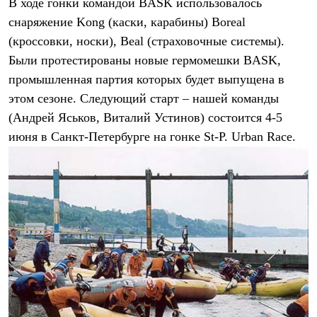
В ходе гонки командой BASK использовалось
С синтетическим утеплителем
снаряжение Kong (каски, карабины) Boreal
Аксессуары для спальников
Сумки и баулы
(кроссовки, носки), Beal (страховочные системы).
Баулы
Были протестированы новые гермомешки BASK,
Кошельки
Сумки
промышленная партия которых будет выпущена в
Гермомешки
этом сезоне. Следующий старт – нашей команды
Полезные аксессуары
Книги
(Андрей Яськов, Виталий Устинов) состоится 4-5
Еда
июня в Санкт-Петербурге на гонке St-P. Urban Race.
Коврики
Обувь
Женская обувь
Сапоги
Ботинки
Мужская обувь
Ботинки
Кроссовки
Сапоги
Гамаши и бахилы
Гамаши
Бахилы
Тапочки и чуни