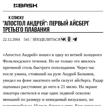
Каталог
К СПИСКУ
Интернет-магазин
"АПОСТОЛ АНДРЕЙ": ПЕРВЫЙ АЙСБЕРГ
Мужская одежда
Утепленная пухом
ТРЕТЬЕГО ПЛАВАНИЯ
Куртки
Брюки
22.12.2004
541
0
ПОДЕЛИТЬСЯ
Жилеты
Комбинезоны
Утепленная синтетикой
Куртки
«Апостол Андрей» вошел в одну из ветвей холодного
Брюки
Фолклендского течения. Но не только это явилось
Штормовая одежда
причиной столь быстрого похолодания. Через час
Куртки
Брюки
после ужина, стоявший на руле Андрей Балымов,
Софтшелл одежда
увидел на фоне закатного неба силуэт айсберга. Радар
Куртки
Брюки
оценивал расстояние до него в 21 милю. На экране
Флисовая одежда
локатора светился и еще один ледяной осколок:
Куртки
Брюки
меньший по размеру и невидимый визуально, но
Жилеты
находящийся на 10 миль ближе к яхте. Еще через час