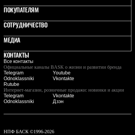
Рубашки
ПОКУПАТЕЛЯМ
Футболки
Толстовки
Брюки
СОТРУДНИЧЕСТВО
Термобелье
Теплое термобелье
МЕДИА
Среднее термобелье
Легкое термобелье
Флисовая одежда
КОНТАКТЫ
Куртки
Все контакты
Брюки
Официальные каналы BASK о жизни и развитии бренда
Детская одежда
Telegram
Youtube
Утепленная пухом
Odnoklassniki
Vkontakte
Комбинезоны
Rutube
Куртки
Интернет-магазин, розничные продажи: новинки и акции
Брюки
Telegram
Vkontakte
Утепленная синтетикой
Odnoklassniki
Дзэн
Комбинезоны
Куртки
Брюки
Лёгкая одежда
Футболки
Толстовки
НПФ БАСК ©1996-2026