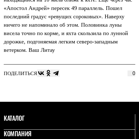
Термобелье
«Апостол Андрей» пересек 49 параллель. Пошел
Теплое термобелье
Среднее термобелье
последний градус «ревущих сороковых». Наверху
Легкое термобелье
ничего не напоминало об этом. Половинка луны
Лёгкая одежда
Футболки
висела точно по корме, и яхта скользила по лунной
Рубашки
дорожке, подгоняемая легким северо-западным
Толстовки
Брюки
ветерком. Ваш Литау
Шорты
Женская одежда
Утепленная пухом
Куртки
ПОДЕЛИТЬСЯ
0
Брюки
Жилеты
Утепленная синтетикой
Куртки
Брюки
Штормовая одежда
Куртки
КАТАЛОГ
Софтшелл одежда
Куртки
КОМПАНИЯ
Брюки
Лёгкая одежда